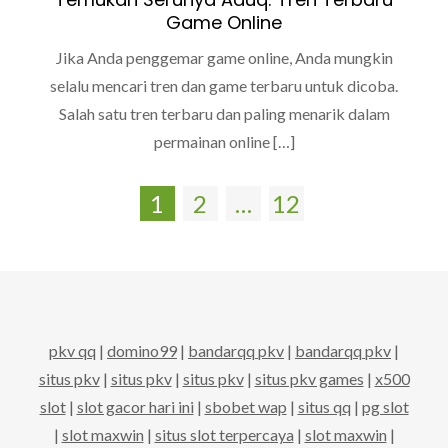
Game Online
Jika Anda penggemar game online, Anda mungkin
selalu mencari tren dan game terbaru untuk dicoba.
Salah satu tren terbaru dan paling menarik dalam
permainan online […]
Posts
1
2
…
12
pagination
pkv qq
|
domino99
|
bandarqq pkv
|
bandarqq pkv
|
situs pkv
|
situs pkv
|
situs pkv
|
situs pkv games
|
x500
slot
|
slot gacor hari ini
|
sbobet wap
|
situs qq
|
pg slot
|
slot maxwin
|
situs slot terpercaya
|
slot maxwin
|