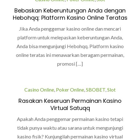
Bebaskan Keberuntungan Anda dengan
Hebohqq: Platform Kasino Online Teratas
Jika Anda penggemar kasino online dan mencari
platform untuk melepaskan keberuntungan Anda,
Anda bisa mengunjungi Hebohqq. Platform kasino
online teratas ini menawarkan beragam permainan,
promosi […]
Casino Online
,
Poker Online
,
SBOBET
,
Slot
Rasakan Keseruan Permainan Kasino
Virtual Satuqq
Apakah Anda penggemar permainan kasino tetapi
tidak punya waktu atau sarana untuk mengunjungi
kasino fisik? Kunjungilah permainan kasino virtual