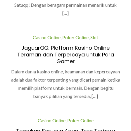
Satuqq! Dengan beragam permainan menarik untuk
[…]
Casino Online
,
Poker Online
,
Slot
JaguarQQ: Platform Kasino Online
Teraman dan Terpercaya untuk Para
Gamer
Dalam dunia kasino online, keamanan dan kepercayaan
adalah dua faktor terpenting yang dicari pemain ketika
memilih platform untuk bermain. Dengan begitu
banyak pilihan yang tersedia, […]
Casino Online
,
Poker Online
Temukan Serunya Aduq: Tren Terbaru