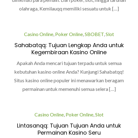
olahraga, Kemilauqq memiliki sesuatu untuk […]
Casino Online
,
Poker Online
,
SBOBET
,
Slot
Sahabatqq: Tujuan Lengkap Anda untuk
Kegembiraan Kasino Online
Apakah Anda mencari tujuan terpadu untuk semua
kebutuhan kasino online Anda? Kunjungi Sahabatqq!
Situs kasino online populer ini menawarkan beragam
permainan untuk memenuhi semua selera […]
Casino Online
,
Poker Online
,
Slot
Lintasanqq: Tujuan Tujuan Anda untuk
Permainan Kasino Seru