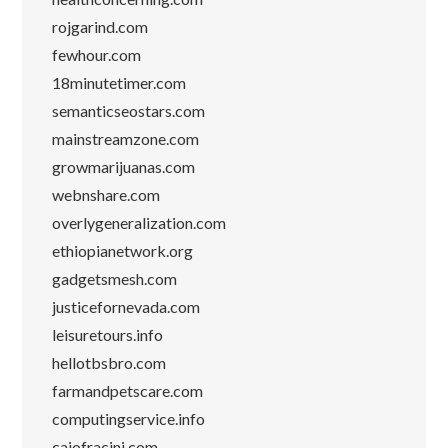
rojgarind.com
fewhour.com
18minutetimer.com
semanticseostars.com
mainstreamzone.com
growmarijuanas.com
webnshare.com
overlygeneralization.com
ethiopianetwork.org
gadgetsmesh.com
justicefornevada.com
leisuretours.info
hellotbsbro.com
farmandpetscare.com
computingservice.info
caiofracini.com