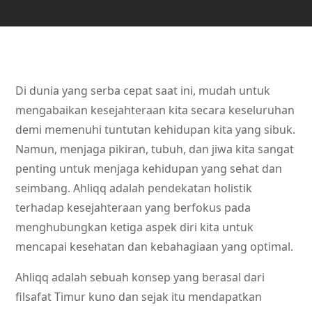
tinggi.
Di dunia yang serba cepat saat ini, mudah untuk
mengabaikan kesejahteraan kita secara keseluruhan
demi memenuhi tuntutan kehidupan kita yang sibuk.
Namun, menjaga pikiran, tubuh, dan jiwa kita sangat
penting untuk menjaga kehidupan yang sehat dan
seimbang. Ahliqq adalah pendekatan holistik
terhadap kesejahteraan yang berfokus pada
menghubungkan ketiga aspek diri kita untuk
mencapai kesehatan dan kebahagiaan yang optimal.
Ahliqq adalah sebuah konsep yang berasal dari
filsafat Timur kuno dan sejak itu mendapatkan