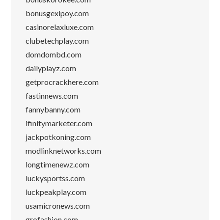
bonusgexipoy.com
casinorelaxluxe.com
clubetechplay.com
domdombd.com
dailyplayz.com
getprocrackhere.com
fastinnews.com
fannybanny.com
ifinitymarketer.com
jackpotkoning.com
modlinknetworks.com
longtimenewz.com
luckysportss.com
luckpeakplay.com
usamicronews.com
grofashion.com