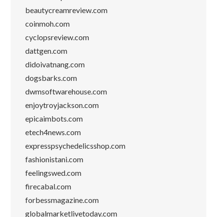
beautycreamreview.com
coinmoh.com
cyclopsreview.com
dattgen.com
didoivatnang.com
dogsbarks.com
dwmsoftwarehouse.com
enjoytroyjackson.com
epicaimbots.com
etech4news.com
expresspsychedelicsshop.com
fashionistani.com
feelingswed.com
firecabal.com
forbessmagazine.com
globalmarketlivetoday.com