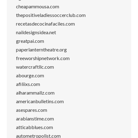
cheapammousa.com
thepositiveladiessoccerclub.com
recetasdecocinafaciles.com
naildesignsidea.net
greatpai.com
paperlanterntheatre.org
freeworshipnetwork.com
watercraftllc.com
abourge.com
afiliixs.com
alharammallz.com
americanbulletins.com
asespares.com
arabianstime.com
atticabblues.com
autometropolist.com