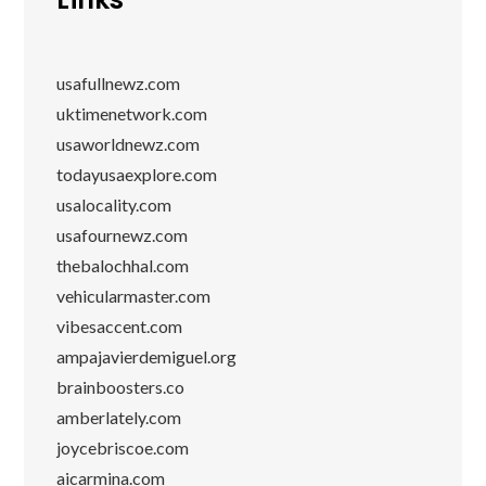
usafullnewz.com
uktimenetwork.com
usaworldnewz.com
todayusaexplore.com
usalocality.com
usafournewz.com
thebalochhal.com
vehicularmaster.com
vibesaccent.com
ampajavierdemiguel.org
brainboosters.co
amberlately.com
joycebriscoe.com
aicarmina.com