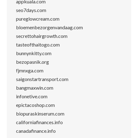
appkuala.com
seo7days.com
pureglowcream.com
bloemenbezorgenvandaag.com
secrettohairgrowth.com
tasteofthaitogo.com
bunnynkitty.com
bezopasnik.org
fjmnxga.com
saigonstartransport.com
bangmaxwin.com
infonetive.com
epictacoshop.com
biopuraskinserum.com
californiafinances.info
canadafinance.info