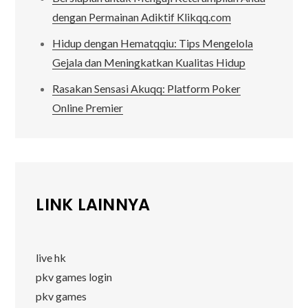
dengan Permainan Adiktif Klikqq.com
Hidup dengan Hematqqiu: Tips Mengelola
Gejala dan Meningkatkan Kualitas Hidup
Rasakan Sensasi Akuqq: Platform Poker
Online Premier
LINK LAINNYA
live hk
pkv games login
pkv games