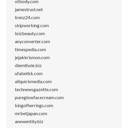
otbody.com
jamestrust.net
trenz24.com
skipworking.com
loizbeauty.com
anyconverter.com
timespedia.com
jejakkrismon.com
diemthole.biz
ufabetkk.com
allquickmedia.com
technewsgazette.com
pureglowfacecream.com
kingofherrings.com
mrbetjapan.com
anewentity.biz