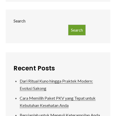
Search
Search
Recent Posts
Dari Ritual Kuno hingga Praktek Modern:
Evolusi Sakong
Cara Memilih Paket PKV yang Tepat untuk
Kebutuhan Kesehatan Anda
Bersiaplah untuk Menguji Keterampilan Anda