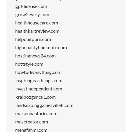
gpl-license.com
grow2every.com
healthhousecare.com
healthkartreview.com
helpquitporn.com
highqualitybanknote.com
hostingnews24.com
hottstyle.com
howtodiyanything.com
inspiringearthlings.com
investindependent.com
kralbozguncu1.com
landscapinggainesvillefl.com
maisonhauturier.com
mascreator.com
menafahmi.com