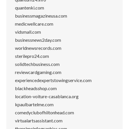
quantenki.com
businessmagazineusa.com
medicwellcare.com
vidsmall.com
businessnews2day.com
worldnewsrecords.com
sterilepro24.com
solidtechbusiness.com
reviewcardgaming.com
experiencedexpertstowingservice.com
blackheadsshop.com
location-voiture-casablanca.org
kpaulbartelme.com
comedyclubofhiltonhead.com
virtualartsassistant.com
theprimeinfographics.com