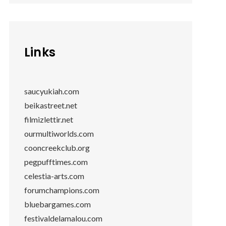
Links
saucyukiah.com
beikastreet.net
filmizlettir.net
ourmultiworlds.com
cooncreekclub.org
pegpufftimes.com
celestia-arts.com
forumchampions.com
bluebargames.com
festivaldelamalou.com