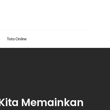
PKV Games: Situs Poker Online
emukan banyak permainan menarik di situs poker online
engan PKV Games. Nikmati berbagai varian poker dengan
dengan Banyak Permainan
fitur unggulan dan peluang menang yang tinggi.
Menarik
Toto Online
 Kita Memainkan