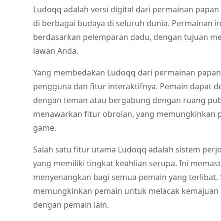
Ludoqq adalah versi digital dari permainan papan
di berbagai budaya di seluruh dunia. Permainan i
berdasarkan pelemparan dadu, dengan tujuan m
lawan Anda.
Yang membedakan Ludoqq dari permainan papan 
pengguna dan fitur interaktifnya. Pemain dapat
dengan teman atau bergabung dengan ruang publ
menawarkan fitur obrolan, yang memungkinkan p
game.
Salah satu fitur utama Ludoqq adalah sistem p
yang memiliki tingkat keahlian serupa. Ini memas
menyenangkan bagi semua pemain yang terlibat. 
memungkinkan pemain untuk melacak kemajuan 
dengan pemain lain.