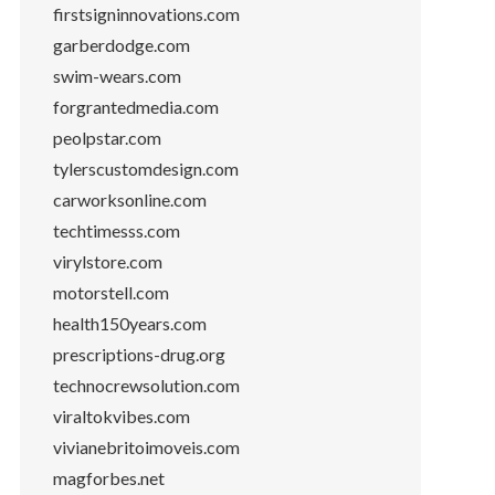
firstsigninnovations.com
garberdodge.com
swim-wears.com
forgrantedmedia.com
peolpstar.com
tylerscustomdesign.com
carworksonline.com
techtimesss.com
virylstore.com
motorstell.com
health150years.com
prescriptions-drug.org
technocrewsolution.com
viraltokvibes.com
vivianebritoimoveis.com
magforbes.net