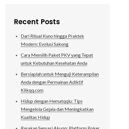
Recent Posts
Dari Ritual Kuno hingga Praktek
Modern: Evolusi Sakong
Cara Memilih Paket PKV yang Tepat
untuk Kebutuhan Kesehatan Anda
Bersiaplah untuk Menguji Keterampilan
Anda dengan Permainan Adiktif
Klikqq.com
Hidup dengan Hematqqiu: Tips
Mengelola Gejala dan Meningkatkan
Kualitas Hidup
Rasakan Sensasi Akuqq: Platform Poker