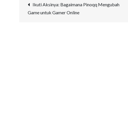
Post
Ikuti Aksinya: Bagaimana Pinoqq Mengubah
Game untuk Gamer Online
navigation