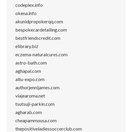
codeplex.info
okena.info
akunidpropokerqq.com
bespokecardetailing.com
bestfriendscredit.com
elibrary.biz
eczema-naturalcures.com
astro-bath.com
aghapal.com
altu-expo.com
authorjennijames.com
viajearoma.net
tsutsuji-parkin.com
agharab.com
cheapammousa.com
thepositiveladiessoccerclub.com