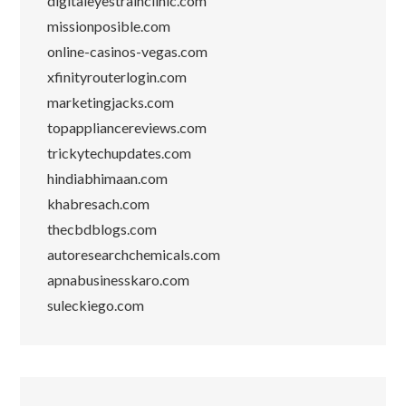
digitaleyestrainclinic.com
missionposible.com
online-casinos-vegas.com
xfinityrouterlogin.com
marketingjacks.com
topappliancereviews.com
trickytechupdates.com
hindiabhimaan.com
khabresach.com
thecbdblogs.com
autoresearchchemicals.com
apnabusinesskaro.com
suleckiego.com