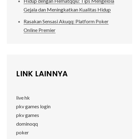
Hidup dengan Hematqqiu: Tips Mengelola
Gejala dan Meningkatkan Kualitas Hidup
Rasakan Sensasi Akuqq: Platform Poker
Online Premier
LINK LAINNYA
live hk
pkv games login
pkv games
dominoqq
poker