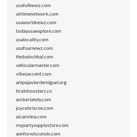
usafullnewz.com
uktimenetwork.com
usaworldnewz.com
todayusaexplore.com
usalocality.com
usafournewz.com
thebalochhal.com
vehicularmaster.com
vibesaccent.com
ampajavierdemiguel.org
brainboosters.co
amberlately.com
joycebriscoe.com
aicarmina.com
mypartysupplystore.com
annforwisconsin.com