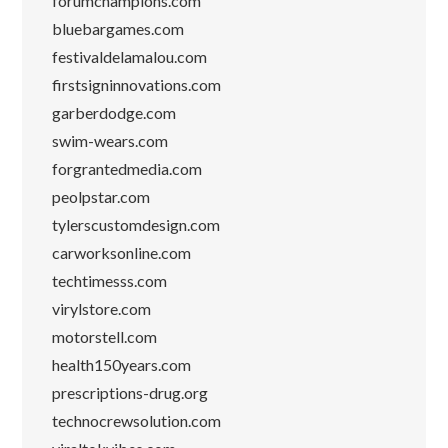
forumchampions.com
bluebargames.com
festivaldelamalou.com
firstsigninnovations.com
garberdodge.com
swim-wears.com
forgrantedmedia.com
peolpstar.com
tylerscustomdesign.com
carworksonline.com
techtimesss.com
virylstore.com
motorstell.com
health150years.com
prescriptions-drug.org
technocrewsolution.com