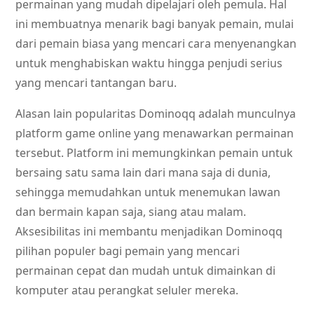
permainan yang mudah dipelajari oleh pemula. Hal
ini membuatnya menarik bagi banyak pemain, mulai
dari pemain biasa yang mencari cara menyenangkan
untuk menghabiskan waktu hingga penjudi serius
yang mencari tantangan baru.
Alasan lain popularitas Dominoqq adalah munculnya
platform game online yang menawarkan permainan
tersebut. Platform ini memungkinkan pemain untuk
bersaing satu sama lain dari mana saja di dunia,
sehingga memudahkan untuk menemukan lawan
dan bermain kapan saja, siang atau malam.
Aksesibilitas ini membantu menjadikan Dominoqq
pilihan populer bagi pemain yang mencari
permainan cepat dan mudah untuk dimainkan di
komputer atau perangkat seluler mereka.