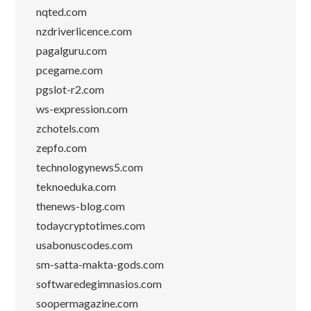
nqted.com
nzdriverlicence.com
pagalguru.com
pcegame.com
pgslot-r2.com
ws-expression.com
zchotels.com
zepfo.com
technologynews5.com
teknoeduka.com
thenews-blog.com
todaycryptotimes.com
usabonuscodes.com
sm-satta-makta-gods.com
softwaredegimnasios.com
soopermagazine.com