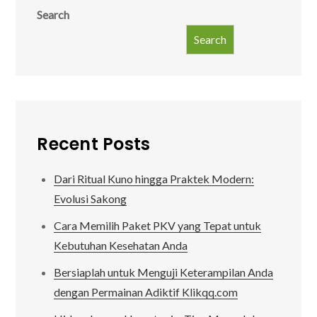
Search
Search
Recent Posts
Dari Ritual Kuno hingga Praktek Modern:
Evolusi Sakong
Cara Memilih Paket PKV yang Tepat untuk
Kebutuhan Kesehatan Anda
Bersiaplah untuk Menguji Keterampilan Anda
dengan Permainan Adiktif Klikqq.com