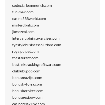
sodecia-kemmerich.com
fun-mak.com
casino888world.com
misterdbnb.com
jkmezcal.com
intervaltrainingexercises.com
tyestylebusinesssolutions.com
royalpoipet.com
thestaurant.com
bestlinktrackingsoftware.com
clublubupoo.com
bonusmazijeu.com
bonuskyfojea.com
bonuskorokee.com
bonusgexipoy.com
casinorelaxluxe.com