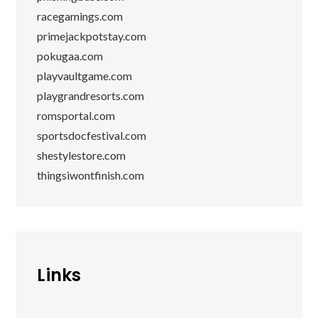
racegamings.com
primejackpotstay.com
pokugaa.com
playvaultgame.com
playgrandresorts.com
romsportal.com
sportsdocfestival.com
shestylestore.com
thingsiwontfinish.com
Links