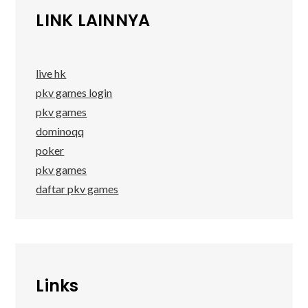
LINK LAINNYA
live hk
pkv games login
pkv games
dominoqq
poker
pkv games
daftar pkv games
Links