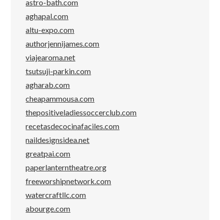
astro-bath.com
aghapal.com
altu-expo.com
authorjennijames.com
viajearoma.net
tsutsuji-parkin.com
agharab.com
cheapammousa.com
thepositiveladiessoccerclub.com
recetasdecocinafaciles.com
naildesignsidea.net
greatpai.com
paperlanterntheatre.org
freeworshipnetwork.com
watercraftllc.com
abourge.com