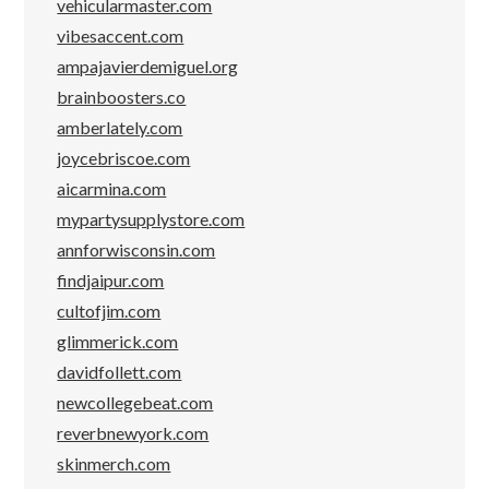
vehicularmaster.com
vibesaccent.com
ampajavierdemiguel.org
brainboosters.co
amberlately.com
joycebriscoe.com
aicarmina.com
mypartysupplystore.com
annforwisconsin.com
findjaipur.com
cultofjim.com
glimmerick.com
davidfollett.com
newcollegebeat.com
reverbnewyork.com
skinmerch.com