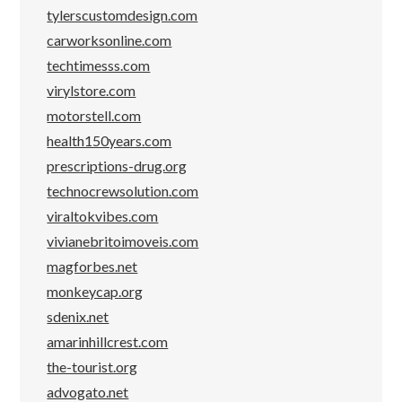
tylerscustomdesign.com
carworksonline.com
techtimesss.com
virylstore.com
motorstell.com
health150years.com
prescriptions-drug.org
technocrewsolution.com
viraltokvibes.com
vivianebritoimoveis.com
magforbes.net
monkeycap.org
sdenix.net
amarinhillcrest.com
the-tourist.org
advogato.net