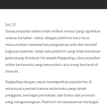
[ad_1]
Dunia perjudian online telah melihat evolusi yang signifikan
selama bertahun -tahun, dengan platform baru terus
muncul untuk menawarkan pengalaman unik dan inovatif
bagi para pemain. Salah satu platform yang telah membuat
gelombang di industri ini adalah Rajajudiqq, situs perjudian
online terkemuka yang merevolusi cara orang bertaruh di
internet.
Rajajudiqq dengan cepat mendapatkan popularitas di
antara para pemain karena antarmuka yang ramah
pengguna, berbagai permainan, dan bonus dan promosi
yang menguntungkan. Platform ini menawarkan berbagai