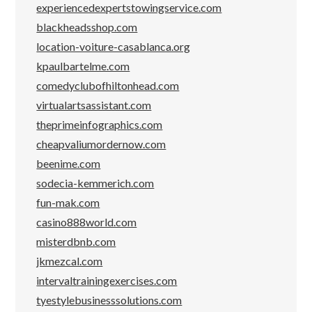
experiencedexpertstowingservice.com
blackheadsshop.com
location-voiture-casablanca.org
kpaulbartelme.com
comedyclubofhiltonhead.com
virtualartsassistant.com
theprimeinfographics.com
cheapvaliumordernow.com
beenime.com
sodecia-kemmerich.com
fun-mak.com
casino888world.com
misterdbnb.com
jkmezcal.com
intervaltrainingexercises.com
tyestylebusinesssolutions.com