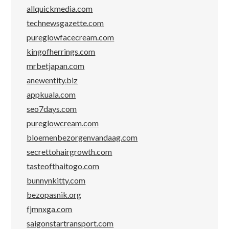
allquickmedia.com
technewsgazette.com
pureglowfacecream.com
kingofherrings.com
mrbetjapan.com
anewentity.biz
appkuala.com
seo7days.com
pureglowcream.com
bloemenbezorgenvandaag.com
secrettohairgrowth.com
tasteofthaitogo.com
bunnynkitty.com
bezopasnik.org
fjmnxga.com
saigonstartransport.com