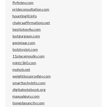
flyfinley.com
prideconsultation.com
hountinglil.info
chakraaffirmations.net
bestjokes4u.com
lustgurgaon.com
geniejaar.com
bobbyslot.com
11placemoulin.com
mintz360.com
mohob.net
weightlossprodigy.com
smarttechyinfo.com
digitalnotebook.org
maxualguru.com
bongdasuncity.com