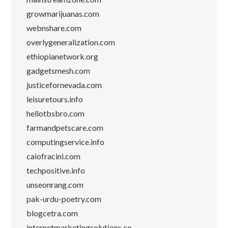
growmarijuanas.com
webnshare.com
overlygeneralization.com
ethiopianetwork.org
gadgetsmesh.com
justicefornevada.com
leisuretours.info
hellotbsbro.com
farmandpetscare.com
computingservice.info
caiofracini.com
techpositive.info
unseonrang.com
pak-urdu-poetry.com
blogcetra.com
internetmarketingsolutions.co