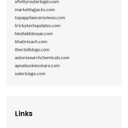
xfinityrouterlogin.com
marketingjacks.com
topappliancereviews.com
trickytechupdates.com
hindiabhimaan.com
khabresach.com
thecbdblogs.com
autoresearchchemicals.com
apnabusinesskaro.com
suleckiego.com
Links