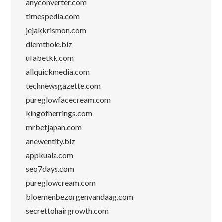
anyconverter.com
timespedia.com
jejakkrismon.com
diemthole.biz
ufabetkk.com
allquickmedia.com
technewsgazette.com
pureglowfacecream.com
kingofherrings.com
mrbetjapan.com
anewentity.biz
appkuala.com
seo7days.com
pureglowcream.com
bloemenbezorgenvandaag.com
secrettohairgrowth.com