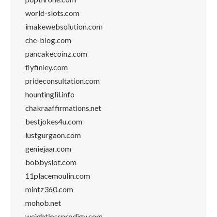
world-slots.com
imakewebsolution.com
che-blog.com
pancakecoinz.com
flyfinley.com
prideconsultation.com
hountinglil.info
chakraaffirmations.net
bestjokes4u.com
lustgurgaon.com
geniejaar.com
bobbyslot.com
11placemoulin.com
mintz360.com
mohob.net
weightlossprodigy.com