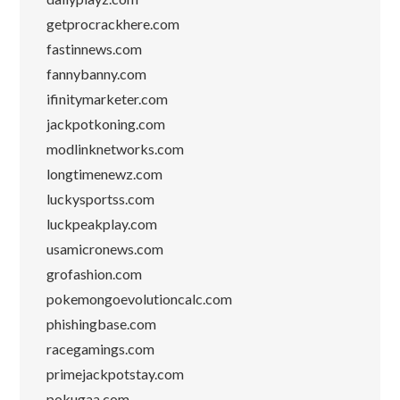
getprocrackhere.com
fastinnews.com
fannybanny.com
ifinitymarketer.com
jackpotkoning.com
modlinknetworks.com
longtimenewz.com
luckysportss.com
luckpeakplay.com
usamicronews.com
grofashion.com
pokemongoevolutioncalc.com
phishingbase.com
racegamings.com
primejackpotstay.com
pokugaa.com