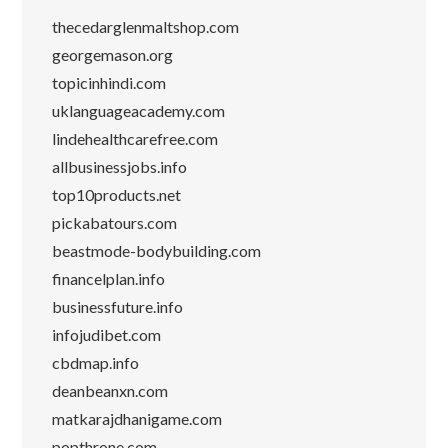
thecedarglenmaltshop.com
georgemason.org
topicinhindi.com
uklanguageacademy.com
lindehealthcarefree.com
allbusinessjobs.info
top10products.net
pickabatours.com
beastmode-bodybuilding.com
financelplan.info
businessfuture.info
infojudibet.com
cbdmap.info
deanbeanxn.com
matkarajdhanigame.com
popthrone.com