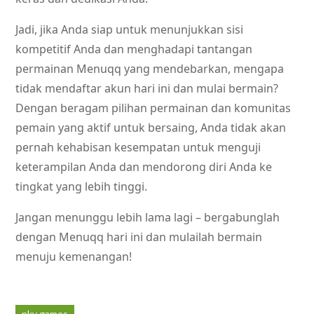
Jadi, jika Anda siap untuk menunjukkan sisi
kompetitif Anda dan menghadapi tantangan
permainan Menuqq yang mendebarkan, mengapa
tidak mendaftar akun hari ini dan mulai bermain?
Dengan beragam pilihan permainan dan komunitas
pemain yang aktif untuk bersaing, Anda tidak akan
pernah kehabisan kesempatan untuk menguji
keterampilan Anda dan mendorong diri Anda ke
tingkat yang lebih tinggi.
Jangan menunggu lebih lama lagi – bergabunglah
dengan Menuqq hari ini dan mulailah bermain
menuju kemenangan!
pkv games