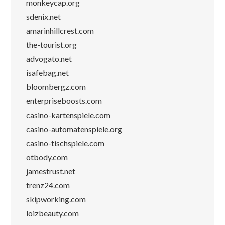
monkeycap.org
sdenix.net
amarinhillcrest.com
the-tourist.org
advogato.net
isafebag.net
bloombergz.com
enterpriseboosts.com
casino-kartenspiele.com
casino-automatenspiele.org
casino-tischspiele.com
otbody.com
jamestrust.net
trenz24.com
skipworking.com
loizbeauty.com