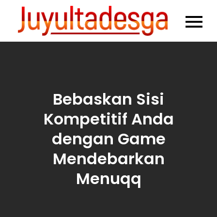
Skip
to
PKV
Temukan
content
banyak
Games
permainan
menarik di
Situs
situs poker
Poker
online
dengan
Online
Bebaskan Sisi
PKV
Games.
deng
Nikmati
Kompetitif Anda
Banya
berbagai
varian
dengan Game
Perma
poker
dengan
Mendebarkan
Menar
fitur
unggulan
Menuqq
dan
peluang
menang
yang