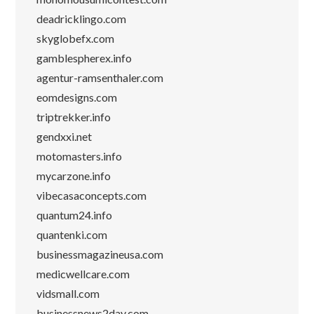
deadricklingo.com
skyglobefx.com
gamblespherex.info
agentur-ramsenthaler.com
eomdesigns.com
triptrekker.info
gendxxi.net
motomasters.info
mycarzone.info
vibecasaconcepts.com
quantum24.info
quantenki.com
businessmagazineusa.com
medicwellcare.com
vidsmall.com
businessnews2day.com