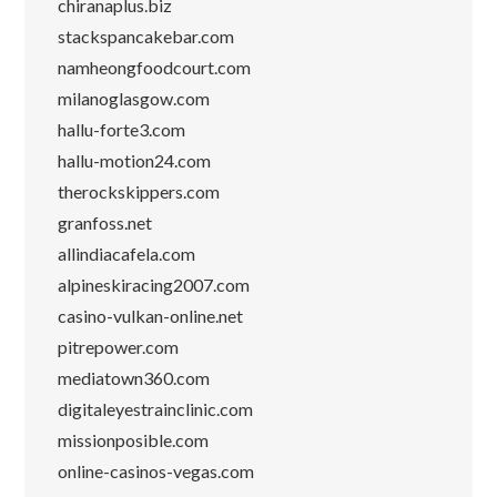
chiranaplus.biz
stackspancakebar.com
namheongfoodcourt.com
milanoglasgow.com
hallu-forte3.com
hallu-motion24.com
therockskippers.com
granfoss.net
allindiacafela.com
alpineskiracing2007.com
casino-vulkan-online.net
pitrepower.com
mediatown360.com
digitaleyestrainclinic.com
missionposible.com
online-casinos-vegas.com