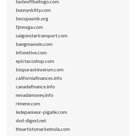
tasteofthaitogo.com
bunnynkitty.com
bezopasnik.org
fjmnxga.com
saigonstartransport.com
bangmaxwin.com
infonetive.com
epictacoshop.com
biopuraskinserum.com
californiafinances.info
canadafinance.info
nevadamoney.info
rimene.com
ledepanneur-pigalle.com
dvd-digest.net
theartistsmarketnola.com