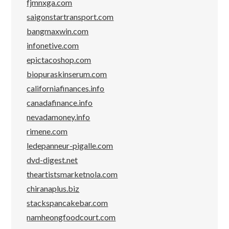
fjmnxga.com
saigonstartransport.com
bangmaxwin.com
infonetive.com
epictacoshop.com
biopuraskinserum.com
californiafinances.info
canadafinance.info
nevadamoney.info
rimene.com
ledepanneur-pigalle.com
dvd-digest.net
theartistsmarketnola.com
chiranaplus.biz
stackspancakebar.com
namheongfoodcourt.com