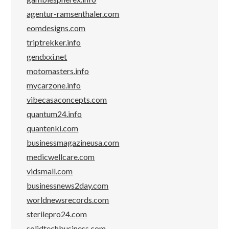
agentur-ramsenthaler.com
eomdesigns.com
triptrekker.info
gendxxi.net
motomasters.info
mycarzone.info
vibecasaconcepts.com
quantum24.info
quantenki.com
businessmagazineusa.com
medicwellcare.com
vidsmall.com
businessnews2day.com
worldnewsrecords.com
sterilepro24.com
solidtechbusiness.com