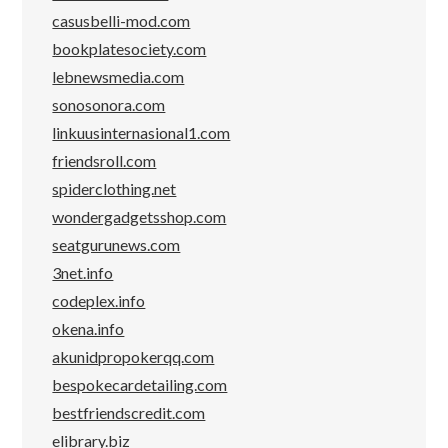
casusbelli-mod.com
bookplatesociety.com
lebnewsmedia.com
sonosonora.com
linkuusinternasional1.com
friendsroll.com
spiderclothing.net
wondergadgetsshop.com
seatgurunews.com
3net.info
codeplex.info
okena.info
akunidpropokerqq.com
bespokecardetailing.com
bestfriendscredit.com
elibrary.biz