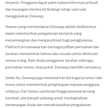
terjamin. Pengguna dapat yakin bahwa informasi pribadi
dan keuangan mereka terlindungi setiap saat saat
menggunakan Dewaqq.
Namun yang membedakan Dewaqq adalah dedikasinya
dalam memberikan pengalaman bertaruh yang
menyenangkan dan mengasyikkan bagi penggunanya.
Platform ini menawarkan berbagai pilihan permainan dan
taruhan, memastikan bahwa ada sesuatu untuk dinikmati
semua orang. Baik Anda penggemar taruhan olahraga,
permainan kasino, atau poker, Dewaqq memiliki semuanya.
Selain itu, Dewaqq juga menawarkan berbagai promosi dan
bonus untuk memberikan penghargaan kepada pengguna
setianya. Dari bonus sambutan hingga penawaran uang
kembali, ada banyak peluang untuk meningkatkan
kemenangan Anda dan memaksimalkan pengalaman