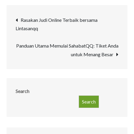
Post
Rasakan Judi Online Terbaik bersama
Lintasanqq
navigation
Panduan Utama Memulai SahabatQQ: Tiket Anda
untuk Menang Besar
Search
Search