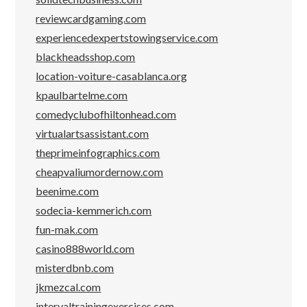
reviewcardgaming.com
experiencedexpertstowingservice.com
blackheadsshop.com
location-voiture-casablanca.org
kpaulbartelme.com
comedyclubofhiltonhead.com
virtualartsassistant.com
theprimeinfographics.com
cheapvaliumordernow.com
beenime.com
sodecia-kemmerich.com
fun-mak.com
casino888world.com
misterdbnb.com
jkmezcal.com
intervaltrainingexercises.com