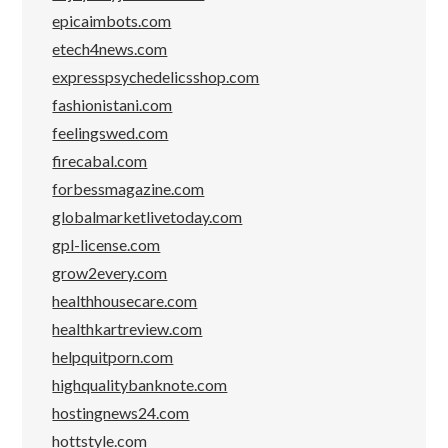
epicaimbots.com
etech4news.com
expresspsychedelicsshop.com
fashionistani.com
feelingswed.com
firecabal.com
forbessmagazine.com
globalmarketlivetoday.com
gpl-license.com
grow2every.com
healthhousecare.com
healthkartreview.com
helpquitporn.com
highqualitybanknote.com
hostingnews24.com
hottstyle.com