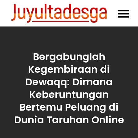
Skip
to
PKV
Temukan
content
banyak
Games
permainan
menarik di
Situs
situs poker
Poker
online
Bergabunglah
dengan PKV
Online
Games.
Kegembiraan di
Nikmati
deng
berbagai
Banya
Dewaqq: Dimana
varian
poker
Perma
dengan fitur
Keberuntungan
unggulan
Menar
dan peluang
Bertemu Peluang di
menang
yang tinggi.
Dunia Taruhan Online