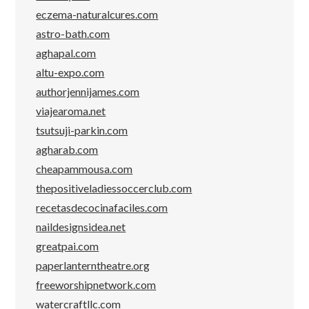
eczema-naturalcures.com
astro-bath.com
aghapal.com
altu-expo.com
authorjennijames.com
viajearoma.net
tsutsuji-parkin.com
agharab.com
cheapammousa.com
thepositiveladiessoccerclub.com
recetasdecocinafaciles.com
naildesignsidea.net
greatpai.com
paperlanterntheatre.org
freeworshipnetwork.com
watercraftllc.com