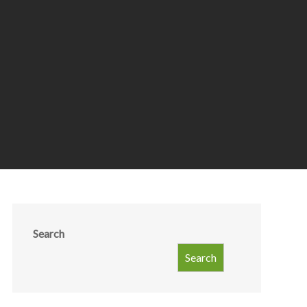
Search
Search