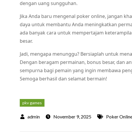
dengan uang sungguhan.
Jika Anda baru mengenal poker online, jangan k
daya untuk membantu Anda meningkatkan permainan
ada banyak cara untuk mempertajam keterampil
besar.
Jadi, mengapa menunggu? Bersiaplah untuk menan
Dengan beragam permainan, bonus besar, dan a
sempurna bagi pemain yang ingin membawa penga
Semoga berhasil dan selamat bermain!
pkv games
November 9, 2025
Poker Onlin