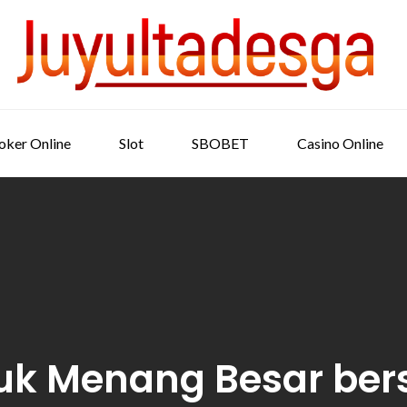
T
d
oker Online
Slot
SBOBET
Casino Online
tuk Menang Besar be