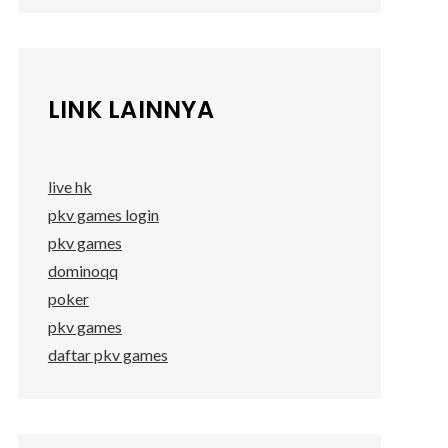
LINK LAINNYA
live hk
pkv games login
pkv games
dominoqq
poker
pkv games
daftar pkv games