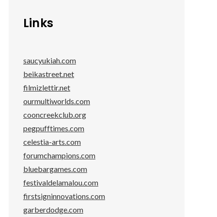
Links
saucyukiah.com
beikastreet.net
filmizlettir.net
ourmultiworlds.com
cooncreekclub.org
pegpufftimes.com
celestia-arts.com
forumchampions.com
bluebargames.com
festivaldelamalou.com
firstsigninnovations.com
garberdodge.com