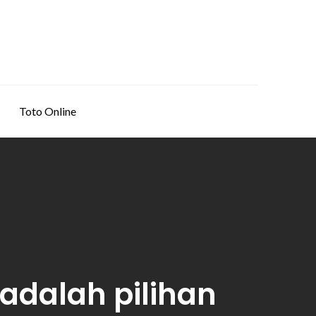
PKV Games: Situs Poker Online
emukan banyak permainan menarik di situs poker online dengan
V Games. Nikmati berbagai varian poker dengan fitur unggulan
dengan Banyak Permainan
dan peluang menang yang tinggi.
Menarik
Toto Online
dalah pilihan