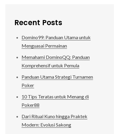
Recent Posts
Domino99: Panduan Utama untuk
Menguasai Permainan
Memahami DominoQQ: Panduan
Komprehensif untuk Pemula
Panduan Utama Strategi Turnamen
Poker
10 Tips Teratas untuk Menang di
Poker88
Dari Ritual Kuno hingga Praktek
Modern: Evolusi Sakong