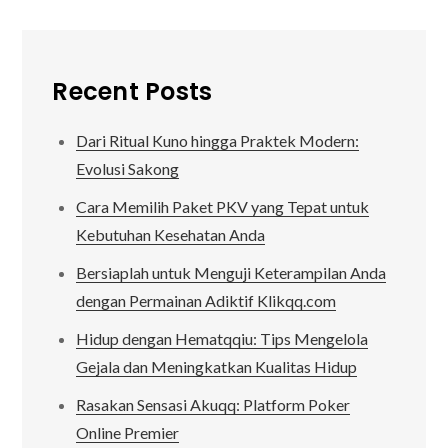
Recent Posts
Dari Ritual Kuno hingga Praktek Modern:
Evolusi Sakong
Cara Memilih Paket PKV yang Tepat untuk
Kebutuhan Kesehatan Anda
Bersiaplah untuk Menguji Keterampilan Anda
dengan Permainan Adiktif Klikqq.com
Hidup dengan Hematqqiu: Tips Mengelola
Gejala dan Meningkatkan Kualitas Hidup
Rasakan Sensasi Akuqq: Platform Poker
Online Premier