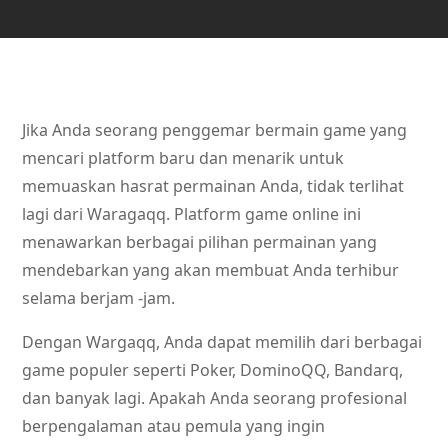
tinggi.
Jika Anda seorang penggemar bermain game yang
mencari platform baru dan menarik untuk
memuaskan hasrat permainan Anda, tidak terlihat
lagi dari Waragaqq. Platform game online ini
menawarkan berbagai pilihan permainan yang
mendebarkan yang akan membuat Anda terhibur
selama berjam -jam.
Dengan Wargaqq, Anda dapat memilih dari berbagai
game populer seperti Poker, DominoQQ, Bandarq,
dan banyak lagi. Apakah Anda seorang profesional
berpengalaman atau pemula yang ingin