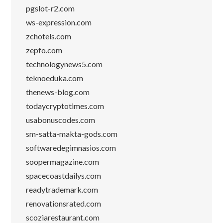
pgslot-r2.com
ws-expression.com
zchotels.com
zepfo.com
technologynews5.com
teknoeduka.com
thenews-blog.com
todaycryptotimes.com
usabonuscodes.com
sm-satta-makta-gods.com
softwaredegimnasios.com
soopermagazine.com
spacecoastdailys.com
readytrademark.com
renovationsrated.com
scoziarestaurant.com