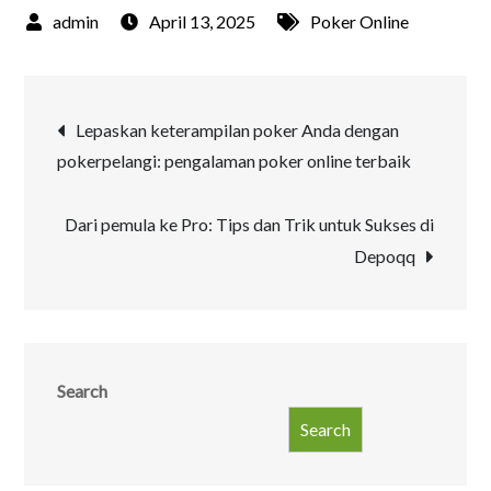
April 13, 2025
Poker Online
Post
Lepaskan keterampilan poker Anda dengan
pokerpelangi: pengalaman poker online terbaik
navigation
Dari pemula ke Pro: Tips dan Trik untuk Sukses di
Depoqq
Search
Search