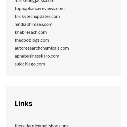
marketingjacks.com
topappliancereviews.com
trickytechupdates.com
hindiabhimaan.com
khabresach.com
thecbdblogs.com
autoresearchchemicals.com
apnabusinesskaro.com
suleckiego.com
Links
thecedarglenmaltshop.com