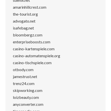
sdenix.net
amarinhillcrest.com
the-tourist.org
advogato.net
isafebag.net
bloombergz.com
enterpriseboosts.com
casino-kartenspiele.com
casino-automatenspiele.org
casino-tischspiele.com
otbody.com
jamestrust.net
trenz24.com
skipworking.com
loizbeauty.com
anyconverter.com