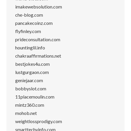
imakewebsolution.com
che-blog.com
pancakecoinz.com
flyfinley.com
prideconsultation.com
hountinglil.info
chakraaffirmations.net
bestjokes4u.com
lustgurgaon.com
geniejaar.com
bobbyslot.com
11placemoulin.com
mintz360.com
mohob.net
weightlossprodigy.com
smarttechyinfo.com