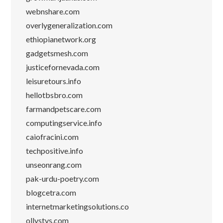
webnshare.com
overlygeneralization.com
ethiopianetwork.org
gadgetsmesh.com
justicefornevada.com
leisuretours.info
hellotbsbro.com
farmandpetscare.com
computingservice.info
caiofracini.com
techpositive.info
unseonrang.com
pak-urdu-poetry.com
blogcetra.com
internetmarketingsolutions.co
ollystvs.com