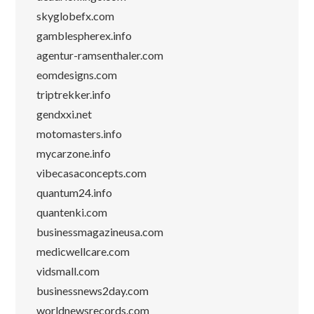
skyglobefx.com
gamblespherex.info
agentur-ramsenthaler.com
eomdesigns.com
triptrekker.info
gendxxi.net
motomasters.info
mycarzone.info
vibecasaconcepts.com
quantum24.info
quantenki.com
businessmagazineusa.com
medicwellcare.com
vidsmall.com
businessnews2day.com
worldnewsrecords.com