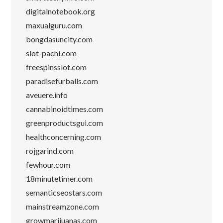
digitalnotebook.org
maxualguru.com
bongdasuncity.com
slot-pachi.com
freespinsslot.com
paradisefurballs.com
aveuere.info
cannabinoidtimes.com
greenproductsgui.com
healthconcerning.com
rojgarind.com
fewhour.com
18minutetimer.com
semanticseostars.com
mainstreamzone.com
growmarijuanas.com