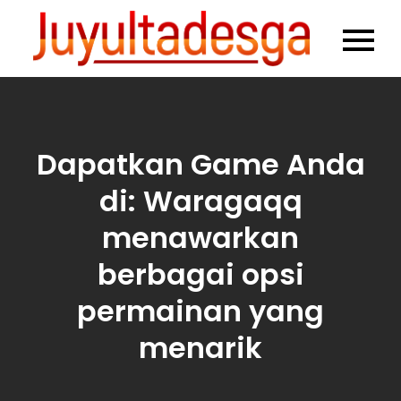
Skip
to
PKV
Temukan
content
banyak
Games
permainan
menarik di
Situs
situs poker
Poker
online
Dapatkan Game Anda
dengan
Online
PKV
di: Waragaqq
Games.
deng
Nikmati
Banya
berbagai
menawarkan
varian
Perma
poker
berbagai opsi
dengan
Menar
fitur
permainan yang
unggulan
dan
menarik
peluang
menang
yang