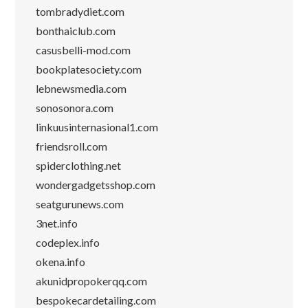
tombradydiet.com
bonthaiclub.com
casusbelli-mod.com
bookplatesociety.com
lebnewsmedia.com
sonosonora.com
linkuusinternasional1.com
friendsroll.com
spiderclothing.net
wondergadgetsshop.com
seatgurunews.com
3net.info
codeplex.info
okena.info
akunidpropokerqq.com
bespokecardetailing.com