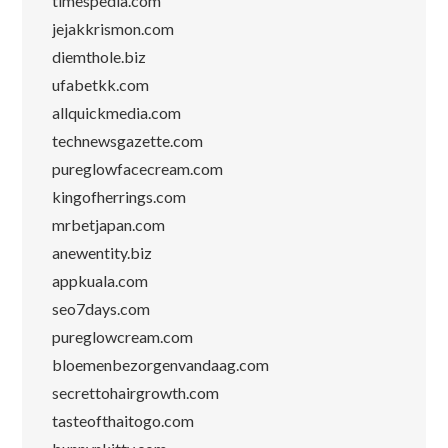
timespedia.com
jejakkrismon.com
diemthole.biz
ufabetkk.com
allquickmedia.com
technewsgazette.com
pureglowfacecream.com
kingofherrings.com
mrbetjapan.com
anewentity.biz
appkuala.com
seo7days.com
pureglowcream.com
bloemenbezorgenvandaag.com
secrettohairgrowth.com
tasteofthaitogo.com