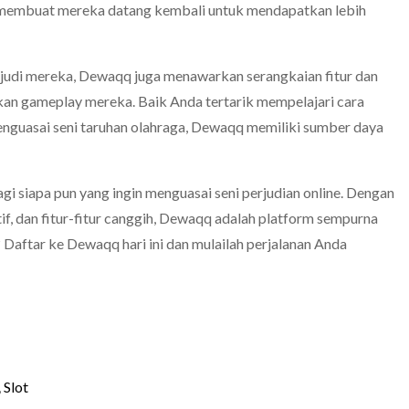
membuat mereka datang kembali untuk mendapatkan lebih
judi mereka, Dewaqq juga menawarkan serangkaian fitur dan
an gameplay mereka. Baik Anda tertarik mempelajari cara
menguasai seni taruhan olahraga, Dewaqq memiliki sumber daya
i siapa pun yang ingin menguasai seni perjudian online. Dengan
, dan fitur-fitur canggih, Dewaqq adalah platform sempurna
Daftar ke Dewaqq hari ini dan mulailah perjalanan Anda
,
Slot