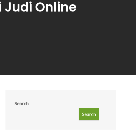
Judi Online
Search
Search