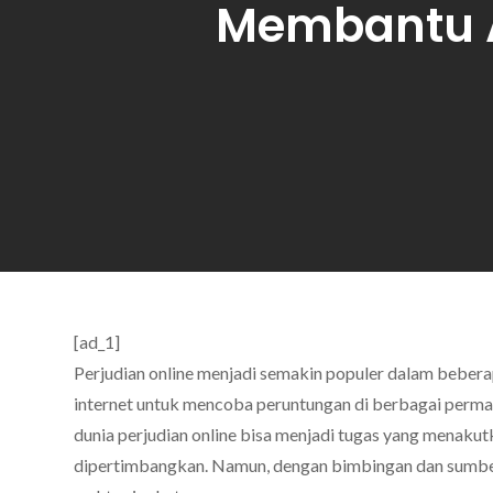
Membantu A
[ad_1]
Perjudian online menjadi semakin populer dalam bebera
internet untuk mencoba peruntungan di berbagai permai
dunia perjudian online bisa menjadi tugas yang menakutk
dipertimbangkan. Namun, dengan bimbingan dan sumber 