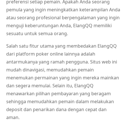
preferensi setiap pemain. Apakah Anda seorang
pemula yang ingin meningkatkan keterampilan Anda
atau seorang profesional berpengalaman yang ingin
menguji keberuntungan Anda, ElangQQ memiliki
sesuatu untuk semua orang.
Salah satu fitur utama yang membedakan ElangQQ
dari platform poker online lainnya adalah
antarmukanya yang ramah pengguna. Situs web ini
mudah dinavigasi, memudahkan pemain
menemukan permainan yang ingin mereka mainkan
dan segera memulai. Selain itu, ElangQQ
menawarkan pilihan pembayaran yang beragam
sehingga memudahkan pemain dalam melakukan
deposit dan penarikan dana dengan cepat dan
aman.