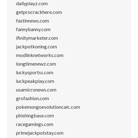
dailyplayz.com
getprocrackhere.com
fastinnews.com
fannybanny.com
ifinitymarketer.com
jackpotkoning.com
modlinknetworks.com
longtimenewz.com
luckysportss.com
luckpeakplay.com
usamicronews.com
grofashion.com
pokemongoevolutioncalc.com
phishingbase.com
racegamings.com
primejackpotstay.com