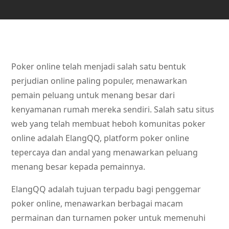
tinggi.
Poker online telah menjadi salah satu bentuk
perjudian online paling populer, menawarkan
pemain peluang untuk menang besar dari
kenyamanan rumah mereka sendiri. Salah satu situs
web yang telah membuat heboh komunitas poker
online adalah ElangQQ, platform poker online
tepercaya dan andal yang menawarkan peluang
menang besar kepada pemainnya.
ElangQQ adalah tujuan terpadu bagi penggemar
poker online, menawarkan berbagai macam
permainan dan turnamen poker untuk memenuhi