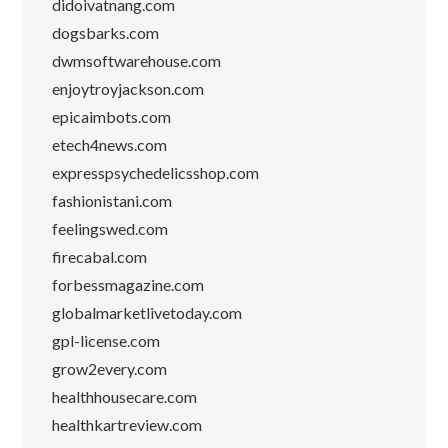
didoivatnang.com
dogsbarks.com
dwmsoftwarehouse.com
enjoytroyjackson.com
epicaimbots.com
etech4news.com
expresspsychedelicsshop.com
fashionistani.com
feelingswed.com
firecabal.com
forbessmagazine.com
globalmarketlivetoday.com
gpl-license.com
grow2every.com
healthhousecare.com
healthkartreview.com