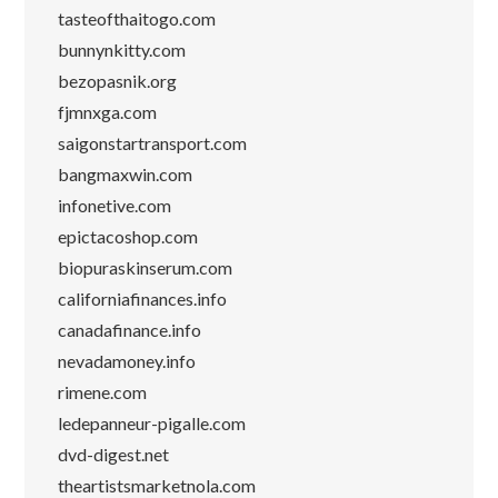
tasteofthaitogo.com
bunnynkitty.com
bezopasnik.org
fjmnxga.com
saigonstartransport.com
bangmaxwin.com
infonetive.com
epictacoshop.com
biopuraskinserum.com
californiafinances.info
canadafinance.info
nevadamoney.info
rimene.com
ledepanneur-pigalle.com
dvd-digest.net
theartistsmarketnola.com