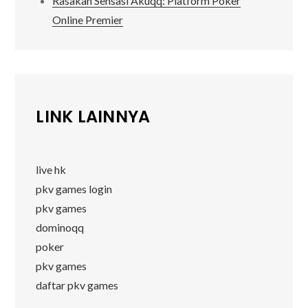
Rasakan Sensasi Akuqq: Platform Poker
Online Premier
LINK LAINNYA
live hk
pkv games login
pkv games
dominoqq
poker
pkv games
daftar pkv games