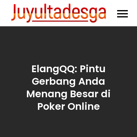
Skip
to
PKV
Temukan
content
banyak
Games
permainan
menarik di
Situs
situs poker
Poker
online
dengan
Online
PKV
ElangQQ: Pintu
Games.
deng
Nikmati
Banya
berbagai
Gerbang Anda
varian
Perma
poker
Menang Besar di
dengan
Menar
fitur
Poker Online
unggulan
dan
peluang
menang
yang