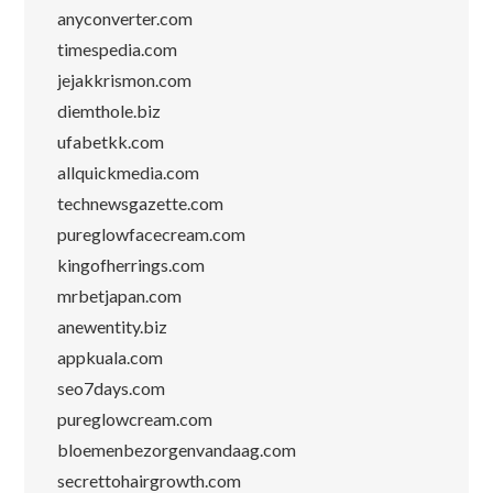
anyconverter.com
timespedia.com
jejakkrismon.com
diemthole.biz
ufabetkk.com
allquickmedia.com
technewsgazette.com
pureglowfacecream.com
kingofherrings.com
mrbetjapan.com
anewentity.biz
appkuala.com
seo7days.com
pureglowcream.com
bloemenbezorgenvandaag.com
secrettohairgrowth.com