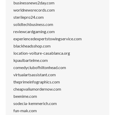
businessnews2day.com
worldnewsrecords.com
sterilepro24.com
solidtechbusiness.com
reviewcardgaming.com
experiencedexpertstowingservice.com
blackheadsshop.com
location-voiture-casablanca.org
kpaulbartelme.com
comedyclubofhiltonhead.com
virtualartsassistant.com
theprimeinfographics.com
cheapvaliumordernow.com
beenime.com
sodecia-kemmerich.com
fun-mak.com