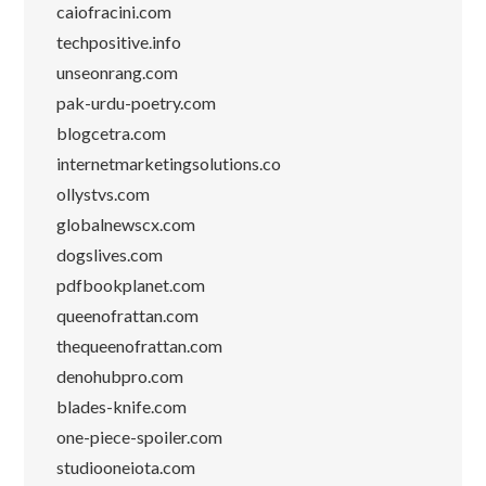
caiofracini.com
techpositive.info
unseonrang.com
pak-urdu-poetry.com
blogcetra.com
internetmarketingsolutions.co
ollystvs.com
globalnewscx.com
dogslives.com
pdfbookplanet.com
queenofrattan.com
thequeenofrattan.com
denohubpro.com
blades-knife.com
one-piece-spoiler.com
studiooneiota.com