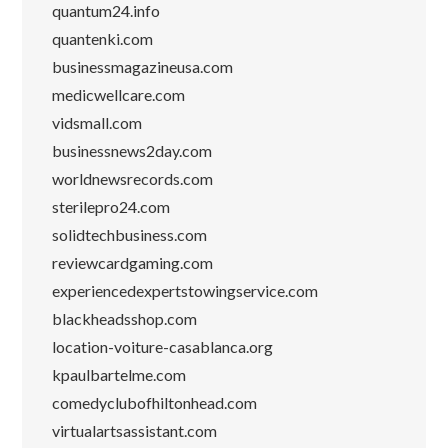
quantum24.info
quantenki.com
businessmagazineusa.com
medicwellcare.com
vidsmall.com
businessnews2day.com
worldnewsrecords.com
sterilepro24.com
solidtechbusiness.com
reviewcardgaming.com
experiencedexpertstowingservice.com
blackheadsshop.com
location-voiture-casablanca.org
kpaulbartelme.com
comedyclubofhiltonhead.com
virtualartsassistant.com