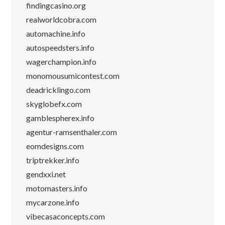
findingcasino.org
realworldcobra.com
automachine.info
autospeedsters.info
wagerchampion.info
monomousumicontest.com
deadricklingo.com
skyglobefx.com
gamblespherex.info
agentur-ramsenthaler.com
eomdesigns.com
triptrekker.info
gendxxi.net
motomasters.info
mycarzone.info
vibecasaconcepts.com