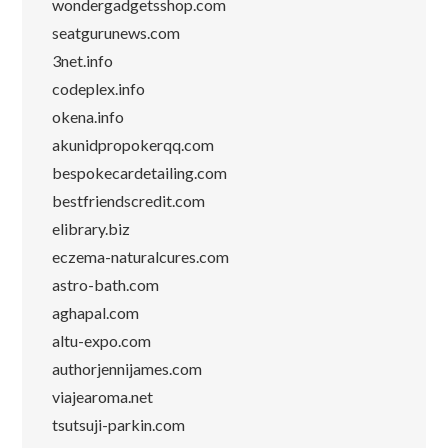
wondergadgetsshop.com
seatgurunews.com
3net.info
codeplex.info
okena.info
akunidpropokerqq.com
bespokecardetailing.com
bestfriendscredit.com
elibrary.biz
eczema-naturalcures.com
astro-bath.com
aghapal.com
altu-expo.com
authorjennijames.com
viajearoma.net
tsutsuji-parkin.com