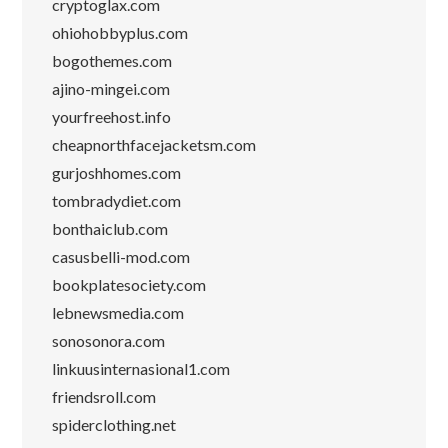
cryptoglax.com
ohiohobbyplus.com
bogothemes.com
ajino-mingei.com
yourfreehost.info
cheapnorthfacejacketsm.com
gurjoshhomes.com
tombradydiet.com
bonthaiclub.com
casusbelli-mod.com
bookplatesociety.com
lebnewsmedia.com
sonosonora.com
linkuusinternasional1.com
friendsroll.com
spiderclothing.net