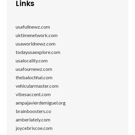
Links
usafullnewz.com
uktimenetwork.com
usaworldnewz.com
todayusaexplore.com
usalocality.com
usafournewz.com
thebalochhal.com
vehicularmaster.com
vibesaccent.com
ampajavierdemiguel.org
brainboosters.co
amberlately.com
joycebriscoe.com