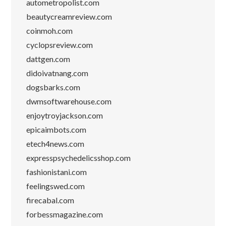
autometropolist.com
beautycreamreview.com
coinmoh.com
cyclopsreview.com
dattgen.com
didoivatnang.com
dogsbarks.com
dwmsoftwarehouse.com
enjoytroyjackson.com
epicaimbots.com
etech4news.com
expresspsychedelicsshop.com
fashionistani.com
feelingswed.com
firecabal.com
forbessmagazine.com