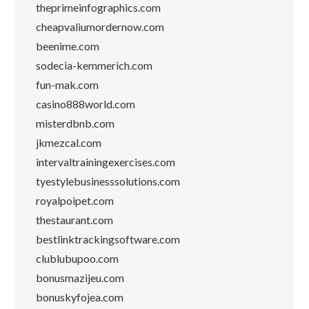
theprimeinfographics.com
cheapvaliumordernow.com
beenime.com
sodecia-kemmerich.com
fun-mak.com
casino888world.com
misterdbnb.com
jkmezcal.com
intervaltrainingexercises.com
tyestylebusinesssolutions.com
royalpoipet.com
thestaurant.com
bestlinktrackingsoftware.com
clublubupoo.com
bonusmazijeu.com
bonuskyfojea.com