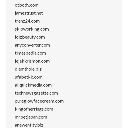
otbody.com
jamestrust.net
trenz24.com
skipworking.com
loizbeauty.com
anyconverter.com
timespedia.com
jejakkrismon.com
diemthole.biz
ufabetkk.com
allquickmedia.com
technewsgazette.com
pureglowfacecream.com
kingofherrings.com
mrbetjapan.com
anewentity.biz