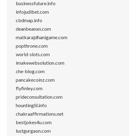
businessfuture.info
infojudibet.com
cbdmap.info
deanbeanxn.com
matkarajdhanigame.com
popthrone.com
world-slots.com
imakewebsolution.com
che-blog.com
pancakecoinz.com
flyfinley.com
prideconsultation.com
hountinglil.info
chakraaffirmations.net
bestjokes4u.com
lustgurgaon.com