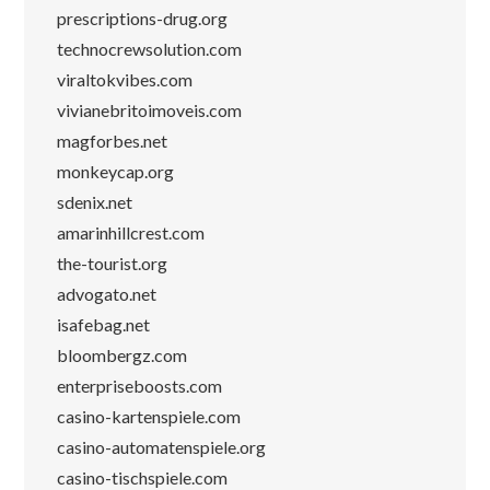
prescriptions-drug.org
technocrewsolution.com
viraltokvibes.com
vivianebritoimoveis.com
magforbes.net
monkeycap.org
sdenix.net
amarinhillcrest.com
the-tourist.org
advogato.net
isafebag.net
bloombergz.com
enterpriseboosts.com
casino-kartenspiele.com
casino-automatenspiele.org
casino-tischspiele.com