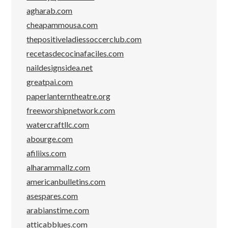
agharab.com
cheapammousa.com
thepositiveladiessoccerclub.com
recetasdecocinafaciles.com
naildesignsidea.net
greatpai.com
paperlanterntheatre.org
freeworshipnetwork.com
watercraftllc.com
abourge.com
afiliixs.com
alharammallz.com
americanbulletins.com
asespares.com
arabianstime.com
atticabblues.com