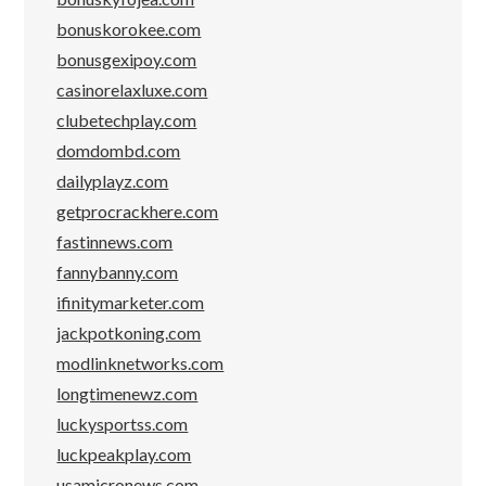
bonuskorokee.com
bonusgexipoy.com
casinorelaxluxe.com
clubetechplay.com
domdombd.com
dailyplayz.com
getprocrackhere.com
fastinnews.com
fannybanny.com
ifinitymarketer.com
jackpotkoning.com
modlinknetworks.com
longtimenewz.com
luckysportss.com
luckpeakplay.com
usamicronews.com