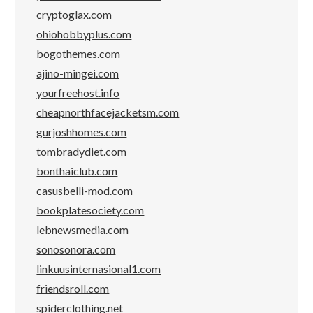
cryptoglax.com
ohiohobbyplus.com
bogothemes.com
ajino-mingei.com
yourfreehost.info
cheapnorthfacejacketsm.com
gurjoshhomes.com
tombradydiet.com
bonthaiclub.com
casusbelli-mod.com
bookplatesociety.com
lebnewsmedia.com
sonosonora.com
linkuusinternasional1.com
friendsroll.com
spiderclothing.net