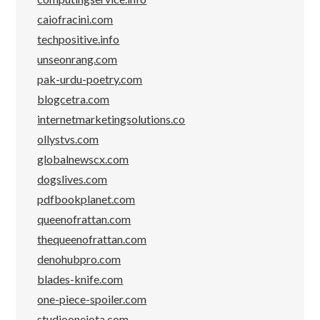
caiofracini.com
techpositive.info
unseonrang.com
pak-urdu-poetry.com
blogcetra.com
internetmarketingsolutions.co
ollystvs.com
globalnewscx.com
dogslives.com
pdfbookplanet.com
queenofrattan.com
thequeenofrattan.com
denohubpro.com
blades-knife.com
one-piece-spoiler.com
studiooneiota.com