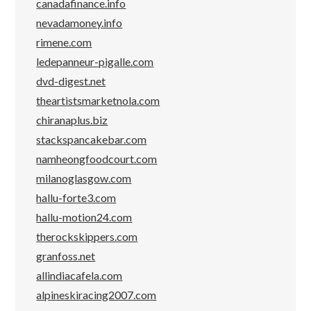
canadafinance.info
nevadamoney.info
rimene.com
ledepanneur-pigalle.com
dvd-digest.net
theartistsmarketnola.com
chiranaplus.biz
stackspancakebar.com
namheongfoodcourt.com
milanoglasgow.com
hallu-forte3.com
hallu-motion24.com
therockskippers.com
granfoss.net
allindiacafela.com
alpineskiracing2007.com