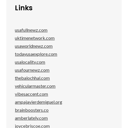
Links
usafullnewz.com
uktimenetwork.com
usaworldnewz.com
todayusaexplore.com
usalocality.com
usafournewz.com
thebalochhal.com
vehicularmaster.com
vibesaccent.com
ampajavierdemiguel.org
brainboosters.co
amberlately.com
joycebriscoe.com