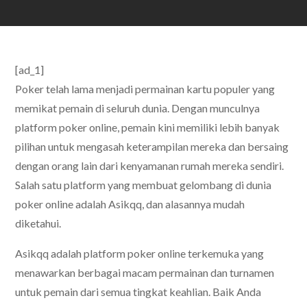
[ad_1]
Poker telah lama menjadi permainan kartu populer yang
memikat pemain di seluruh dunia. Dengan munculnya
platform poker online, pemain kini memiliki lebih banyak
pilihan untuk mengasah keterampilan mereka dan bersaing
dengan orang lain dari kenyamanan rumah mereka sendiri.
Salah satu platform yang membuat gelombang di dunia
poker online adalah Asikqq, dan alasannya mudah
diketahui.
Asikqq adalah platform poker online terkemuka yang
menawarkan berbagai macam permainan dan turnamen
untuk pemain dari semua tingkat keahlian. Baik Anda