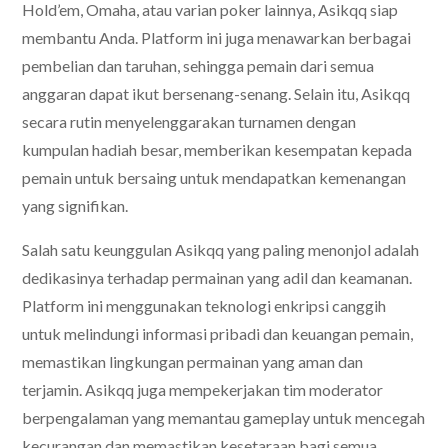
Hold’em, Omaha, atau varian poker lainnya, Asikqq siap
membantu Anda. Platform ini juga menawarkan berbagai
pembelian dan taruhan, sehingga pemain dari semua
anggaran dapat ikut bersenang-senang. Selain itu, Asikqq
secara rutin menyelenggarakan turnamen dengan
kumpulan hadiah besar, memberikan kesempatan kepada
pemain untuk bersaing untuk mendapatkan kemenangan
yang signifikan.
Salah satu keunggulan Asikqq yang paling menonjol adalah
dedikasinya terhadap permainan yang adil dan keamanan.
Platform ini menggunakan teknologi enkripsi canggih
untuk melindungi informasi pribadi dan keuangan pemain,
memastikan lingkungan permainan yang aman dan
terjamin. Asikqq juga mempekerjakan tim moderator
berpengalaman yang memantau gameplay untuk mencegah
kecurangan dan memastikan kesetaraan bagi semua