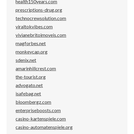
health150years.com
prescriptions-drug.org
technocrewsolution.com
viraltokvibes.com
vivianebritoimoveis.com
magforbes.net
monkeycap.org
sdenix.net
amarinhillcrest.com
the-tourist.org
advogato.net
isafebag.net
bloombergz.com
enterpriseboosts.com
casino-kartenspiele.com
casino-automatenspiele.org