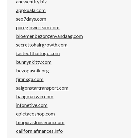
anewentity.biz
appkuala.com
seo7days.com
pureglowcream.com
bloemenbezorgenvandaag.com
secrettohairgrowth.com
tasteofthaitogo.com
bunnynkitty.com
bezopasnik.org
fjmnxga.com
saigonstartransport.com
bangmaxwin.com
infonetive.com
epictacoshop.com
biopuraskinserum.com
californiafinances.info