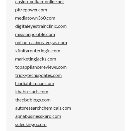
casino-vulkan-online.net
pitrepower.com
mediatown360.com
digitaleyestrainclinic.com
missionposible.com
online-casinos-vegas.com
xfinityrouterlogin.com
marketingjacks.com
topappliancereviews.com
trickytechupdates.com
hindiabhimaan.com
khabresach.com
thecbdblogs.com
autoresearchchemicals.com
apnabusinesskaro.com
suleckiego.com