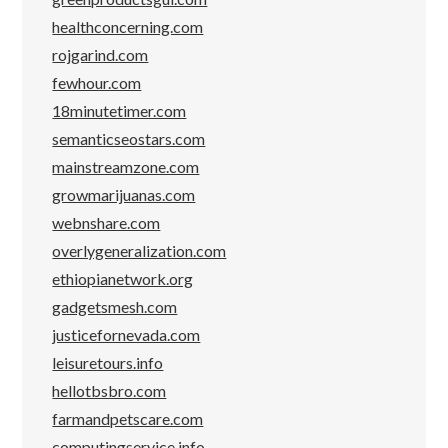
healthconcerning.com
rojgarind.com
fewhour.com
18minutetimer.com
semanticseostars.com
mainstreamzone.com
growmarijuanas.com
webnshare.com
overlygeneralization.com
ethiopianetwork.org
gadgetsmesh.com
justicefornevada.com
leisuretours.info
hellotbsbro.com
farmandpetscare.com
computingservice.info