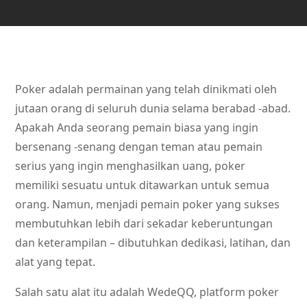
tinggi.
Poker adalah permainan yang telah dinikmati oleh
jutaan orang di seluruh dunia selama berabad -abad.
Apakah Anda seorang pemain biasa yang ingin
bersenang -senang dengan teman atau pemain
serius yang ingin menghasilkan uang, poker
memiliki sesuatu untuk ditawarkan untuk semua
orang. Namun, menjadi pemain poker yang sukses
membutuhkan lebih dari sekadar keberuntungan
dan keterampilan – dibutuhkan dedikasi, latihan, dan
alat yang tepat.
Salah satu alat itu adalah WedeQQ, platform poker