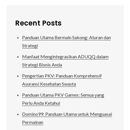
Recent Posts
Panduan Utama Bermain Sakong: Aturan dan
Strategi
Manfaat Mengintegrasikan ADUQQ dalam
Strategi Bisnis Anda
Pengertian PKV: Panduan Komprehensif
Asuransi Kesehatan Swasta
Panduan Utama PKV Games: Semua yang
Perlu Anda Ketahui
Domino99: Panduan Utama untuk Menguasai
Permainan