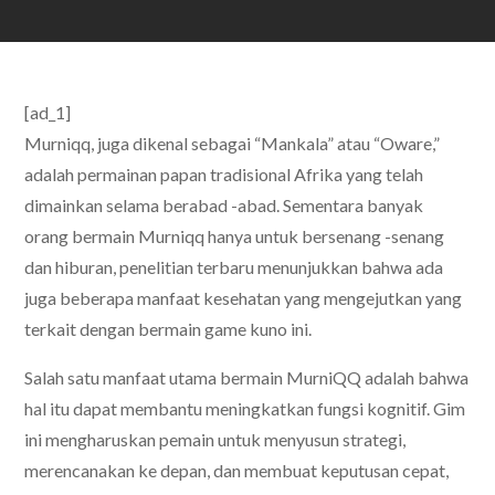
[ad_1]
Murniqq, juga dikenal sebagai “Mankala” atau “Oware,”
adalah permainan papan tradisional Afrika yang telah
dimainkan selama berabad -abad. Sementara banyak
orang bermain Murniqq hanya untuk bersenang -senang
dan hiburan, penelitian terbaru menunjukkan bahwa ada
juga beberapa manfaat kesehatan yang mengejutkan yang
terkait dengan bermain game kuno ini.
Salah satu manfaat utama bermain MurniQQ adalah bahwa
hal itu dapat membantu meningkatkan fungsi kognitif. Gim
ini mengharuskan pemain untuk menyusun strategi,
merencanakan ke depan, dan membuat keputusan cepat,