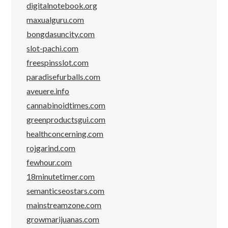
digitalnotebook.org
maxualguru.com
bongdasuncity.com
slot-pachi.com
freespinsslot.com
paradisefurballs.com
aveuere.info
cannabinoidtimes.com
greenproductsgui.com
healthconcerning.com
rojgarind.com
fewhour.com
18minutetimer.com
semanticseostars.com
mainstreamzone.com
growmarijuanas.com