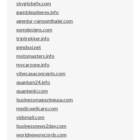
skyglobefx.com
gamblespherex.info
agentur-ramsenthaler.com
eomdesigns.com
triptrekker.info
gendxxi.net
motomasters.info
mycarzone.info
vibecasaconcepts.com
quantum24.info
quantenki.com
businessmagazineusa.com
medicwellcare.com
vidsmall.com
businessnews2day.com
worldnewsrecords.com