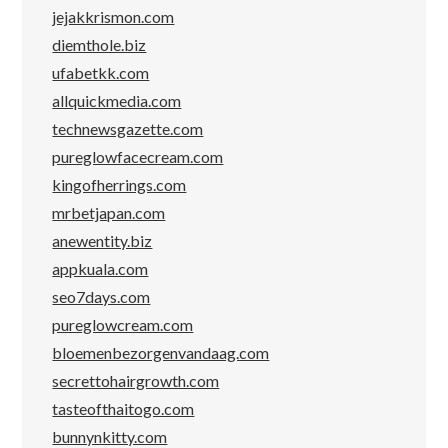
jejakkrismon.com
diemthole.biz
ufabetkk.com
allquickmedia.com
technewsgazette.com
pureglowfacecream.com
kingofherrings.com
mrbetjapan.com
anewentity.biz
appkuala.com
seo7days.com
pureglowcream.com
bloemenbezorgenvandaag.com
secrettohairgrowth.com
tasteofthaitogo.com
bunnynkitty.com