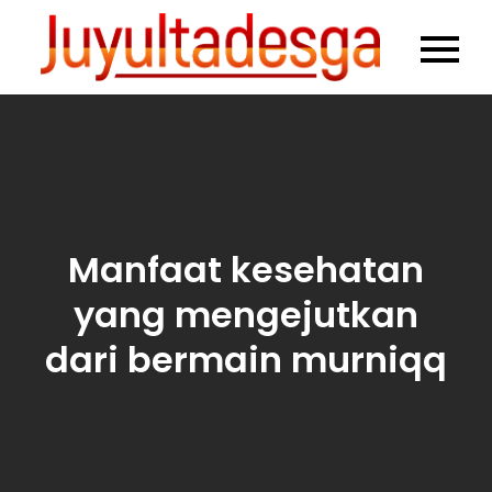
Skip
to
PKV
Temukan
content
banyak
Games
permainan
menarik di
Situs
situs poker
Poker
online
dengan PKV
Online
Games.
Nikmati
deng
Manfaat kesehatan
berbagai
Banya
varian
poker
yang mengejutkan
Perma
dengan fitur
unggulan
dari bermain murniqq
Menar
dan peluang
menang
yang tinggi.