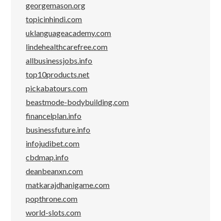
georgemason.org
topicinhindi.com
uklanguageacademy.com
lindehealthcarefree.com
allbusinessjobs.info
top10products.net
pickabatours.com
beastmode-bodybuilding.com
financelplan.info
businessfuture.info
infojudibet.com
cbdmap.info
deanbeanxn.com
matkarajdhanigame.com
popthrone.com
world-slots.com