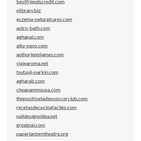
bestfriendscredit.com
elibrary.biz
eczema-naturalcures.com
astro-bath.com
aghapal.com
altu-expo.com
authorjennijames.com
viajearoma.net
tsutsuji-parkin.com
agharab.com
cheapammousa.com
thepositiveladiessoccerclub.com
recetasdecocinafaciles.com
naildesignsidea.net
greatpai.com
paperlanterntheatre.org