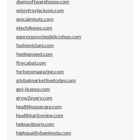
dwmsoftwarehouse.com
enjoytroyjackson.com
epicaimbots.com
etech4news.com
expresspsychedelicsshop.com
fashionistani.com
feelingswed.com
firecabal.com
forbessmagazine.com
globalmarketlivetoday.com
gpl-license.com
grow2every.com
healthhousecare.com
healthkartreview.com
helpquitporn.com
highqualitybanknote.com