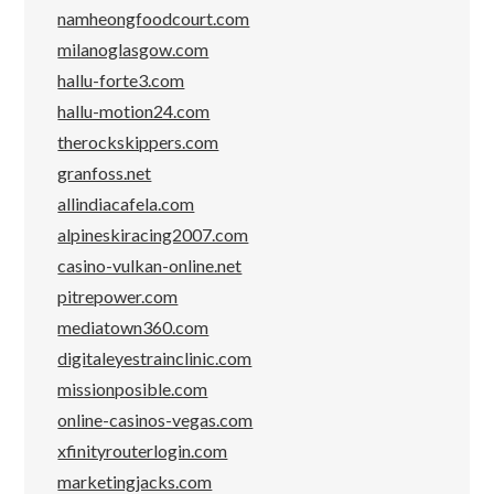
namheongfoodcourt.com
milanoglasgow.com
hallu-forte3.com
hallu-motion24.com
therockskippers.com
granfoss.net
allindiacafela.com
alpineskiracing2007.com
casino-vulkan-online.net
pitrepower.com
mediatown360.com
digitaleyestrainclinic.com
missionposible.com
online-casinos-vegas.com
xfinityrouterlogin.com
marketingjacks.com