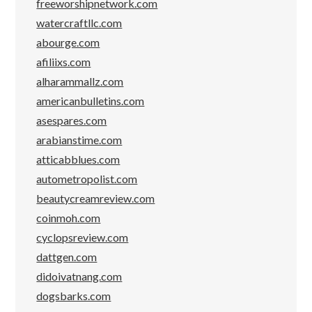
freeworshipnetwork.com
watercraftllc.com
abourge.com
afiliixs.com
alharammallz.com
americanbulletins.com
asespares.com
arabianstime.com
atticabblues.com
autometropolist.com
beautycreamreview.com
coinmoh.com
cyclopsreview.com
dattgen.com
didoivatnang.com
dogsbarks.com