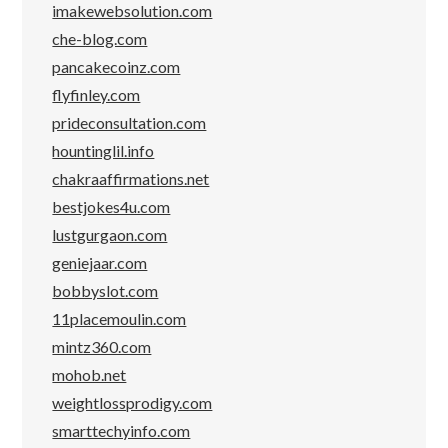
imakewebsolution.com
che-blog.com
pancakecoinz.com
flyfinley.com
prideconsultation.com
hountinglil.info
chakraaffirmations.net
bestjokes4u.com
lustgurgaon.com
geniejaar.com
bobbyslot.com
11placemoulin.com
mintz360.com
mohob.net
weightlossprodigy.com
smarttechyinfo.com