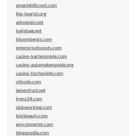
amarinhillcrest.com
the-tourist.org
advogato.net
isafebag.net
bloombergz.com
enterpriseboosts.com
casino-kartenspiele.com
casino-automatenspiele.org
casino-tischspiele.com
otbody.com
jamestrust.net
trenz24.com
skipworking.com
loizbeauty.com
anyconverter.com
timespedia.com