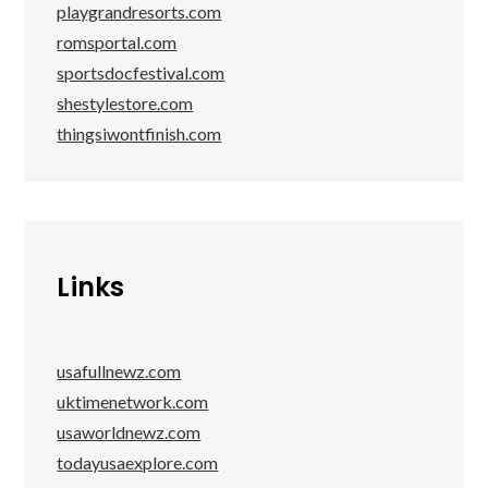
playgrandresorts.com
romsportal.com
sportsdocfestival.com
shestylestore.com
thingsiwontfinish.com
Links
usafullnewz.com
uktimenetwork.com
usaworldnewz.com
todayusaexplore.com