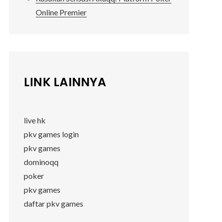
Online Premier
LINK LAINNYA
live hk
pkv games login
pkv games
dominoqq
poker
pkv games
daftar pkv games