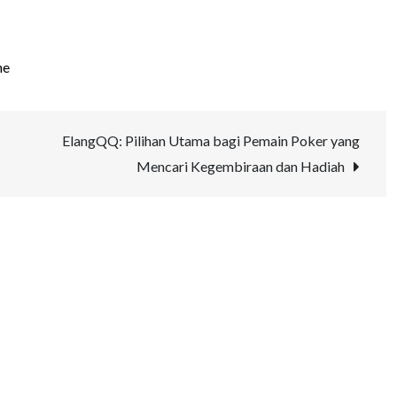
ne
ElangQQ: Pilihan Utama bagi Pemain Poker yang
Mencari Kegembiraan dan Hadiah