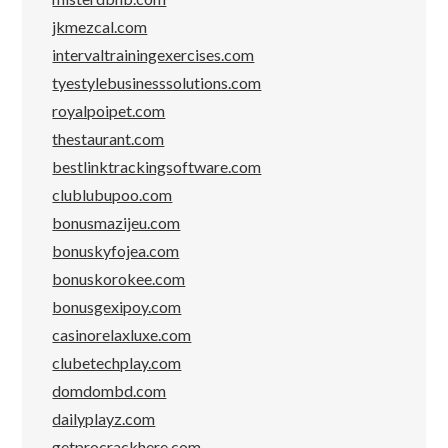
jkmezcal.com
intervaltrainingexercises.com
tyestylebusinesssolutions.com
royalpoipet.com
thestaurant.com
bestlinktrackingsoftware.com
clublubupoo.com
bonusmazijeu.com
bonuskyfojea.com
bonuskorokee.com
bonusgexipoy.com
casinorelaxluxe.com
clubetechplay.com
domdombd.com
dailyplayz.com
getprocrackhere.com