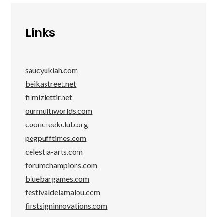
Links
saucyukiah.com
beikastreet.net
filmizlettir.net
ourmultiworlds.com
cooncreekclub.org
pegpufftimes.com
celestia-arts.com
forumchampions.com
bluebargames.com
festivaldelamalou.com
firstsigninnovations.com