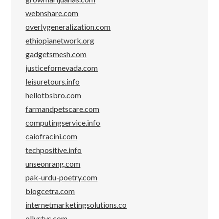
webnshare.com
overlygeneralization.com
ethiopianetwork.org
gadgetsmesh.com
justicefornevada.com
leisuretours.info
hellotbsbro.com
farmandpetscare.com
computingservice.info
caiofracini.com
techpositive.info
unseonrang.com
pak-urdu-poetry.com
blogcetra.com
internetmarketingsolutions.co
ollystvs.com