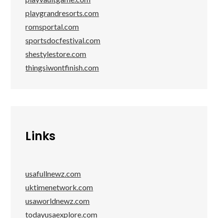
playgrandresorts.com
romsportal.com
sportsdocfestival.com
shestylestore.com
thingsiwontfinish.com
Links
usafullnewz.com
uktimenetwork.com
usaworldnewz.com
todayusaexplore.com