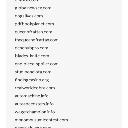
globalnewscx.com
dogslives.com
pdfbookplanet.com
queenofrattan.com
thequeenofrattan.com
denohubpro.com
blades-knife.com
one-piece-spoiler.com
studiooneiota.com
findingcasino.org
realworldcobra.com
automachine.info
autospeedsters.info
wagerchampion.info
monomousumicontest.com
deadricklingo.com