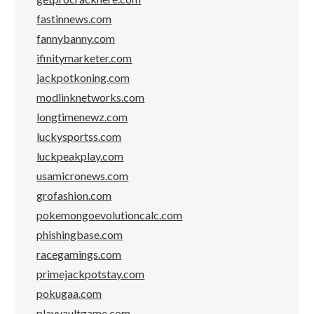
fastinnews.com
fannybanny.com
ifinitymarketer.com
jackpotkoning.com
modlinknetworks.com
longtimenewz.com
luckysportss.com
luckpeakplay.com
usamicronews.com
grofashion.com
pokemongoevolutioncalc.com
phishingbase.com
racegamings.com
primejackpotstay.com
pokugaa.com
playvaultgame.com