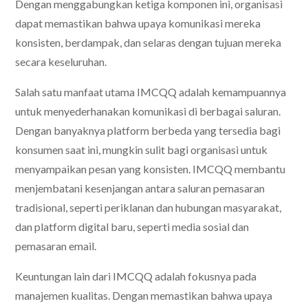
Dengan menggabungkan ketiga komponen ini, organisasi
dapat memastikan bahwa upaya komunikasi mereka
konsisten, berdampak, dan selaras dengan tujuan mereka
secara keseluruhan.
Salah satu manfaat utama IMCQQ adalah kemampuannya
untuk menyederhanakan komunikasi di berbagai saluran.
Dengan banyaknya platform berbeda yang tersedia bagi
konsumen saat ini, mungkin sulit bagi organisasi untuk
menyampaikan pesan yang konsisten. IMCQQ membantu
menjembatani kesenjangan antara saluran pemasaran
tradisional, seperti periklanan dan hubungan masyarakat,
dan platform digital baru, seperti media sosial dan
pemasaran email.
Keuntungan lain dari IMCQQ adalah fokusnya pada
manajemen kualitas. Dengan memastikan bahwa upaya