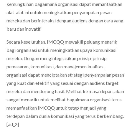
kemungkinan bagaimana organisasi dapat memanfaatkan
alat-alat ini untuk meningkatkan penyampaian pesan
mereka dan berinteraksi dengan audiens dengan cara yang
baru dan inovatif.
Secara keseluruhan, IMCQQ mewakili peluang menarik
bagi organisasi untuk meningkatkan upaya komunikasi
mereka. Dengan mengintegrasikan prinsip-prinsip
pemasaran, komunikasi, dan manajemen kualitas,
organisasi dapat menciptakan strategi penyampaian pesan
yang kuat dan efektif yang sesuai dengan audiens target
mereka dan mendorong hasil. Melihat ke masa depan, akan
sangat menarik untuk melihat bagaimana organisasi terus
memanfaatkan IMCQQ untuk tetap menjadi yang
terdepan dalam dunia komunikasi yang terus berkembang.
[ad_2]