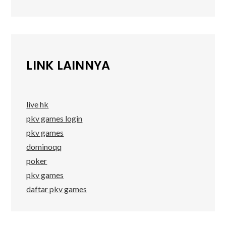
LINK LAINNYA
live hk
pkv games login
pkv games
dominoqq
poker
pkv games
daftar pkv games