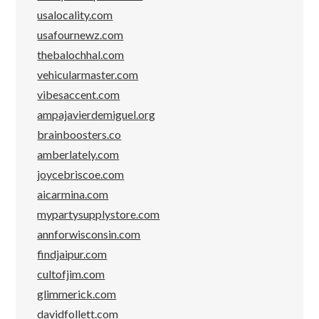
usalocality.com
usafournewz.com
thebalochhal.com
vehicularmaster.com
vibesaccent.com
ampajavierdemiguel.org
brainboosters.co
amberlately.com
joycebriscoe.com
aicarmina.com
mypartysupplystore.com
annforwisconsin.com
findjaipur.com
cultofjim.com
glimmerick.com
davidfollett.com