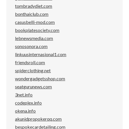
tombradydiet.com
bonthaiclub.com
casusbelli-mod.com
bookplatesociety.com
lebnewsmedia.com
sonosonora.com
linkuusinternasional1.com
friendsroll.com
spiderclothing.net
wondergadgetsshop.com
seatgurunews.com
3net.info
codeplex.info
okena.info
akunidpropokerqq.com
bespokecardetailing.com