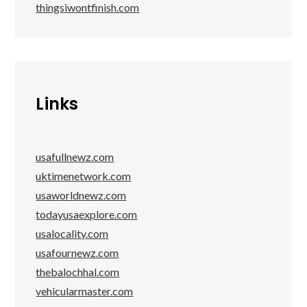
thingsiwontfinish.com
Links
usafullnewz.com
uktimenetwork.com
usaworldnewz.com
todayusaexplore.com
usalocality.com
usafournewz.com
thebalochhal.com
vehicularmaster.com