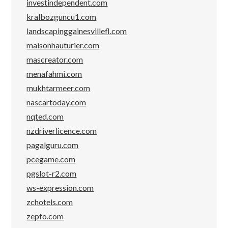
investindependent.com
kralbozguncu1.com
landscapinggainesvillefl.com
maisonhauturier.com
mascreator.com
menafahmi.com
mukhtarmeer.com
nascartoday.com
nqted.com
nzdriverlicence.com
pagalguru.com
pcegame.com
pgslot-r2.com
ws-expression.com
zchotels.com
zepfo.com