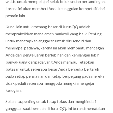
waktu untuk mempelajari seluk beluk setiap pertandingan,
karena ini akan memberi Anda keunggulan kompetitif dari
pemain lain.
Kunci lain untuk menang besar di JurusQQ adalah
mempraktikkan manajemen bankroll yang baik. Penting
untuk menetapkan anggaran untuk diri sendiri dan
menempel padanya, karena ini akan membantu mencegah
Anda dari pengeluaran berlebihan dan kehilangan lebih
banyak uang daripada yang Anda mampu. Tetapkan
batasan untuk seberapa besar Anda bersedia bertaruh
pada setiap permainan dan tetap berpegang pada mereka,
tidak peduli seberapa menggoda mungkin mengejar
kerugian.
Selain itu, penting untuk tetap fokus dan menghindari
gangguan saat bermain di JurusQQ. Ini berarti mematikan