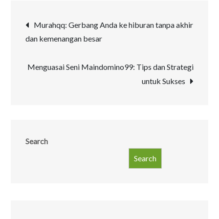
Post
Murahqq: Gerbang Anda ke hiburan tanpa akhir
dan kemenangan besar
navigation
Menguasai Seni Maindomino99: Tips dan Strategi
untuk Sukses
Search
Search