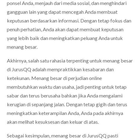
ponsel Anda, menjauh dari media sosial, dan menghindari
gangguan lain yang dapat mencegah Anda membuat
keputusan berdasarkan informasi. Dengan tetap fokus dan
penuh perhatian, Anda akan dapat membuat keputusan
yang lebih baik dan meningkatkan peluang Anda untuk
menang besar.
Akhirnya, salah satu rahasia terpenting untuk menang besar
di JurusQQ adalah mempraktikkan kesabaran dan
ketekunan. Menang besar di perjudian online
membutuhkan waktu dan usaha, jadi penting untuk tetap
sabar dan terus berusaha bahkan jika Anda mengalami
kerugian di sepanjang jalan. Dengan tetap gigih dan terus
meningkatkan keterampilan Anda, Anda pada akhirnya
akan melihat kesuksesan dan keluar di atas.
Sebagai kesimpulan, menang besar di JurusQQ pasti