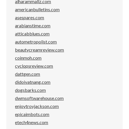
alharammallz.com
americanbulletins.com
asespares.com
arabianstime.com
atticabblues.com
autometropolist.com
beautycreamreview.com
coinmoh.com
cyclopsreview.com
dattgen.com
didoivatnang.com
dogsbarks.com
dwmsoftwarehouse.com
enjoytroyjackson.com
epicaimbots.com
etech4news.com