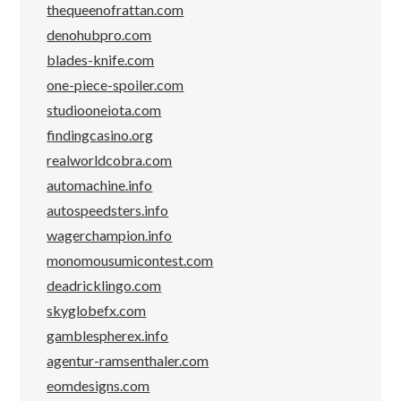
thequeenofrattan.com
denohubpro.com
blades-knife.com
one-piece-spoiler.com
studiooneiota.com
findingcasino.org
realworldcobra.com
automachine.info
autospeedsters.info
wagerchampion.info
monomousumicontest.com
deadricklingo.com
skyglobefx.com
gamblespherex.info
agentur-ramsenthaler.com
eomdesigns.com