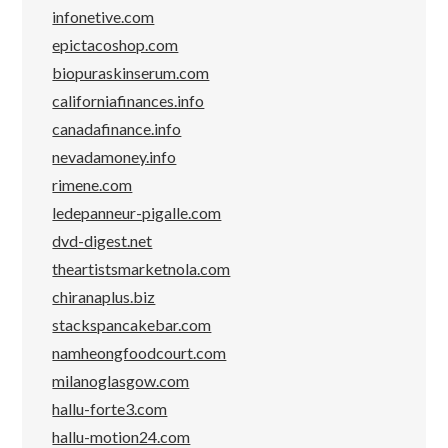
infonetive.com
epictacoshop.com
biopuraskinserum.com
californiafinances.info
canadafinance.info
nevadamoney.info
rimene.com
ledepanneur-pigalle.com
dvd-digest.net
theartistsmarketnola.com
chiranaplus.biz
stackspancakebar.com
namheongfoodcourt.com
milanoglasgow.com
hallu-forte3.com
hallu-motion24.com