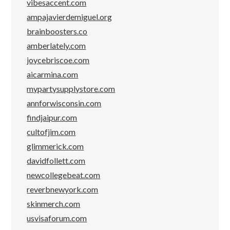
vibesaccent.com
ampajavierdemiguel.org
brainboosters.co
amberlately.com
joycebriscoe.com
aicarmina.com
mypartysupplystore.com
annforwisconsin.com
findjaipur.com
cultofjim.com
glimmerick.com
davidfollett.com
newcollegebeat.com
reverbnewyork.com
skinmerch.com
usvisaforum.com