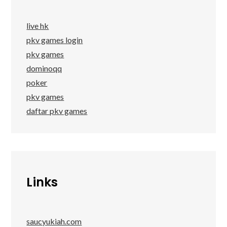
live hk
pkv games login
pkv games
dominoqq
poker
pkv games
daftar pkv games
Links
saucyukiah.com