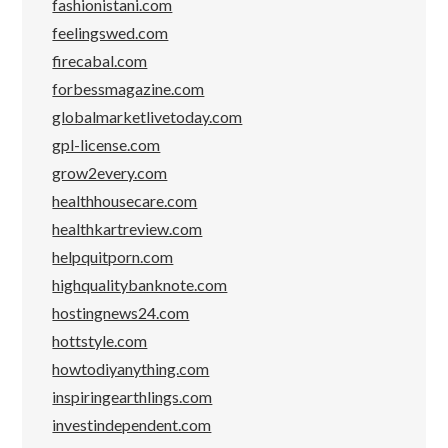
fashionistani.com
feelingswed.com
firecabal.com
forbessmagazine.com
globalmarketlivetoday.com
gpl-license.com
grow2every.com
healthhousecare.com
healthkartreview.com
helpquitporn.com
highqualitybanknote.com
hostingnews24.com
hottstyle.com
howtodiyanything.com
inspiringearthlings.com
investindependent.com