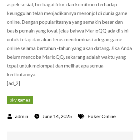
aspek sosial, berbagai fitur, dan komitmen terhadap
keunggulan telah menjadikannya menonjol di dunia game
online. Dengan popularitasnya yang semakin besar dan
basis pemain yang loyal, jelas bahwa MarioQQ ada di sini
untuk tetap dan akan terus mendominasi adegan game
online selama bertahun -tahun yang akan datang. Jika Anda
belum mencoba MarioQQ, sekarang adalah waktu yang
tepat untuk melompat dan melihat apa semua
keributannya.
[ad_2]
pkv games
June 14, 2025
Poker Online