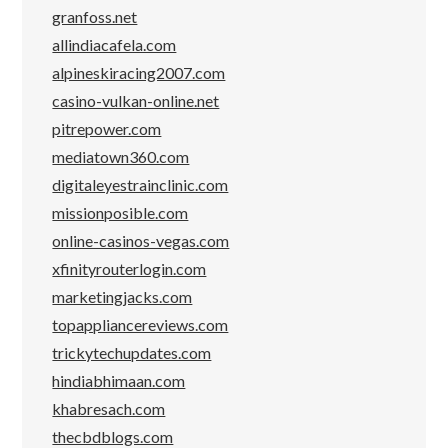
granfoss.net
allindiacafela.com
alpineskiracing2007.com
casino-vulkan-online.net
pitrepower.com
mediatown360.com
digitaleyestrainclinic.com
missionposible.com
online-casinos-vegas.com
xfinityrouterlogin.com
marketingjacks.com
topappliancereviews.com
trickytechupdates.com
hindiabhimaan.com
khabresach.com
thecbdblogs.com