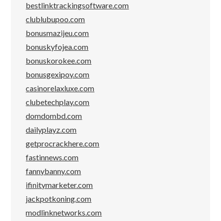
bestlinktrackingsoftware.com
clublubupoo.com
bonusmazijeu.com
bonuskyfojea.com
bonuskorokee.com
bonusgexipoy.com
casinorelaxluxe.com
clubetechplay.com
domdombd.com
dailyplayz.com
getprocrackhere.com
fastinnews.com
fannybanny.com
ifinitymarketer.com
jackpotkoning.com
modlinknetworks.com