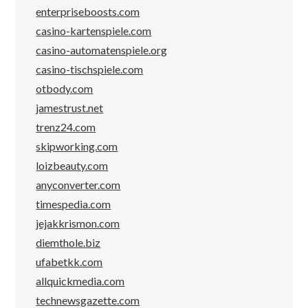
enterpriseboosts.com
casino-kartenspiele.com
casino-automatenspiele.org
casino-tischspiele.com
otbody.com
jamestrust.net
trenz24.com
skipworking.com
loizbeauty.com
anyconverter.com
timespedia.com
jejakkrismon.com
diemthole.biz
ufabetkk.com
allquickmedia.com
technewsgazette.com