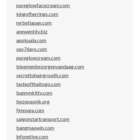
pureglowfacecream.com
kingofherrings.com
mrbetjapan.com
anewentity.biz
appkuala.com
seo7days.com
pureglowcream.com
bloemenbezorgenvandaag.com
secrettohairgrowth.com
tasteofthaitogo.com
bunnynkitty.com
bezopasnik.org
fjmnxga.com
saigonstartransport.com
bangmaxwin.com
infonetive.com