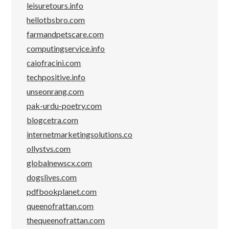
leisuretours.info
hellotbsbro.com
farmandpetscare.com
computingservice.info
caiofracini.com
techpositive.info
unseonrang.com
pak-urdu-poetry.com
blogcetra.com
internetmarketingsolutions.co
ollystvs.com
globalnewscx.com
dogslives.com
pdfbookplanet.com
queenofrattan.com
thequeenofrattan.com