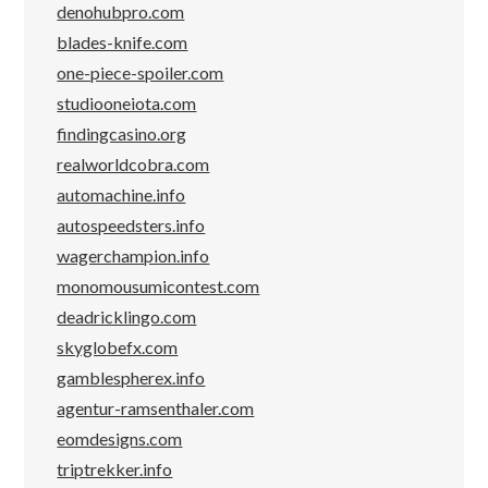
denohubpro.com
blades-knife.com
one-piece-spoiler.com
studiooneiota.com
findingcasino.org
realworldcobra.com
automachine.info
autospeedsters.info
wagerchampion.info
monomousumicontest.com
deadricklingo.com
skyglobefx.com
gamblespherex.info
agentur-ramsenthaler.com
eomdesigns.com
triptrekker.info