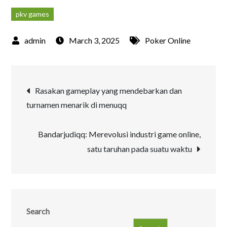
pkv games
March 3, 2025
Poker Online
Post
Rasakan gameplay yang mendebarkan dan
turnamen menarik di menuqq
navigation
Bandarjudiqq: Merevolusi industri game online,
satu taruhan pada suatu waktu
Search