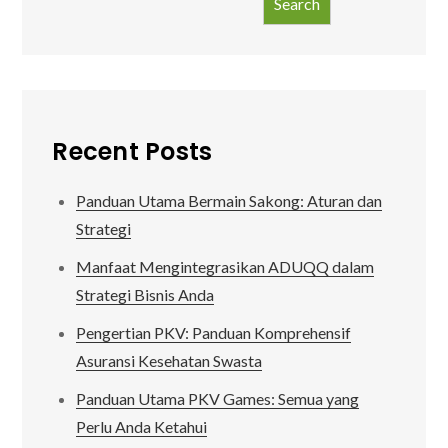
Search
Recent Posts
Panduan Utama Bermain Sakong: Aturan dan
Strategi
Manfaat Mengintegrasikan ADUQQ dalam
Strategi Bisnis Anda
Pengertian PKV: Panduan Komprehensif
Asuransi Kesehatan Swasta
Panduan Utama PKV Games: Semua yang
Perlu Anda Ketahui