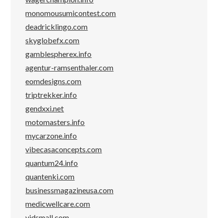
monomousumicontest.com
deadricklingo.com
skyglobefx.com
gamblespherex.info
agentur-ramsenthaler.com
eomdesigns.com
triptrekker.info
gendxxi.net
motomasters.info
mycarzone.info
vibecasaconcepts.com
quantum24.info
quantenki.com
businessmagazineusa.com
medicwellcare.com
vidsmall.com