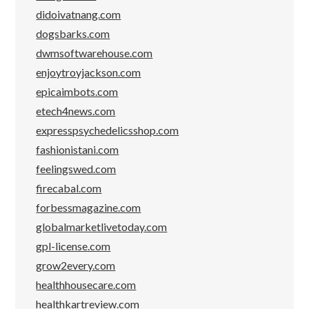
didoivatnang.com
dogsbarks.com
dwmsoftwarehouse.com
enjoytroyjackson.com
epicaimbots.com
etech4news.com
expresspsychedelicsshop.com
fashionistani.com
feelingswed.com
firecabal.com
forbessmagazine.com
globalmarketlivetoday.com
gpl-license.com
grow2every.com
healthhousecare.com
healthkartreview.com