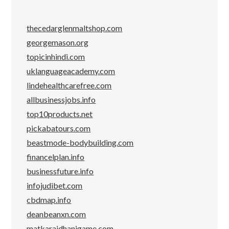
thecedarglenmaltshop.com
georgemason.org
topicinhindi.com
uklanguageacademy.com
lindehealthcarefree.com
allbusinessjobs.info
top10products.net
pickabatours.com
beastmode-bodybuilding.com
financelplan.info
businessfuture.info
infojudibet.com
cbdmap.info
deanbeanxn.com
matkarajdhanigame.com