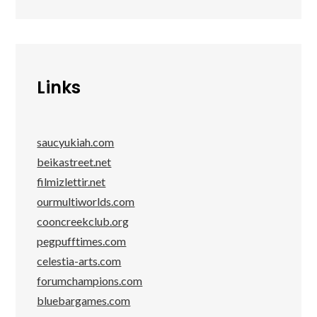
Links
saucyukiah.com
beikastreet.net
filmizlettir.net
ourmultiworlds.com
cooncreekclub.org
pegpufftimes.com
celestia-arts.com
forumchampions.com
bluebargames.com