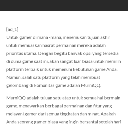
[ad_1]
Untuk gamer di mana -mana, menemukan tujuan akhir
untuk memuaskan hasrat permainan mereka adalah
prioritas utama. Dengan begitu banyak opsi yang tersedia
di dunia game saat ini, akan sangat luar biasa untuk memilih
platform terbaik untuk memenuhi kebutuhan game Anda.
Namun, salah satu platform yang telah membuat
gelombang di komunitas game adalah MurniQQ.
MurniQQ adalah tujuan satu atap untuk semua hal bermain
game, menawarkan berbagai permainan dan fitur yang
melayani gamer dari semua tingkatan dan minat. Apakah
Anda seorang gamer biasa yang ingin bersantai setelah hari