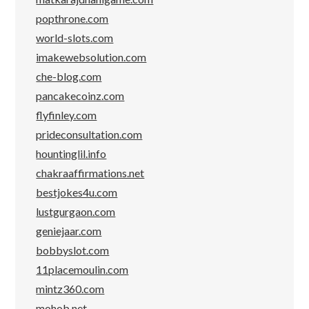
popthrone.com
world-slots.com
imakewebsolution.com
che-blog.com
pancakecoinz.com
flyfinley.com
prideconsultation.com
hountinglil.info
chakraaffirmations.net
bestjokes4u.com
lustgurgaon.com
geniejaar.com
bobbyslot.com
11placemoulin.com
mintz360.com
mohob.net