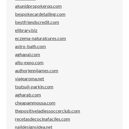
akunidpropokerqq.com
bespokecardetailing.com
bestfriendscredit.com
elibrary.biz
eczema-naturalcures.com
astro-bath.com
aghapal.com
altu-expo.com
authorjennijames.com
viajearoma.net
tsutsuji-parkin.com
agharab.com
cheapammousa.com
thepositiveladiessoccerclub.com
recetasdecocinafaciles.com
naildesignsidea.net