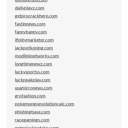
dailyplayz.com
getprocrackhere.com
fastinnews.com
fannybanny.com
ifinitymarketer.com
jackpotkoning.com
modlinknetworks.com
longtimenewz.com
luckysportss.com
luckpeakplay.com
usamicronews.com
grofashion.com
pokemongoevolutioncalc.com
phishingbase.com
racegamings.com
primejackpotstay.com