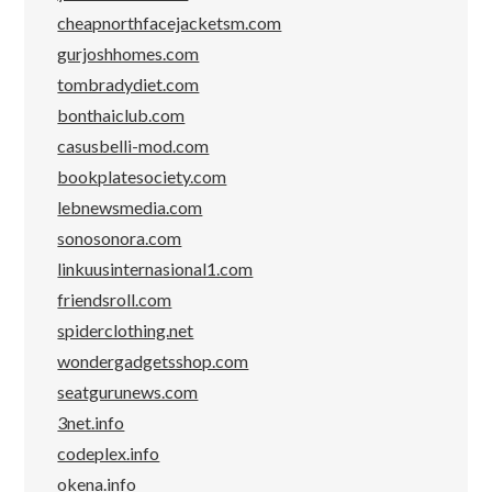
cheapnorthfacejacketsm.com
gurjoshhomes.com
tombradydiet.com
bonthaiclub.com
casusbelli-mod.com
bookplatesociety.com
lebnewsmedia.com
sonosonora.com
linkuusinternasional1.com
friendsroll.com
spiderclothing.net
wondergadgetsshop.com
seatgurunews.com
3net.info
codeplex.info
okena.info