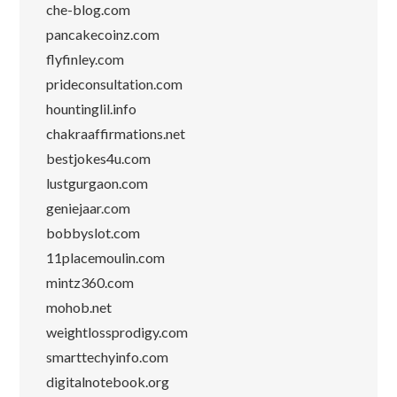
che-blog.com
pancakecoinz.com
flyfinley.com
prideconsultation.com
hountinglil.info
chakraaffirmations.net
bestjokes4u.com
lustgurgaon.com
geniejaar.com
bobbyslot.com
11placemoulin.com
mintz360.com
mohob.net
weightlossprodigy.com
smarttechyinfo.com
digitalnotebook.org