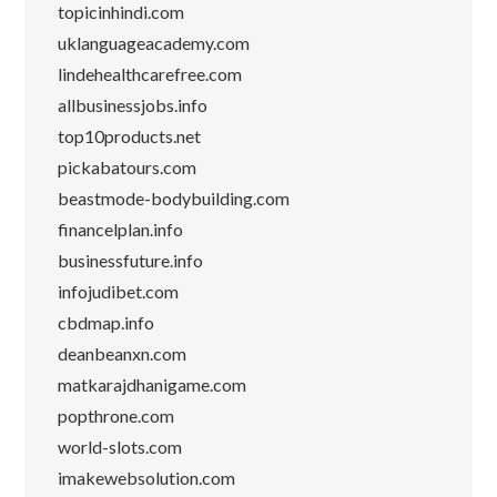
topicinhindi.com
uklanguageacademy.com
lindehealthcarefree.com
allbusinessjobs.info
top10products.net
pickabatours.com
beastmode-bodybuilding.com
financelplan.info
businessfuture.info
infojudibet.com
cbdmap.info
deanbeanxn.com
matkarajdhanigame.com
popthrone.com
world-slots.com
imakewebsolution.com