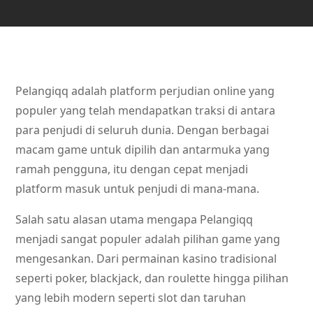
tinggi.
Pelangiqq adalah platform perjudian online yang
populer yang telah mendapatkan traksi di antara
para penjudi di seluruh dunia. Dengan berbagai
macam game untuk dipilih dan antarmuka yang
ramah pengguna, itu dengan cepat menjadi
platform masuk untuk penjudi di mana-mana.
Salah satu alasan utama mengapa Pelangiqq
menjadi sangat populer adalah pilihan game yang
mengesankan. Dari permainan kasino tradisional
seperti poker, blackjack, dan roulette hingga pilihan
yang lebih modern seperti slot dan taruhan