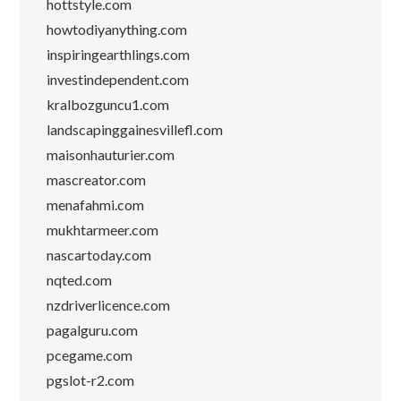
hottstyle.com
howtodiyanything.com
inspiringearthlings.com
investindependent.com
kralbozguncu1.com
landscapinggainesvillefl.com
maisonhauturier.com
mascreator.com
menafahmi.com
mukhtarmeer.com
nascartoday.com
nqted.com
nzdriverlicence.com
pagalguru.com
pcegame.com
pgslot-r2.com