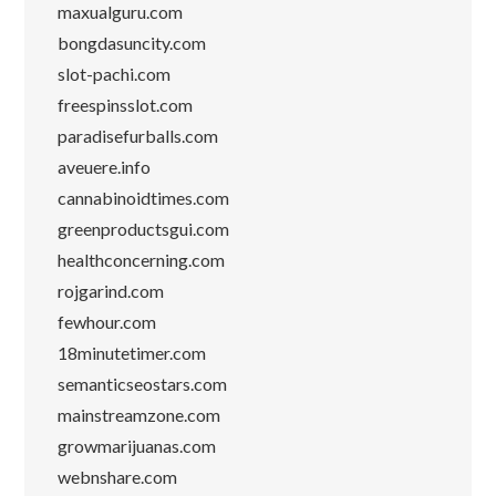
maxualguru.com
bongdasuncity.com
slot-pachi.com
freespinsslot.com
paradisefurballs.com
aveuere.info
cannabinoidtimes.com
greenproductsgui.com
healthconcerning.com
rojgarind.com
fewhour.com
18minutetimer.com
semanticseostars.com
mainstreamzone.com
growmarijuanas.com
webnshare.com