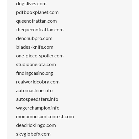
dogslives.com
pdfbookplanet.com
queenofrattan.com
thequeenofrattan.com
denohubpro.com
blades-knife.com
one-piece-spoiler.com
studiooneiota.com
findingcasino.org
realworldcobra.com
automachine.info
autospeedsters.info
wagerchampion.info
monomousumicontest.com
deadricklingo.com
skyglobefx.com