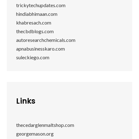
trickytechupdates.com
hindiabhimaan.com
khabresach.com
thecbdblogs.com
autoresearchchemicals.com
apnabusinesskaro.com
suleckiego.com
Links
thecedarglenmaltshop.com
georgemason.org