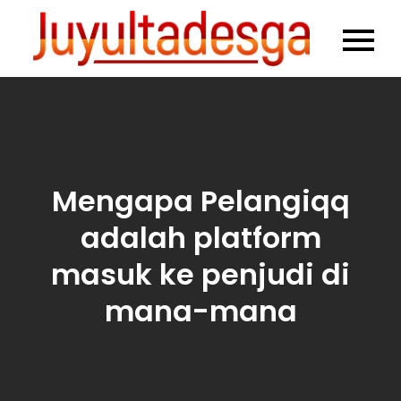
Skip
to
PKV
Temukan
content
banyak
Games
permainan
menarik di
Situs
situs poker
Poker
online
dengan
Online
PKV
Mengapa Pelangiqq
Games.
deng
Nikmati
Banya
berbagai
adalah platform
varian
Perma
poker
masuk ke penjudi di
dengan
Menar
fitur
mana-mana
unggulan
dan
peluang
menang
yang