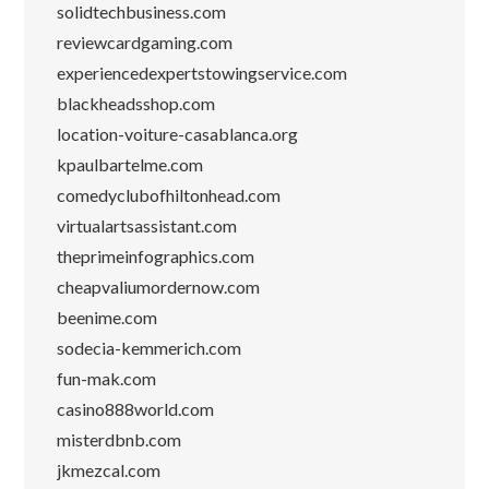
solidtechbusiness.com
reviewcardgaming.com
experiencedexpertstowingservice.com
blackheadsshop.com
location-voiture-casablanca.org
kpaulbartelme.com
comedyclubofhiltonhead.com
virtualartsassistant.com
theprimeinfographics.com
cheapvaliumordernow.com
beenime.com
sodecia-kemmerich.com
fun-mak.com
casino888world.com
misterdbnb.com
jkmezcal.com