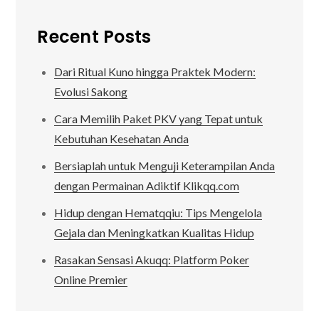
Recent Posts
Dari Ritual Kuno hingga Praktek Modern:
Evolusi Sakong
Cara Memilih Paket PKV yang Tepat untuk
Kebutuhan Kesehatan Anda
Bersiaplah untuk Menguji Keterampilan Anda
dengan Permainan Adiktif Klikqq.com
Hidup dengan Hematqqiu: Tips Mengelola
Gejala dan Meningkatkan Kualitas Hidup
Rasakan Sensasi Akuqq: Platform Poker
Online Premier