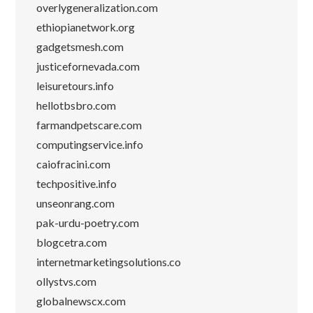
overlygeneralization.com
ethiopianetwork.org
gadgetsmesh.com
justicefornevada.com
leisuretours.info
hellotbsbro.com
farmandpetscare.com
computingservice.info
caiofracini.com
techpositive.info
unseonrang.com
pak-urdu-poetry.com
blogcetra.com
internetmarketingsolutions.co
ollystvs.com
globalnewscx.com