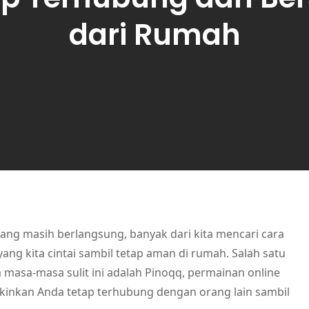
dari Rumah
ng masih berlangsung, banyak dari kita mencari cara
ng kita cintai sambil tetap aman di rumah. Salah satu
masa-masa sulit ini adalah Pinoqq, permainan online
inkan Anda tetap terhubung dengan orang lain sambil