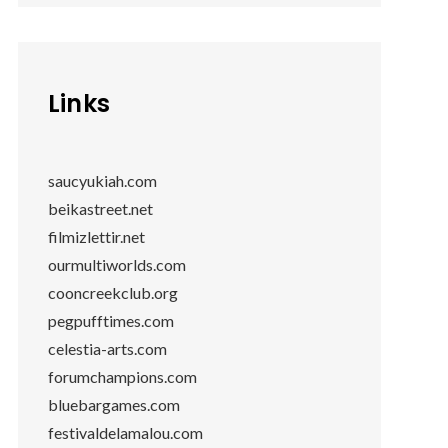
Links
saucyukiah.com
beikastreet.net
filmizlettir.net
ourmultiworlds.com
cooncreekclub.org
pegpufftimes.com
celestia-arts.com
forumchampions.com
bluebargames.com
festivaldelamalou.com