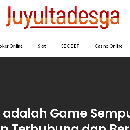
T
d
oker Online
Slot
SBOBET
Casino Online
 adalah Game Sempur
tap Terhubung dan B