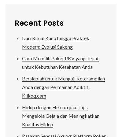
Recent Posts
Dari Ritual Kuno hingga Praktek
Modern: Evolusi Sakong
Cara Memilih Paket PKV yang Tepat
untuk Kebutuhan Kesehatan Anda
Bersiaplah untuk Menguji Keterampilan
Anda dengan Permainan Adiktif
Klikqq.com
Hidup dengan Hematqqiu: Tips
Mengelola Gejala dan Meningkatkan
Kualitas Hidup
Rasakan Sensasi Akuqq: Platform Poker