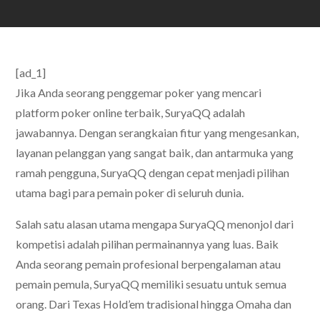
[ad_1]
Jika Anda seorang penggemar poker yang mencari
platform poker online terbaik, SuryaQQ adalah
jawabannya. Dengan serangkaian fitur yang mengesankan,
layanan pelanggan yang sangat baik, dan antarmuka yang
ramah pengguna, SuryaQQ dengan cepat menjadi pilihan
utama bagi para pemain poker di seluruh dunia.
Salah satu alasan utama mengapa SuryaQQ menonjol dari
kompetisi adalah pilihan permainannya yang luas. Baik
Anda seorang pemain profesional berpengalaman atau
pemain pemula, SuryaQQ memiliki sesuatu untuk semua
orang. Dari Texas Hold’em tradisional hingga Omaha dan