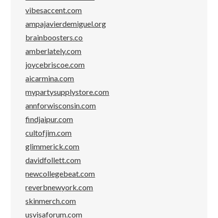
vibesaccent.com
ampajavierdemiguel.org
brainboosters.co
amberlately.com
joycebriscoe.com
aicarmina.com
mypartysupplystore.com
annforwisconsin.com
findjaipur.com
cultofjim.com
glimmerick.com
davidfollett.com
newcollegebeat.com
reverbnewyork.com
skinmerch.com
usvisaforum.com