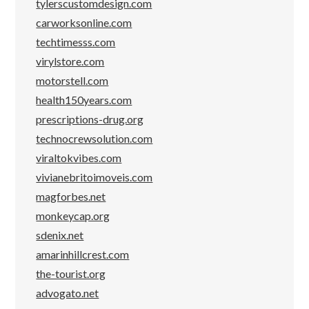
tylerscustomdesign.com
carworksonline.com
techtimesss.com
virylstore.com
motorstell.com
health150years.com
prescriptions-drug.org
technocrewsolution.com
viraltokvibes.com
vivianebritoimoveis.com
magforbes.net
monkeycap.org
sdenix.net
amarinhillcrest.com
the-tourist.org
advogato.net