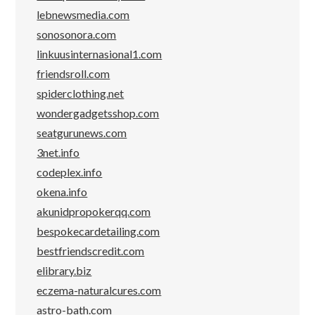
lebnewsmedia.com
sonosonora.com
linkuusinternasional1.com
friendsroll.com
spiderclothing.net
wondergadgetsshop.com
seatgurunews.com
3net.info
codeplex.info
okena.info
akunidpropokerqq.com
bespokecardetailing.com
bestfriendscredit.com
elibrary.biz
eczema-naturalcures.com
astro-bath.com