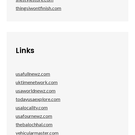
thingsiwontfinish.com
Links
usafullnewz.com
uktimenetwork.com
usaworldnewz.com
todayusaexplore.com
usalocality.com
usafournewz.com
thebalochhal.com
vehicularmaster.com