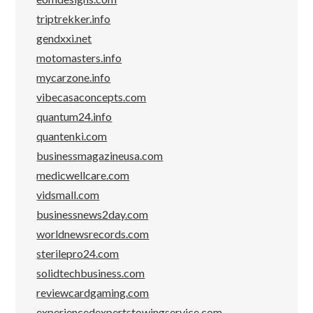
triptrekker.info
gendxxi.net
motomasters.info
mycarzone.info
vibecasaconcepts.com
quantum24.info
quantenki.com
businessmagazineusa.com
medicwellcare.com
vidsmall.com
businessnews2day.com
worldnewsrecords.com
sterilepro24.com
solidtechbusiness.com
reviewcardgaming.com
experiencedexpertstowingservice.com