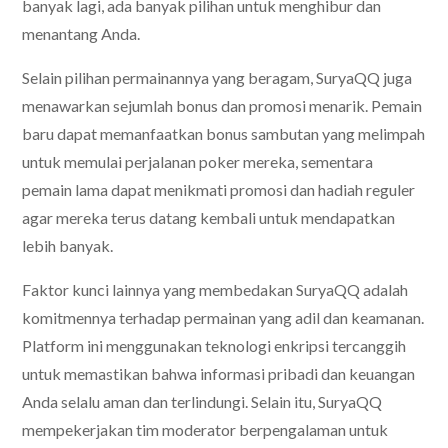
banyak lagi, ada banyak pilihan untuk menghibur dan
menantang Anda.
Selain pilihan permainannya yang beragam, SuryaQQ juga
menawarkan sejumlah bonus dan promosi menarik. Pemain
baru dapat memanfaatkan bonus sambutan yang melimpah
untuk memulai perjalanan poker mereka, sementara
pemain lama dapat menikmati promosi dan hadiah reguler
agar mereka terus datang kembali untuk mendapatkan
lebih banyak.
Faktor kunci lainnya yang membedakan SuryaQQ adalah
komitmennya terhadap permainan yang adil dan keamanan.
Platform ini menggunakan teknologi enkripsi tercanggih
untuk memastikan bahwa informasi pribadi dan keuangan
Anda selalu aman dan terlindungi. Selain itu, SuryaQQ
mempekerjakan tim moderator berpengalaman untuk