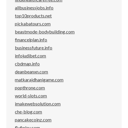
allbusinessjobs.info
top10products.net
pickabatours.com
beastmode-bodybuilding.com
financelplan.info
businessfuture.info
infojudibet.com
cbdmap.info
deanbeanxn.com
matkarajdhanigame.com
popthrone.com
world-slots.com
imakewebsolution.com
che-blog.com
pancakecoinz.com
flyfinley.com