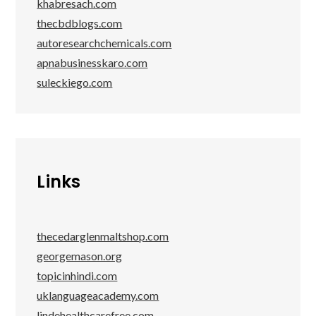
khabresach.com
thecbdblogs.com
autoresearchchemicals.com
apnabusinesskaro.com
suleckiego.com
Links
thecedarglenmaltshop.com
georgemason.org
topicinhindi.com
uklanguageacademy.com
lindehealthcarefree.com