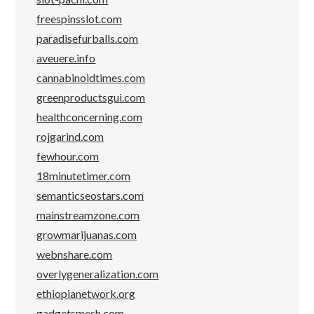
freespinsslot.com
paradisefurballs.com
aveuere.info
cannabinoidtimes.com
greenproductsgui.com
healthconcerning.com
rojgarind.com
fewhour.com
18minutetimer.com
semanticseostars.com
mainstreamzone.com
growmarijuanas.com
webnshare.com
overlygeneralization.com
ethiopianetwork.org
gadgetsmesh.com