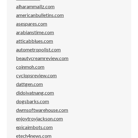
alharammallz.com
americanbulletins.com
asespares.com
arabianstime.com
atticabblues.com
autometropolist.com
beautycreamreview.com
coinmoh.com
cyclopsreview.com
dattgen.com
didoivatnang.com
dogsbarks.com
dwmsoftwarehouse.com
enjoytroyjackson.com
epicaimbots.com
etech4news.com