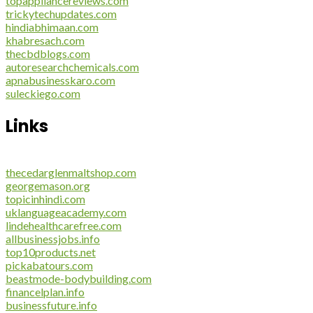
topappliancereviews.com
trickytechupdates.com
hindiabhimaan.com
khabresach.com
thecbdblogs.com
autoresearchchemicals.com
apnabusinesskaro.com
suleckiego.com
Links
thecedarglenmaltshop.com
georgemason.org
topicinhindi.com
uklanguageacademy.com
lindehealthcarefree.com
allbusinessjobs.info
top10products.net
pickabatours.com
beastmode-bodybuilding.com
financelplan.info
businessfuture.info