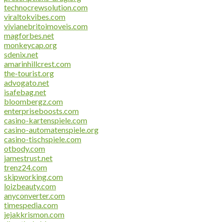
technocrewsolution.com
viraltokvibes.com
vivianebritoimoveis.com
magforbes.net
monkeycap.org
sdenix.net
amarinhillcrest.com
the-tourist.org
advogato.net
isafebag.net
bloombergz.com
enterpriseboosts.com
casino-kartenspiele.com
casino-automatenspiele.org
casino-tischspiele.com
otbody.com
jamestrust.net
trenz24.com
skipworking.com
loizbeauty.com
anyconverter.com
timespedia.com
jejakkrismon.com