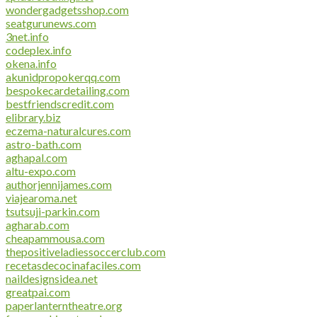
wondergadgetsshop.com
seatgurunews.com
3net.info
codeplex.info
okena.info
akunidpropokerqq.com
bespokecardetailing.com
bestfriendscredit.com
elibrary.biz
eczema-naturalcures.com
astro-bath.com
aghapal.com
altu-expo.com
authorjennijames.com
viajearoma.net
tsutsuji-parkin.com
agharab.com
cheapammousa.com
thepositiveladiessoccerclub.com
recetasdecocinafaciles.com
naildesignsidea.net
greatpai.com
paperlanterntheatre.org