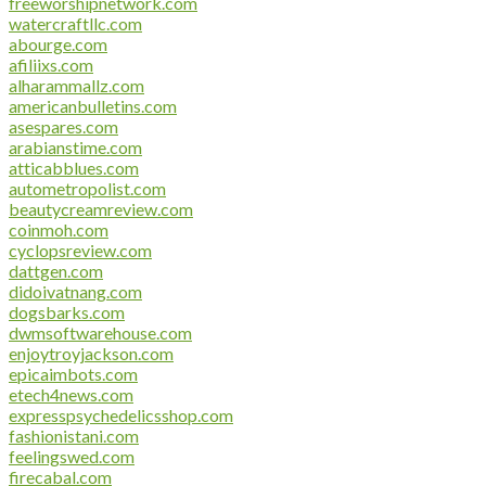
freeworshipnetwork.com
watercraftllc.com
abourge.com
afiliixs.com
alharammallz.com
americanbulletins.com
asespares.com
arabianstime.com
atticabblues.com
autometropolist.com
beautycreamreview.com
coinmoh.com
cyclopsreview.com
dattgen.com
didoivatnang.com
dogsbarks.com
dwmsoftwarehouse.com
enjoytroyjackson.com
epicaimbots.com
etech4news.com
expresspsychedelicsshop.com
fashionistani.com
feelingswed.com
firecabal.com