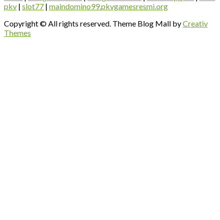
pkv
|
slot77
|
maindomino99.pkvgamesresmi.org
Copyright © All rights reserved. Theme Blog Mall by
Creativ
Themes