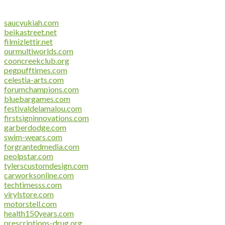
saucyukiah.com
beikastreet.net
filmizlettir.net
ourmultiworlds.com
cooncreekclub.org
pegpufftimes.com
celestia-arts.com
forumchampions.com
bluebargames.com
festivaldelamalou.com
firstsigninnovations.com
garberdodge.com
swim-wears.com
forgrantedmedia.com
peolpstar.com
tylerscustomdesign.com
carworksonline.com
techtimesss.com
virylstore.com
motorstell.com
health150years.com
prescriptions-drug.org