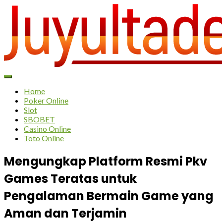
Skip
to
content
Temukan banyak permainan menarik di situs poker online
PKV Games: Situs Poker
dengan PKV Games. Nikmati berbagai varian poker dengan fitur
Home
unggulan dan peluang menang yang tinggi.
Poker Online
Online dengan Banyak
Slot
SBOBET
Casino Online
Permainan Menarik
Toto Online
Mengungkap Platform Resmi Pkv
Games Teratas untuk
Pengalaman Bermain Game yang
Aman dan Terjamin