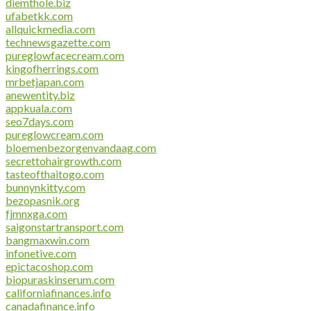
diemthole.biz
ufabetkk.com
allquickmedia.com
technewsgazette.com
pureglowfacecream.com
kingofherrings.com
mrbetjapan.com
anewentity.biz
appkuala.com
seo7days.com
pureglowcream.com
bloemenbezorgenvandaag.com
secrettohairgrowth.com
tasteofthaitogo.com
bunnynkitty.com
bezopasnik.org
fjmnxga.com
saigonstartransport.com
bangmaxwin.com
infonetive.com
epictacoshop.com
biopuraskinserum.com
californiafinances.info
canadafinance.info