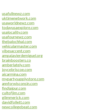
usafullnewz.com
uktimenetwork.com
usaworldnewz.com
todayusaexplore.com
usalocality.com
usafournewz.com
thebalochhal.com
vehicularmaster.com
vibesaccent.com
ampajavierdemiguel.org
brainboosters.co
amberlately.com
joycebriscoe.com
aicarmina.com
mypartysupplystore.com
annforwisconsin.com
findjaipur.com
cultofjim.com
glimmerick.com
davidfollett.com
newcollegebeat.com