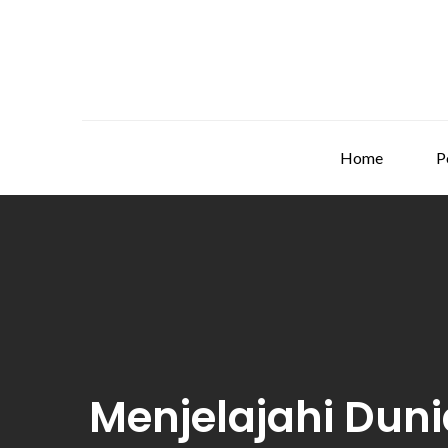
Skip
to
content
Home
P
Menjelajahi Dun