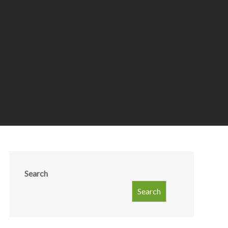
Search
Search