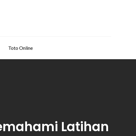
PKV Games: Situs Poker Online
emukan banyak permainan menarik di situs poker online
engan PKV Games. Nikmati berbagai varian poker dengan
dengan Banyak Permainan
fitur unggulan dan peluang menang yang tinggi.
Menarik
Toto Online
Memahami Latihan