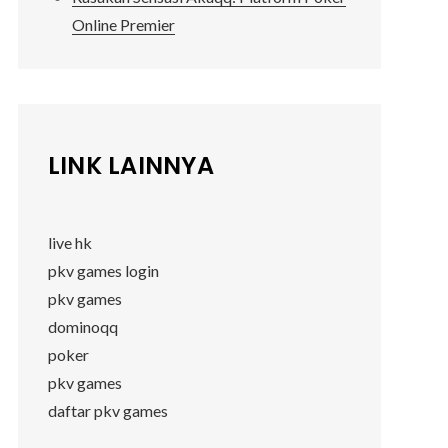
Online Premier
LINK LAINNYA
live hk
pkv games login
pkv games
dominoqq
poker
pkv games
daftar pkv games