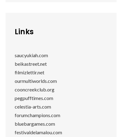
Links
saucyukiah.com
beikastreet.net
filmizlettir.net
ourmultiworlds.com
cooncreekclub.org
pegpufftimes.com
celestia-arts.com
forumchampions.com
bluebargames.com
festivaldelamalou.com