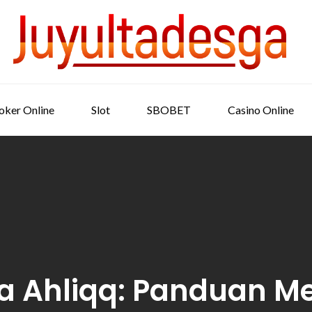
T
d
oker Online
Slot
SBOBET
Casino Online
ia Ahliqq: Panduan 