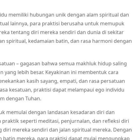
vidu memiliki hubungan unik dengan alam spiritual dan
ritual lainnya, para praktisi berusaha untuk memupuk
tentang diri mereka sendiri dan dunia di sekitar
n spiritual, kedamaian batin, dan rasa harmoni dengan
kesatuan – gagasan bahwa semua makhluk hidup saling
 yang lebih besar. Keyakinan ini membentuk cara
menekankan kasih sayang, empati, dan rasa persatuan
a kesatuan, praktisi dapat melampaui ego individu
am dengan Tuhan.
tuk memulai dengan landasan kesadaran diri dan
 praktik seperti meditasi, penjurnalan, dan refleksi diri
ri mereka sendiri dan jalan spiritual mereka. Dengan
an batin mereka, para praktisi dapat mulai mengungkap