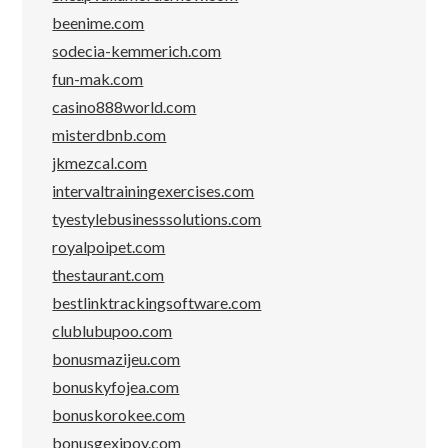
beenime.com
sodecia-kemmerich.com
fun-mak.com
casino888world.com
misterdbnb.com
jkmezcal.com
intervaltrainingexercises.com
tyestylebusinesssolutions.com
royalpoipet.com
thestaurant.com
bestlinktrackingsoftware.com
clublubupoo.com
bonusmazijeu.com
bonuskyfojea.com
bonuskorokee.com
bonusgexipoy.com