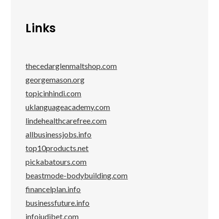
Links
thecedarglenmaltshop.com
georgemason.org
topicinhindi.com
uklanguageacademy.com
lindehealthcarefree.com
allbusinessjobs.info
top10products.net
pickabatours.com
beastmode-bodybuilding.com
financelplan.info
businessfuture.info
infojudibet.com