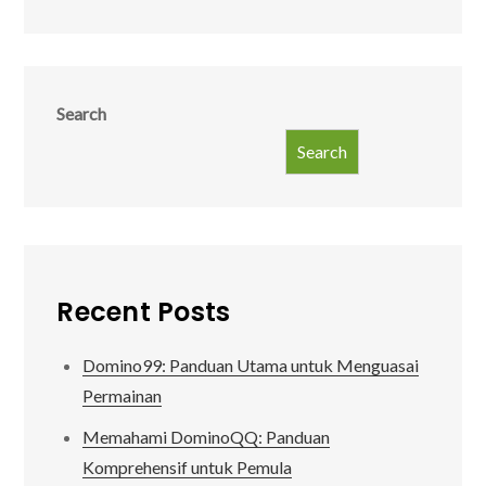
Search
Search
Recent Posts
Domino99: Panduan Utama untuk Menguasai
Permainan
Memahami DominoQQ: Panduan
Komprehensif untuk Pemula