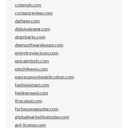
coinmoh.com
cyclopsreview.com
dattgen.com
didoivatnang.com
dogsbarks.com
dwmsoftwarehouse.com
enjoytroyjackson.com
epicaimbots.com
etech4news.com
expresspsychedelicsshop.com
fashionistani.com
feelingswed.com
firecabal.com
forbessmagazine.com
globalmarketlivetoday.com
gpl-license.com