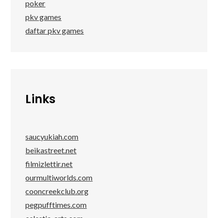
poker
pkv games
daftar pkv games
Links
saucyukiah.com
beikastreet.net
filmizlettir.net
ourmultiworlds.com
cooncreekclub.org
pegpufftimes.com