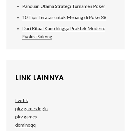
Panduan Utama Strategi Turnamen Poker
10 Tips Teratas untuk Menang di Poker88
Dari Ritual Kuno hingga Praktek Modern:
Evolusi Sakong
LINK LAINNYA
live hk
pkv games login
pkv games
dominoqq