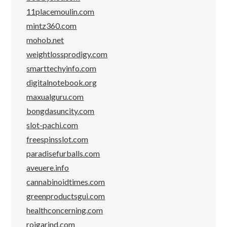
11placemoulin.com
mintz360.com
mohob.net
weightlossprodigy.com
smarttechyinfo.com
digitalnotebook.org
maxualguru.com
bongdasuncity.com
slot-pachi.com
freespinsslot.com
paradisefurballs.com
aveuere.info
cannabinoidtimes.com
greenproductsgui.com
healthconcerning.com
rojgarind.com