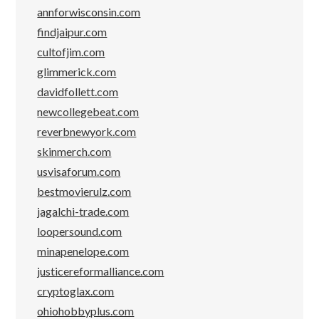
annforwisconsin.com
findjaipur.com
cultofjim.com
glimmerick.com
davidfollett.com
newcollegebeat.com
reverbnewyork.com
skinmerch.com
usvisaforum.com
bestmovierulz.com
jagalchi-trade.com
loopersound.com
minapenelope.com
justicereformalliance.com
cryptoglax.com
ohiohobbyplus.com