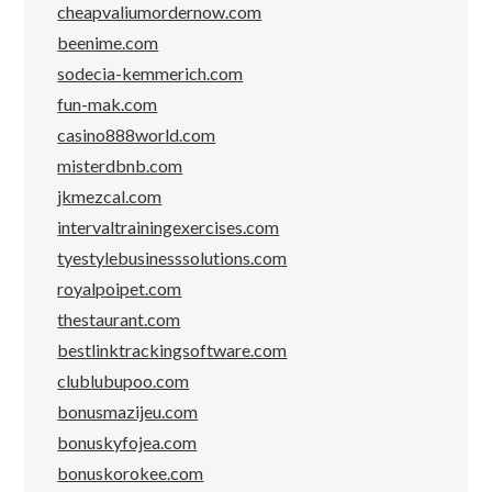
cheapvaliumordernow.com
beenime.com
sodecia-kemmerich.com
fun-mak.com
casino888world.com
misterdbnb.com
jkmezcal.com
intervaltrainingexercises.com
tyestylebusinesssolutions.com
royalpoipet.com
thestaurant.com
bestlinktrackingsoftware.com
clublubupoo.com
bonusmazijeu.com
bonuskyfojea.com
bonuskorokee.com