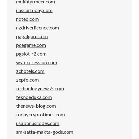
mukhtarmeer.com
nascartoday.com
nqted.com
nzdriverlicence.com
pagalguru.com
pcegame.com
pgslot-r2.com
ws-expression.com
zchotels.com
zepfo.com
technologynews5.com
teknoeduka.com
thenews-blog.com
todaycryptotimes.com
usabonuscodes.com
sm-satta-makta-gods.com