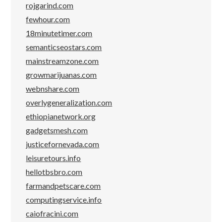
rojgarind.com
fewhour.com
18minutetimer.com
semanticseostars.com
mainstreamzone.com
growmarijuanas.com
webnshare.com
overlygeneralization.com
ethiopianetwork.org
gadgetsmesh.com
justicefornevada.com
leisuretours.info
hellotbsbro.com
farmandpetscare.com
computingservice.info
caiofracini.com