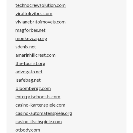
technocrewsolution.com
viraltokvibes.com
vivianebritoimoveis.com
magforbes.net
monkeycap.org
sdenix.net
amarinhillcrest.com
the-tourist.org
advogato.net
isafebag.net
bloombergz.com
enterpriseboosts.com
casino-kartenspiele.com
casino-automatenspiele.org
casino-tischspiele.com
otbody.com