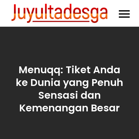
Skip
to
PKV
Temukan
content
banyak
Games
permainan
menarik di
Situs
situs poker
Poker
online
dengan PKV
Online
Games.
Menuqq: Tiket Anda
Nikmati
deng
berbagai
Banya
ke Dunia yang Penuh
varian
poker
Perma
dengan fitur
Sensasi dan
unggulan
Menar
dan peluang
Kemenangan Besar
menang
yang tinggi.