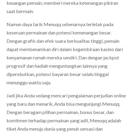
keuangan pemain, memberi mereka ketenangan pikiran
saat bermain.
Namun daya tarik Menuqq sebenarnya terletak pada
keseruan permainan dan potensi kemenangan besar.
Dengan grafik dan efek suara berkualitas tinggi, pemain
dapat membenamkan diri dalam kegembiraan kasino dari
kenyamanan rumah mereka sendiri. Dan dengan jackpot
progresif dan hadiah menguntungkan lainnya yang
diperebutkan, potensi bayaran besar selalu tinggal
menunggu waktu saja.
Jadi jika Anda sedang mencari pengalaman perjudian online
yang baru dan menarik, Anda bisa mengunjungi Menuqq.
Dengan beragam pilihan permainan, bonus besar, dan
komitmen terhadap permainan yang adil, Menuqq adalah
tiket Anda menuju dunia yang penuh sensasi dan