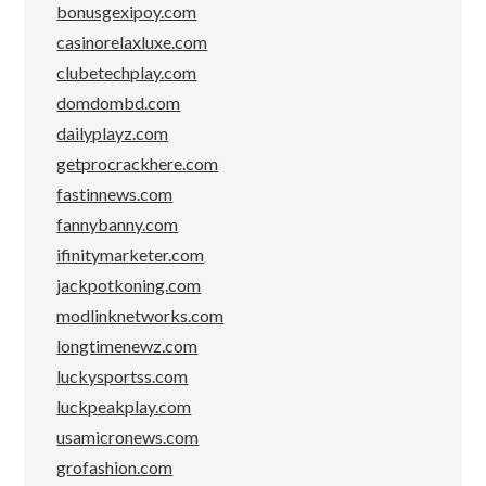
bonusgexipoy.com
casinorelaxluxe.com
clubetechplay.com
domdombd.com
dailyplayz.com
getprocrackhere.com
fastinnews.com
fannybanny.com
ifinitymarketer.com
jackpotkoning.com
modlinknetworks.com
longtimenewz.com
luckysportss.com
luckpeakplay.com
usamicronews.com
grofashion.com