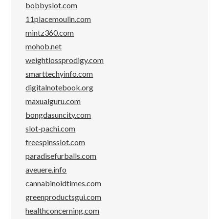
bobbyslot.com
11placemoulin.com
mintz360.com
mohob.net
weightlossprodigy.com
smarttechyinfo.com
digitalnotebook.org
maxualguru.com
bongdasuncity.com
slot-pachi.com
freespinsslot.com
paradisefurballs.com
aveuere.info
cannabinoidtimes.com
greenproductsgui.com
healthconcerning.com