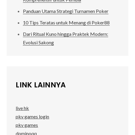
Panduan Utama Strategi Turnamen Poker
10 Tips Teratas untuk Menang di Poker88
Dari Ritual Kuno hingga Praktek Modern:
Evolusi Sakong
LINK LAINNYA
live hk
pkv games login
pkv games
dominoqq