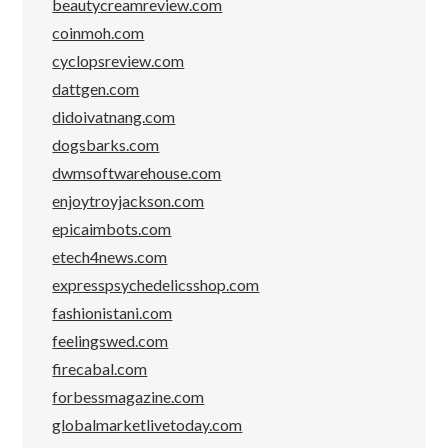
beautycreamreview.com
coinmoh.com
cyclopsreview.com
dattgen.com
didoivatnang.com
dogsbarks.com
dwmsoftwarehouse.com
enjoytroyjackson.com
epicaimbots.com
etech4news.com
expresspsychedelicsshop.com
fashionistani.com
feelingswed.com
firecabal.com
forbessmagazine.com
globalmarketlivetoday.com