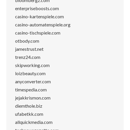
bloombergz.com
enterpriseboosts.com
casino-kartenspiele.com
casino-automatenspiele.org
casino-tischspiele.com
otbody.com
jamestrust.net
trenz24.com
skipworking.com
loizbeauty.com
anyconverter.com
timespedia.com
jejakkrismon.com
diemthole.biz
ufabetkk.com
allquickmedia.com