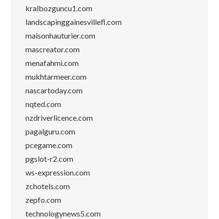
kralbozguncu1.com
landscapinggainesvillefl.com
maisonhauturier.com
mascreator.com
menafahmi.com
mukhtarmeer.com
nascartoday.com
nqted.com
nzdriverlicence.com
pagalguru.com
pcegame.com
pgslot-r2.com
ws-expression.com
zchotels.com
zepfo.com
technologynews5.com