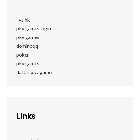
live hk
pkv games login
pkv games
dominoqq
poker
pkv games
daftar pkv games
Links