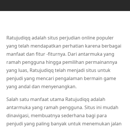
tinggi.
Ratujudiqq adalah situs perjudian online populer
yang telah mendapatkan perhatian karena berbagai
manfaat dan fitur -fiturnya. Dari antarmuka yang
ramah pengguna hingga pemilihan permainannya
yang luas, Ratujudiqq telah menjadi situs untuk
penjudi yang mencari pengalaman bermain game
yang andal dan menyenangkan.
Salah satu manfaat utama Ratujudiqq adalah
antarmuka yang ramah pengguna. Situs ini mudah
dinavigasi, membuatnya sederhana bagi para
penjudi yang paling banyak untuk menemukan jalan