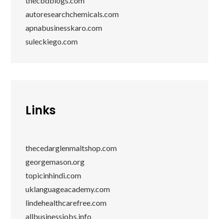
thecbdblogs.com
autoresearchchemicals.com
apnabusinesskaro.com
suleckiego.com
Links
thecedarglenmaltshop.com
georgemason.org
topicinhindi.com
uklanguageacademy.com
lindehealthcarefree.com
allbusinessjobs.info