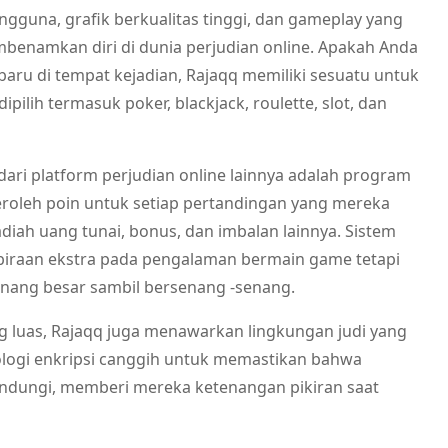
guna, grafik berkualitas tinggi, dan gameplay yang
namkan diri di dunia perjudian online. Apakah Anda
ru di tempat kejadian, Rajaqq memiliki sesuatu untuk
lih termasuk poker, blackjack, roulette, slot, dan
ari platform perjudian online lainnya adalah program
roleh poin untuk setiap pertandingan yang mereka
iah uang tunai, bonus, dan imbalan lainnya. Sistem
mbiraan ekstra pada pengalaman bermain game tetapi
ang besar sambil bersenang -senang.
g luas, Rajaqq juga menawarkan lingkungan judi yang
logi enkripsi canggih untuk memastikan bahwa
lindungi, memberi mereka ketenangan pikiran saat