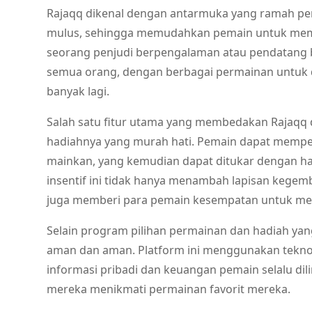
Rajaqq dikenal dengan antarmuka yang ramah peng
mulus, sehingga memudahkan pemain untuk membe
seorang penjudi berpengalaman atau pendatang ba
semua orang, dengan berbagai permainan untuk dipi
banyak lagi.
Salah satu fitur utama yang membedakan Rajaqq d
hadiahnya yang murah hati. Pemain dapat mempe
mainkan, yang kemudian dapat ditukar dengan had
insentif ini tidak hanya menambah lapisan kege
juga memberi para pemain kesempatan untuk men
Selain program pilihan permainan dan hadiah yan
aman dan aman. Platform ini menggunakan tekno
informasi pribadi dan keuangan pemain selalu di
mereka menikmati permainan favorit mereka.