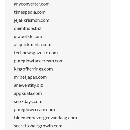
anyconverter.com
timespedia.com
jejakkrismon.com
diemthole.biz
ufabetkk.com
allquickmedia.com
technewsgazette.com
pureglowfacecream.com
kingofherrings.com
mrbetjapan.com
anewentity.biz
appkuala.com
seo7days.com
pureglowcream.com
bloemenbezorgenvandaag.com
secrettohairgrowth.com