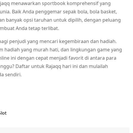
 Rajaqq menawarkan sportbook komprehensif yang
unia. Baik Anda penggemar sepak bola, bola basket,
an banyak opsi taruhan untuk dipilih, dengan peluang
buat Anda tetap terlibat.
bagi penjudi yang mencari kegembiraan dan hadiah.
m hadiah yang murah hati, dan lingkungan game yang
ine ini dengan cepat menjadi favorit di antara para
ggu? Daftar untuk Rajaqq hari ini dan mulailah
a sendiri.
Slot