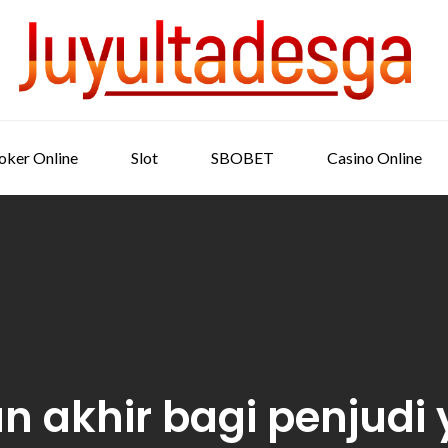
T
d
oker Online
Slot
SBOBET
Casino Online
an akhir bagi penjudi