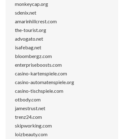
monkeycap.org
sdenix.net
amarinhillcrest.com
the-tourist.org
advogato.net
isafebag.net
bloombergz.com
enterpriseboosts.com
casino-kartenspiele.com
casino-automatenspiele.org
casino-tischspiele.com
otbody.com
jamestrust.net
trenz24.com
skipworking.com
loizbeauty.com