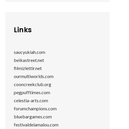
Links
saucyukiah.com
beikastreet.net
filmizlettir.net
ourmultiworlds.com
cooncreekclub.org
pegpufftimes.com
celestia-arts.com
forumchampions.com
bluebargames.com
festivaldelamalou.com