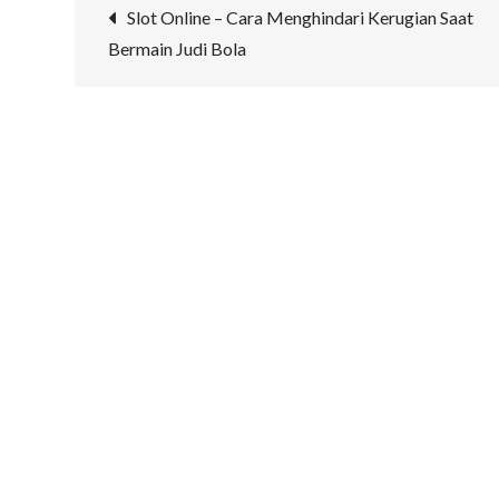
Post
Slot Online – Cara Menghindari Kerugian Saat
Bermain Judi Bola
navigation