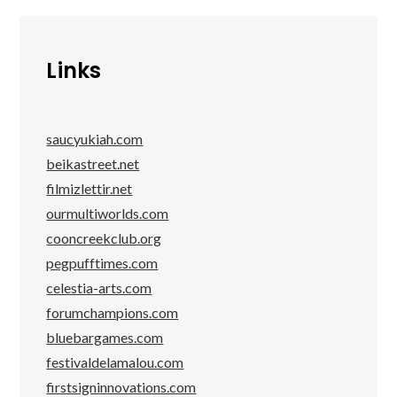
Links
saucyukiah.com
beikastreet.net
filmizlettir.net
ourmultiworlds.com
cooncreekclub.org
pegpufftimes.com
celestia-arts.com
forumchampions.com
bluebargames.com
festivaldelamalou.com
firstsigninnovations.com