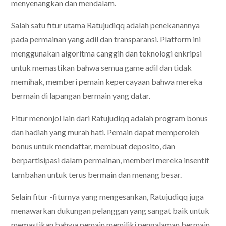
menyenangkan dan mendalam.
Salah satu fitur utama Ratujudiqq adalah penekanannya
pada permainan yang adil dan transparansi. Platform ini
menggunakan algoritma canggih dan teknologi enkripsi
untuk memastikan bahwa semua game adil dan tidak
memihak, memberi pemain kepercayaan bahwa mereka
bermain di lapangan bermain yang datar.
Fitur menonjol lain dari Ratujudiqq adalah program bonus
dan hadiah yang murah hati. Pemain dapat memperoleh
bonus untuk mendaftar, membuat deposito, dan
berpartisipasi dalam permainan, memberi mereka insentif
tambahan untuk terus bermain dan menang besar.
Selain fitur -fiturnya yang mengesankan, Ratujudiqq juga
menawarkan dukungan pelanggan yang sangat baik untuk
memastikan bahwa pemain memiliki pengalaman bermain