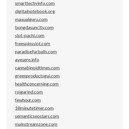
smarttechyinfo.com
digitalnotebook.org
maxualguru.com
bongdasuncity.com
slot-pachi.com
freespinsslot.com
paradisefurballs.com
aveuere.info
cannabinoidtimes.com
greenproductsgui.com
healthconcerning.com
rojgarind.com
fewhour.com
18minutetimer.com
semanticseostars.com
mainstreamzone.com