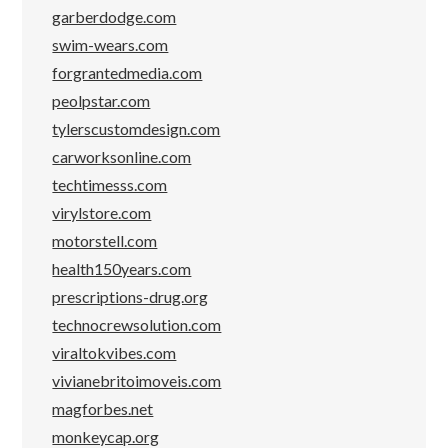
garberdodge.com
swim-wears.com
forgrantedmedia.com
peolpstar.com
tylerscustomdesign.com
carworksonline.com
techtimesss.com
virylstore.com
motorstell.com
health150years.com
prescriptions-drug.org
technocrewsolution.com
viraltokvibes.com
vivianebritoimoveis.com
magforbes.net
monkeycap.org