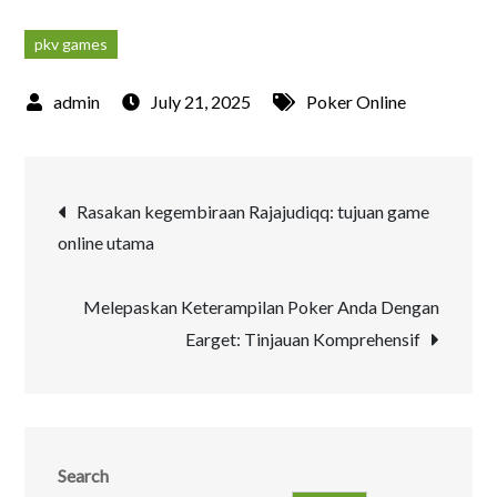
pkv games
July 21, 2025
Poker Online
Post
Rasakan kegembiraan Rajajudiqq: tujuan game
online utama
navigation
Melepaskan Keterampilan Poker Anda Dengan
Earget: Tinjauan Komprehensif
Search