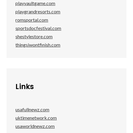
playvaultgame.com
playgrandresorts.com
romsportal.com
sportsdocfestival.com
shestylestore.com
thingsiwontfinish.com
Links
usafullnewz.com
uktimenetwork.com
usaworldnewz.com