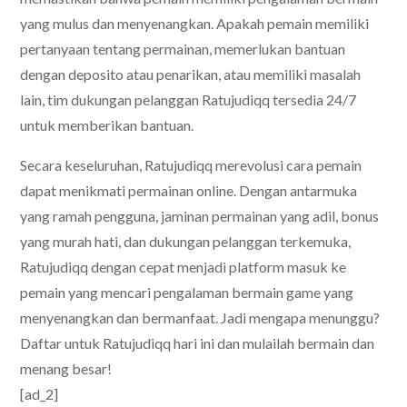
yang mulus dan menyenangkan. Apakah pemain memiliki
pertanyaan tentang permainan, memerlukan bantuan
dengan deposito atau penarikan, atau memiliki masalah
lain, tim dukungan pelanggan Ratujudiqq tersedia 24/7
untuk memberikan bantuan.
Secara keseluruhan, Ratujudiqq merevolusi cara pemain
dapat menikmati permainan online. Dengan antarmuka
yang ramah pengguna, jaminan permainan yang adil, bonus
yang murah hati, dan dukungan pelanggan terkemuka,
Ratujudiqq dengan cepat menjadi platform masuk ke
pemain yang mencari pengalaman bermain game yang
menyenangkan dan bermanfaat. Jadi mengapa menunggu?
Daftar untuk Ratujudiqq hari ini dan mulailah bermain dan
menang besar!
[ad_2]