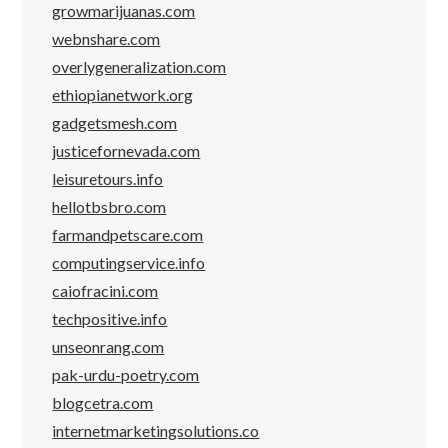
growmarijuanas.com
webnshare.com
overlygeneralization.com
ethiopianetwork.org
gadgetsmesh.com
justicefornevada.com
leisuretours.info
hellotbsbro.com
farmandpetscare.com
computingservice.info
caiofracini.com
techpositive.info
unseonrang.com
pak-urdu-poetry.com
blogcetra.com
internetmarketingsolutions.co