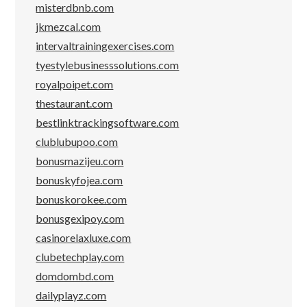
misterdbnb.com
jkmezcal.com
intervaltrainingexercises.com
tyestylebusinesssolutions.com
royalpoipet.com
thestaurant.com
bestlinktrackingsoftware.com
clublubupoo.com
bonusmazijeu.com
bonuskyfojea.com
bonuskorokee.com
bonusgexipoy.com
casinorelaxluxe.com
clubetechplay.com
domdombd.com
dailyplayz.com