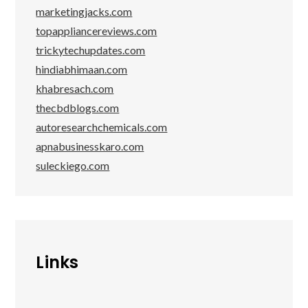
marketingjacks.com
topappliancereviews.com
trickytechupdates.com
hindiabhimaan.com
khabresach.com
thecbdblogs.com
autoresearchchemicals.com
apnabusinesskaro.com
suleckiego.com
Links