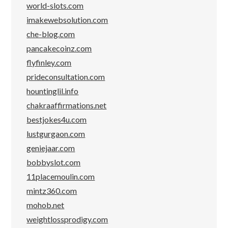
world-slots.com
imakewebsolution.com
che-blog.com
pancakecoinz.com
flyfinley.com
prideconsultation.com
hountinglil.info
chakraaffirmations.net
bestjokes4u.com
lustgurgaon.com
geniejaar.com
bobbyslot.com
11placemoulin.com
mintz360.com
mohob.net
weightlossprodigy.com