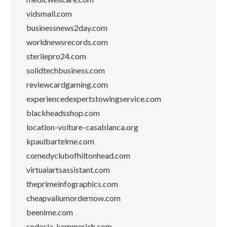
vidsmall.com
businessnews2day.com
worldnewsrecords.com
sterilepro24.com
solidtechbusiness.com
reviewcardgaming.com
experiencedexpertstowingservice.com
blackheadsshop.com
location-voiture-casablanca.org
kpaulbartelme.com
comedyclubofhiltonhead.com
virtualartsassistant.com
theprimeinfographics.com
cheapvaliumordernow.com
beenime.com
sodecia-kemmerich.com