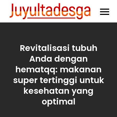
Skip
to
PKV
Temukan
content
banyak
Games
permainan
menarik di
Situs
situs poker
Poker
online
Revitalisasi tubuh
dengan
Online
PKV
Anda dengan
Games.
deng
Nikmati
Banya
berbagai
hematqq: makanan
varian
Perma
poker
super tertinggi untuk
dengan
Menar
fitur
kesehatan yang
unggulan
dan
optimal
peluang
menang
yang