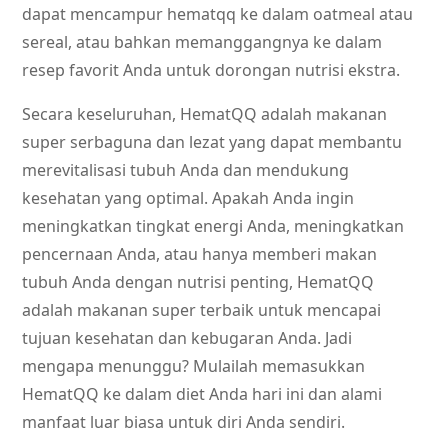
dapat mencampur hematqq ke dalam oatmeal atau
sereal, atau bahkan memanggangnya ke dalam
resep favorit Anda untuk dorongan nutrisi ekstra.
Secara keseluruhan, HematQQ adalah makanan
super serbaguna dan lezat yang dapat membantu
merevitalisasi tubuh Anda dan mendukung
kesehatan yang optimal. Apakah Anda ingin
meningkatkan tingkat energi Anda, meningkatkan
pencernaan Anda, atau hanya memberi makan
tubuh Anda dengan nutrisi penting, HematQQ
adalah makanan super terbaik untuk mencapai
tujuan kesehatan dan kebugaran Anda. Jadi
mengapa menunggu? Mulailah memasukkan
HematQQ ke dalam diet Anda hari ini dan alami
manfaat luar biasa untuk diri Anda sendiri.