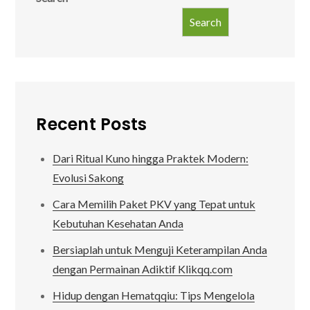
Search
Recent Posts
Dari Ritual Kuno hingga Praktek Modern:
Evolusi Sakong
Cara Memilih Paket PKV yang Tepat untuk
Kebutuhan Kesehatan Anda
Bersiaplah untuk Menguji Keterampilan Anda
dengan Permainan Adiktif Klikqq.com
Hidup dengan Hematqqiu: Tips Mengelola