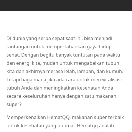
tinggi.
Di dunia yang serba cepat saat ini, bisa menjadi
tantangan untuk mempertahankan gaya hidup
sehat. Dengan begitu banyak tuntutan pada waktu
dan energi kita, mudah untuk mengabaikan tubuh
kita dan akhirnya merasa lelah, lamban, dan kumuh.
Tetapi bagaimana jika ada cara untuk merevitalisasi
tubuh Anda dan meningkatkan kesehatan Anda
secara keseluruhan hanya dengan satu makanan
super?
Memperkenalkan HematQQ, makanan super terbaik
untuk kesehatan yang optimal. Hematqq adalah