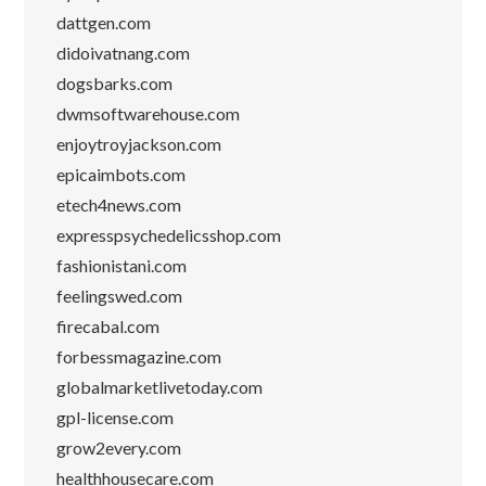
dattgen.com
didoivatnang.com
dogsbarks.com
dwmsoftwarehouse.com
enjoytroyjackson.com
epicaimbots.com
etech4news.com
expresspsychedelicsshop.com
fashionistani.com
feelingswed.com
firecabal.com
forbessmagazine.com
globalmarketlivetoday.com
gpl-license.com
grow2every.com
healthhousecare.com