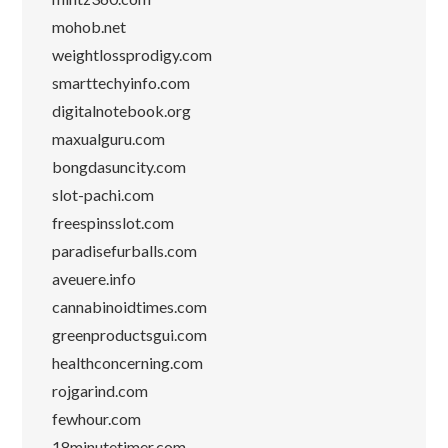
mohob.net
weightlossprodigy.com
smarttechyinfo.com
digitalnotebook.org
maxualguru.com
bongdasuncity.com
slot-pachi.com
freespinsslot.com
paradisefurballs.com
aveuere.info
cannabinoidtimes.com
greenproductsgui.com
healthconcerning.com
rojgarind.com
fewhour.com
18minutetimer.com