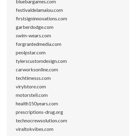
bluebargames.com
festivaldelamalou.com
firstsigninnovations.com
garberdodge.com
swim-wears.com
forgrantedmedia.com
peolpstar.com
tylerscustomdesign.com
carworksonline.com
techtimesss.com
virylstore.com
motorstell.com
health150years.com
prescriptions-drug.org
technocrewsolution.com
viraltokvibes.com