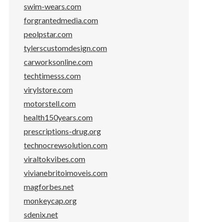
swim-wears.com
forgrantedmedia.com
peolpstar.com
tylerscustomdesign.com
carworksonline.com
techtimesss.com
virylstore.com
motorstell.com
health150years.com
prescriptions-drug.org
technocrewsolution.com
viraltokvibes.com
vivianebritoimoveis.com
magforbes.net
monkeycap.org
sdenix.net