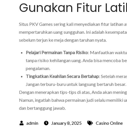
Gunakan Fitur La
Situs PKV Games sering kali menyediakan fitur latihan
mempertaruhkan uang sungguhan. Ini adalah kesempatan
sebelum terjun ke meja dengan taruhan nyata.
Pelajari Permainan Tanpa Risiko
: Manfaatkan waktu
tanpa risiko kehilangan uang. Anda bisa mencoba b
pengalaman.
Tingkatkan Keahlian Secara Bertahap
: Setelah mera
Jangan terburu-buru untuk langsung bertaruh besar.
Dengan menerapkan tips-tips di atas, Anda akan mening
Namun, ingatlah bahwa permainan judi selalu memiliki u
dan bertanggung jawab.
January 8, 2025
Casino Online