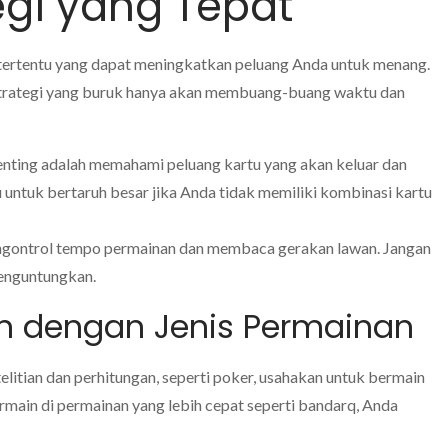
egi yang Tepat
 tertentu yang dapat meningkatkan peluang Anda untuk menang.
a strategi yang buruk hanya akan membuang-buang waktu dan
 penting adalah memahami peluang kartu yang akan keluar dan
 untuk bertaruh besar jika Anda tidak memiliki kombinasi kartu
engontrol tempo permainan dan membaca gerakan lawan. Jangan
menguntungkan.
n dengan Jenis Permainan
itian dan perhitungan, seperti poker, usahakan untuk bermain
bermain di permainan yang lebih cepat seperti bandarq, Anda