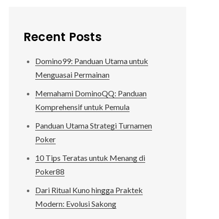
Recent Posts
Domino99: Panduan Utama untuk
Menguasai Permainan
Memahami DominoQQ: Panduan
Komprehensif untuk Pemula
Panduan Utama Strategi Turnamen
Poker
10 Tips Teratas untuk Menang di
Poker88
Dari Ritual Kuno hingga Praktek
Modern: Evolusi Sakong