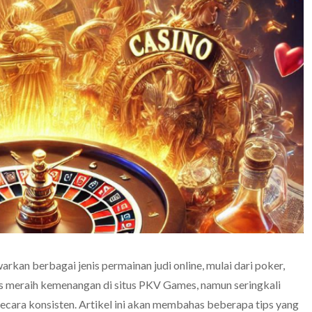
an berbagai jenis permainan judi online, mulai dari poker,
us meraih kemenangan di situs PKV Games, namun seringkali
cara konsisten. Artikel ini akan membahas beberapa tips yang