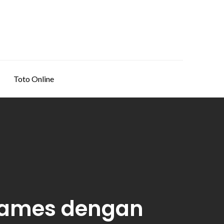
PKV Games: Situs Poker Online
emukan banyak permainan menarik di situs poker online dengan
V Games. Nikmati berbagai varian poker dengan fitur unggulan
dengan Banyak Permainan
dan peluang menang yang tinggi.
Menarik
Toto Online
 Games dengan