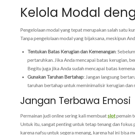
Kelola Modal deng
Pengelolaan modal yang tepat merupakan salah satu ku
Tanpa pengelolaan modal yang bijaksana, meskipun Anda 
Tentukan Batas Kerugian dan Kemenangan
: Sebelu
pertaruhkan. Jika Anda mencapai batas kerugian, be
Begitu juga jika Anda sudah mencapai batas kemen
Gunakan Taruhan Bertahap
: Jangan langsung bertaru
taruhan bertahap untuk meminimalisir kerugian da
Jangan Terbawa Emosi
Permainan judi online sering kali membuat
slot
pemain t
Untuk itu, sangat penting untuk tetap tenang dan fokus
karena nafsu untuk segera menang, karena hal ini bisa