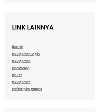
LINK LAINNYA
live hk
pkv games login
pkv games
dominoqq
poker
pkv games
daftar pkv games