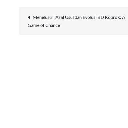
Post
Menelusuri Asal Usul dan Evolusi BD Koprok: A
Game of Chance
navigation