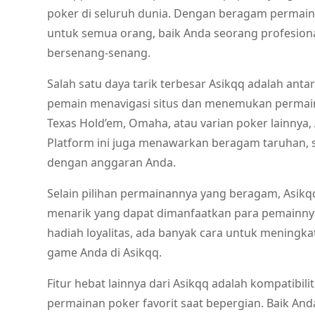
poker di seluruh dunia. Dengan beragam permai
untuk semua orang, baik Anda seorang profesion
bersenang-senang.
Salah satu daya tarik terbesar Asikqq adalah 
pemain menavigasi situs dan menemukan permain
Texas Hold’em, Omaha, atau varian poker lainn
Platform ini juga menawarkan beragam taruhan, 
dengan anggaran Anda.
Selain pilihan permainannya yang beragam, Asi
menarik yang dapat dimanfaatkan para pemainny
hadiah loyalitas, ada banyak cara untuk menin
game Anda di Asikqq.
Fitur hebat lainnya dari Asikqq adalah kompatib
permainan poker favorit saat bepergian. Baik Anda