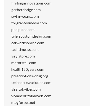
firstsigninnovations.com
garberdodge.com
swim-wears.com
forgrantedmedia.com
peolpstar.com
tylerscustomdesign.com
carworksonline.com
techtimesss.com
virylstore.com
motorstell.com
health150years.com
prescriptions-drug.org
technocrewsolution.com
viraltokvibes.com
vivianebritoimoveis.com
magforbes.net