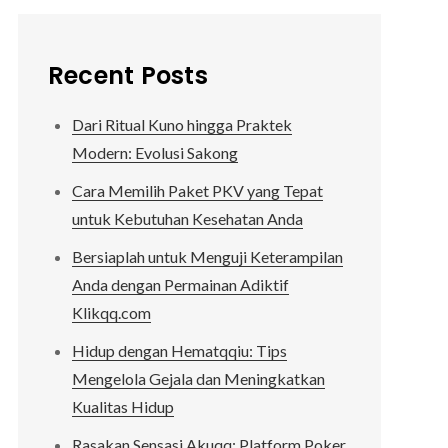
Recent Posts
Dari Ritual Kuno hingga Praktek
Modern: Evolusi Sakong
Cara Memilih Paket PKV yang Tepat
untuk Kebutuhan Kesehatan Anda
Bersiaplah untuk Menguji Keterampilan
Anda dengan Permainan Adiktif
Klikqq.com
Hidup dengan Hematqqiu: Tips
Mengelola Gejala dan Meningkatkan
Kualitas Hidup
Rasakan Sensasi Akuqq: Platform Poker