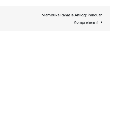
Membuka Rahasia Ahliqq: Panduan
Komprehensif