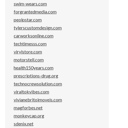
swim-wears.com
forgrantedmedia.com
peolpstar.com
tylerscustomdesign.com
carworksonline.com
techtimesss.com
virylstore.com
motorstell.com
health150years.com
prescriptions-drug.org
technocrewsolution.com
viraltokvibes.com
vivianebritoimoveis.com
magforbes.net
monkeycap.org
sdenix.net