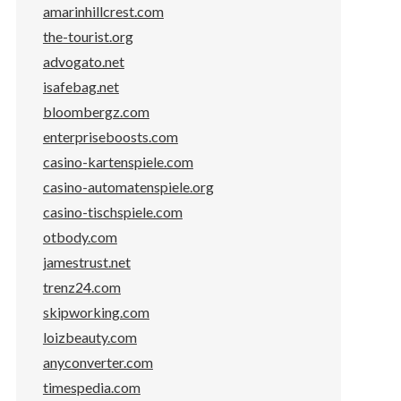
amarinhillcrest.com
the-tourist.org
advogato.net
isafebag.net
bloombergz.com
enterpriseboosts.com
casino-kartenspiele.com
casino-automatenspiele.org
casino-tischspiele.com
otbody.com
jamestrust.net
trenz24.com
skipworking.com
loizbeauty.com
anyconverter.com
timespedia.com