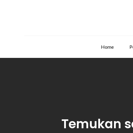
Skip
to
content
Home
P
Temukan s