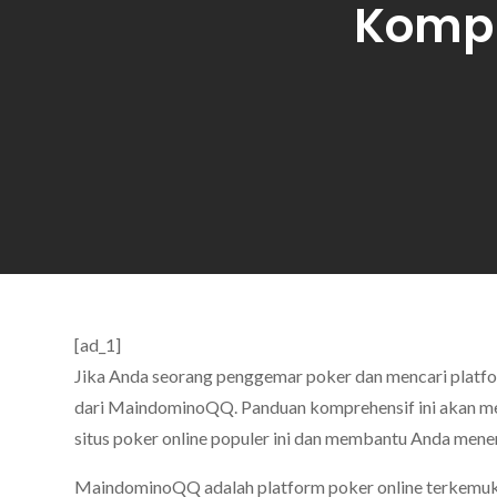
Kompr
[ad_1]
Jika Anda seorang penggemar poker dan mencari platform
dari MaindominoQQ. Panduan komprehensif ini akan me
situs poker online populer ini dan membantu Anda men
MaindominoQQ adalah platform poker online terkemu