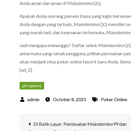
Anda aman dan aman di MaindominoQQ.
Apakah Anda seorang pemain biasa yang ingin bersenang
Anda dengan yang terbaik, MaindominoQQ memiliki ses
yang murah hati, dan keamanan terkemuka, Maindomino
Jadi mengapa menunggu? Daftar untuk MaindominoQQ ha
antarmuka yang ramah pengguna, pilihan permainan ya
akan menjadi situs poker online favorit baru Anda. Se
[ad_2]
pkv games
October 8, 2025
Poker Online
Post
Di Balik Layar: Pembuatan Maindomino99 dan