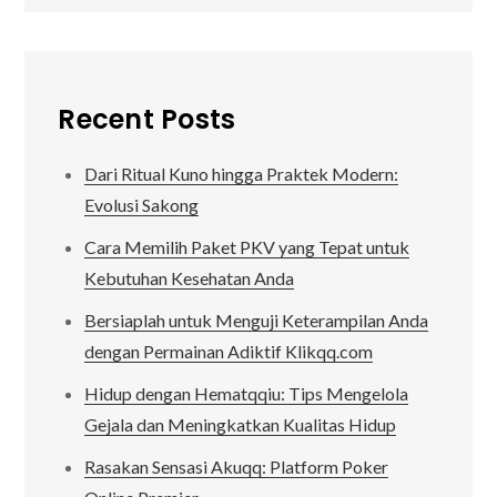
Recent Posts
Dari Ritual Kuno hingga Praktek Modern:
Evolusi Sakong
Cara Memilih Paket PKV yang Tepat untuk
Kebutuhan Kesehatan Anda
Bersiaplah untuk Menguji Keterampilan Anda
dengan Permainan Adiktif Klikqq.com
Hidup dengan Hematqqiu: Tips Mengelola
Gejala dan Meningkatkan Kualitas Hidup
Rasakan Sensasi Akuqq: Platform Poker