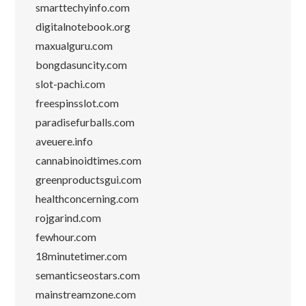
smarttechyinfo.com
digitalnotebook.org
maxualguru.com
bongdasuncity.com
slot-pachi.com
freespinsslot.com
paradisefurballs.com
aveuere.info
cannabinoidtimes.com
greenproductsgui.com
healthconcerning.com
rojgarind.com
fewhour.com
18minutetimer.com
semanticseostars.com
mainstreamzone.com