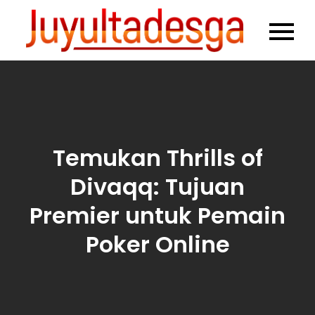
Skip
to
PKV
Temukan
content
banyak
Games
permainan
menarik di
Situs
situs poker
Poker
online
dengan
Online
PKV
Temukan Thrills of
Games.
deng
Nikmati
Banya
berbagai
Divaqq: Tujuan
varian
Perma
poker
Premier untuk Pemain
dengan
Menar
fitur
Poker Online
unggulan
dan
peluang
menang
yang