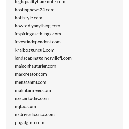
highqualitybanknote.com
hostingnews24.com
hottstyle.com
howtodiyanything.com
inspiringearthlings.com
investindependent.com
kralbozguncu1.com
landscapinggainesvillefl.com
maisonhauturier.com
mascreator.com
menafahmi.com
mukhtarmeer.com
nascartoday.com
nqted.com
nzdriverlicence.com
pagalguru.com