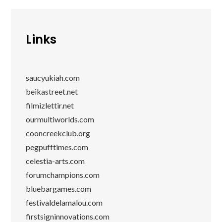
Links
saucyukiah.com
beikastreet.net
filmizlettir.net
ourmultiworlds.com
cooncreekclub.org
pegpufftimes.com
celestia-arts.com
forumchampions.com
bluebargames.com
festivaldelamalou.com
firstsigninnovations.com