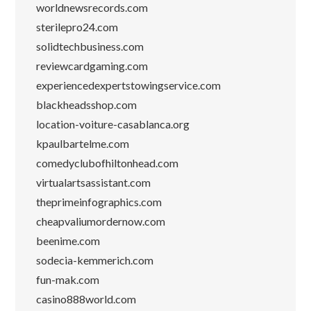
worldnewsrecords.com
sterilepro24.com
solidtechbusiness.com
reviewcardgaming.com
experiencedexpertstowingservice.com
blackheadsshop.com
location-voiture-casablanca.org
kpaulbartelme.com
comedyclubofhiltonhead.com
virtualartsassistant.com
theprimeinfographics.com
cheapvaliumordernow.com
beenime.com
sodecia-kemmerich.com
fun-mak.com
casino888world.com