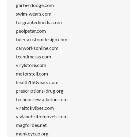
garberdodge.com
swim-wears.com
forgrantedmedia.com
peolpstar.com
tylerscustomdesign.com
carworksonline.com
techtimesss.com
virylstore.com
motorstell.com
health150years.com
prescriptions-drug.org
technocrewsolution.com
viraltokvibes.com
vivianebritoimoveis.com
magforbes.net
monkeycap.org