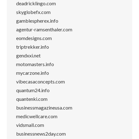
deadricklingo.com
skyglobefx.com
gamblespherex.info
agentur-ramsenthaler.com
eomdesigns.com
triptrekker.info
gendxxi.net
motomasters.info
mycarzone.info
vibecasaconcepts.com
quantum24.info
quantenki.com
businessmagazineusa.com
medicwellcare.com
vidsmall.com
businessnews2day.com