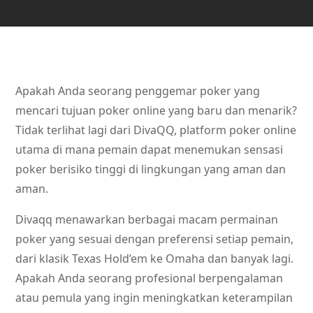
tinggi.
Apakah Anda seorang penggemar poker yang
mencari tujuan poker online yang baru dan menarik?
Tidak terlihat lagi dari DivaQQ, platform poker online
utama di mana pemain dapat menemukan sensasi
poker berisiko tinggi di lingkungan yang aman dan
aman.
Divaqq menawarkan berbagai macam permainan
poker yang sesuai dengan preferensi setiap pemain,
dari klasik Texas Hold’em ke Omaha dan banyak lagi.
Apakah Anda seorang profesional berpengalaman
atau pemula yang ingin meningkatkan keterampilan