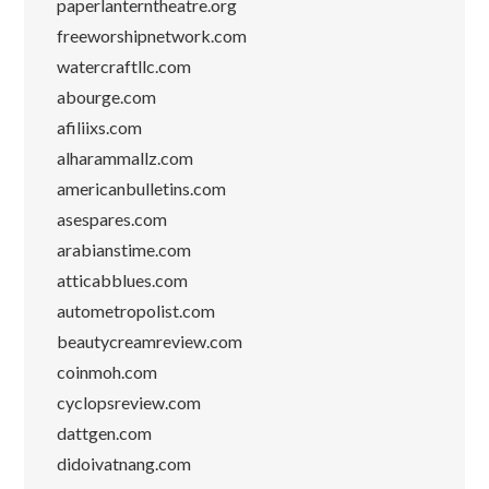
paperlanterntheatre.org
freeworshipnetwork.com
watercraftllc.com
abourge.com
afiliixs.com
alharammallz.com
americanbulletins.com
asespares.com
arabianstime.com
atticabblues.com
autometropolist.com
beautycreamreview.com
coinmoh.com
cyclopsreview.com
dattgen.com
didoivatnang.com