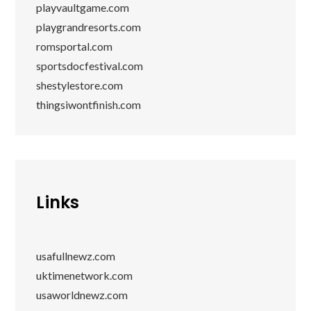
playvaultgame.com
playgrandresorts.com
romsportal.com
sportsdocfestival.com
shestylestore.com
thingsiwontfinish.com
Links
usafullnewz.com
uktimenetwork.com
usaworldnewz.com