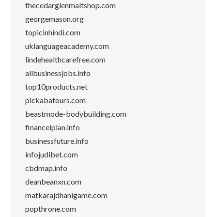
thecedarglenmaltshop.com
georgemason.org
topicinhindi.com
uklanguageacademy.com
lindehealthcarefree.com
allbusinessjobs.info
top10products.net
pickabatours.com
beastmode-bodybuilding.com
financelplan.info
businessfuture.info
infojudibet.com
cbdmap.info
deanbeanxn.com
matkarajdhanigame.com
popthrone.com