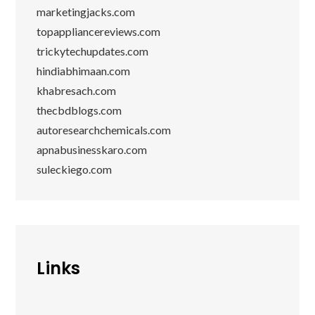
marketingjacks.com
topappliancereviews.com
trickytechupdates.com
hindiabhimaan.com
khabresach.com
thecbdblogs.com
autoresearchchemicals.com
apnabusinesskaro.com
suleckiego.com
Links