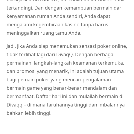
tertandingi. Dan dengan kemampuan bermain dari
kenyamanan rumah Anda sendiri, Anda dapat
mengalami kegembiraan kasino tanpa harus
meninggalkan ruang tamu Anda.
Jadi, jika Anda siap menemukan sensasi poker online,
tidak terlihat lagi dari DivaqQ. Dengan berbagai
permainan, langkah-langkah keamanan terkemuka,
dan promosi yang menarik, ini adalah tujuan utama
bagi pemain poker yang mencari pengalaman
bermain game yang benar-benar mendalam dan
bermanfaat. Daftar hari ini dan mulailah bermain di
Divaqq – di mana taruhannya tinggi dan imbalannya
bahkan lebih tinggi.