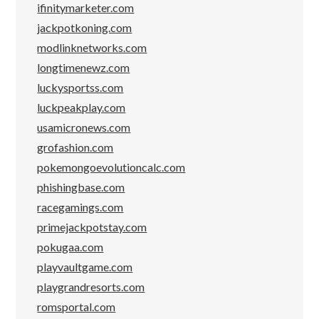
ifinitymarketer.com
jackpotkoning.com
modlinknetworks.com
longtimenewz.com
luckysportss.com
luckpeakplay.com
usamicronews.com
grofashion.com
pokemongoevolutioncalc.com
phishingbase.com
racegamings.com
primejackpotstay.com
pokugaa.com
playvaultgame.com
playgrandresorts.com
romsportal.com