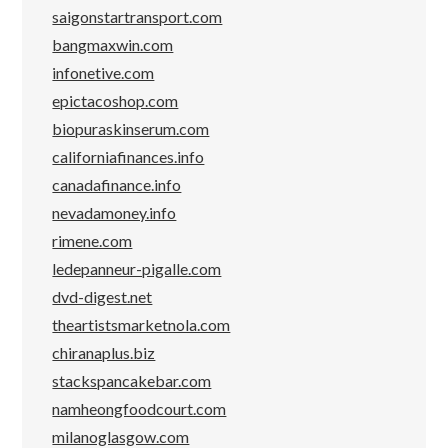
saigonstartransport.com
bangmaxwin.com
infonetive.com
epictacoshop.com
biopuraskinserum.com
californiafinances.info
canadafinance.info
nevadamoney.info
rimene.com
ledepanneur-pigalle.com
dvd-digest.net
theartistsmarketnola.com
chiranaplus.biz
stackspancakebar.com
namheongfoodcourt.com
milanoglasgow.com