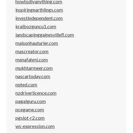
howtodiyanything.com
inspiringearthlings.com
investindependent.com
kralbozguncu1.com
landscapinggainesvillefl.com
maisonhauturier.com
mascreator.com
menafahmi.com
mukhtarmeer.com
nascartoday.com
nqted.com
nzdriverlicence.com
pagalguru.com
pcegame.com
pgslot-r2.com
ws-expression.com