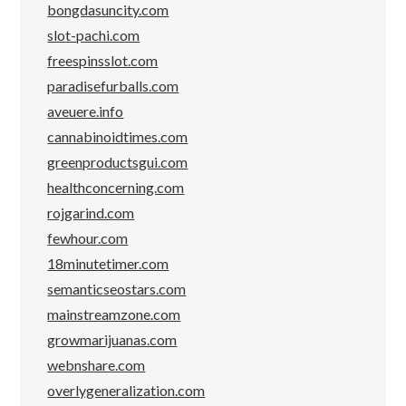
bongdasuncity.com
slot-pachi.com
freespinsslot.com
paradisefurballs.com
aveuere.info
cannabinoidtimes.com
greenproductsgui.com
healthconcerning.com
rojgarind.com
fewhour.com
18minutetimer.com
semanticseostars.com
mainstreamzone.com
growmarijuanas.com
webnshare.com
overlygeneralization.com