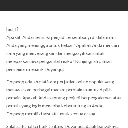
[ad_1]
Apakah Anda memiliki penjudi tersembunyi di dalam diri
Anda yang menunggu untuk keluar? Apakah Anda mencari
cara yang menyenangkan dan mengasyikkan untuk
melepaskan jiwa pengambil risiko? Kunjungilah pilihan
permainan menarik Doyanqq!
Doyanqq adalah platform perjudian online populer yang
menawarkan berbagai macam permainan untuk dipilih
pemain. Apakah Anda seorang penjudi berpengalaman atau
pemula yang ingin mencoba keberuntungan Anda,
Doyanqq memiliki sesuatu untuk semua orang.
Salah satu hal terbaik tentang Doyanqq adalah banyaknya