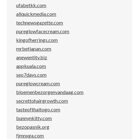
ufabetkk.com
allquickmedia.com
technewsgazette.com
pureglowfacecream.com
kingofherrings.com
mrbetjapan.com
anewentity.biz
appkuala.com
seo7days.com
pureglowcream.com
bloemenbezorgenvandaag.com
secrettohairgrowth.com
tasteofthaitogo.com
bunnynkitty.com
bezopasnik.org
fjmnxga.com