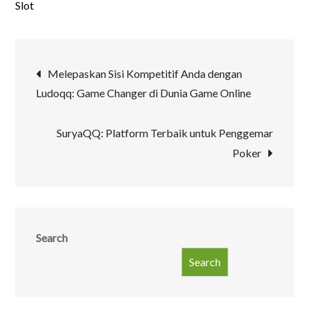
Slot
Post
Melepaskan Sisi Kompetitif Anda dengan
Ludoqq: Game Changer di Dunia Game Online
navigation
SuryaQQ: Platform Terbaik untuk Penggemar
Poker
Search
Search