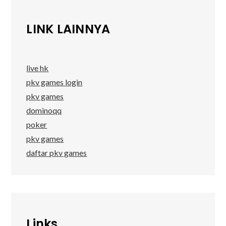
LINK LAINNYA
live hk
pkv games login
pkv games
dominoqq
poker
pkv games
daftar pkv games
Links