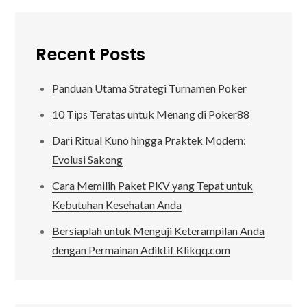
Recent Posts
Panduan Utama Strategi Turnamen Poker
10 Tips Teratas untuk Menang di Poker88
Dari Ritual Kuno hingga Praktek Modern:
Evolusi Sakong
Cara Memilih Paket PKV yang Tepat untuk
Kebutuhan Kesehatan Anda
Bersiaplah untuk Menguji Keterampilan Anda
dengan Permainan Adiktif Klikqq.com