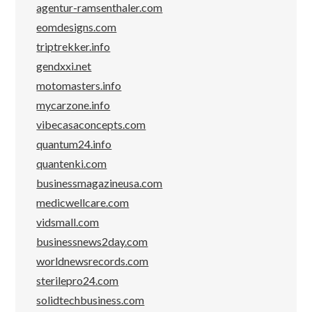
agentur-ramsenthaler.com
eomdesigns.com
triptrekker.info
gendxxi.net
motomasters.info
mycarzone.info
vibecasaconcepts.com
quantum24.info
quantenki.com
businessmagazineusa.com
medicwellcare.com
vidsmall.com
businessnews2day.com
worldnewsrecords.com
sterilepro24.com
solidtechbusiness.com