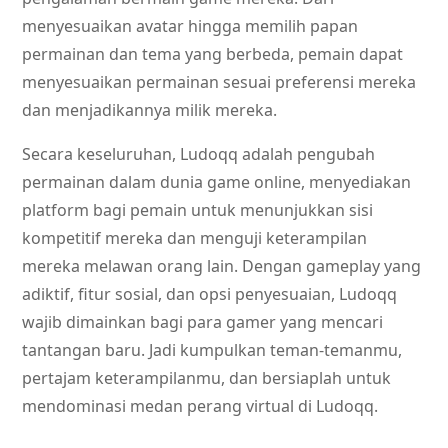
menyesuaikan avatar hingga memilih papan
permainan dan tema yang berbeda, pemain dapat
menyesuaikan permainan sesuai preferensi mereka
dan menjadikannya milik mereka.
Secara keseluruhan, Ludoqq adalah pengubah
permainan dalam dunia game online, menyediakan
platform bagi pemain untuk menunjukkan sisi
kompetitif mereka dan menguji keterampilan
mereka melawan orang lain. Dengan gameplay yang
adiktif, fitur sosial, dan opsi penyesuaian, Ludoqq
wajib dimainkan bagi para gamer yang mencari
tantangan baru. Jadi kumpulkan teman-temanmu,
pertajam keterampilanmu, dan bersiaplah untuk
mendominasi medan perang virtual di Ludoqq.