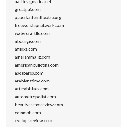
naildesignsidea.net
greatpai.com
paperlanterntheatre.org
freeworshipnetwork.com
watercraftllc.com
abourge.com
afiliixs.com
alharammallz.com
americanbulletins.com
asespares.com
arabianstime.com
atticabblues.com
autometropolist.com
beautycreamreview.com
coinmoh.com
cyclopsreview.com