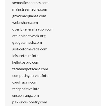
semanticseostars.com
mainstreamzone.com
growmarijuanas.com
webnshare.com
overlygeneralization.com
ethiopianetwork.org
gadgetsmesh.com
justicefornevada.com
leisuretours.info
hellotbsbro.com
farmandpetscare.com
computingservice.info
caiofracini.com
techpositive.info
unseonrang.com
pak-urdu-poetry.com