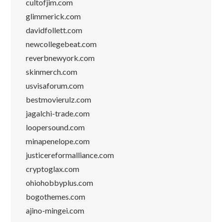
cultofjim.com
glimmerick.com
davidfollett.com
newcollegebeat.com
reverbnewyork.com
skinmerch.com
usvisaforum.com
bestmovierulz.com
jagalchi-trade.com
loopersound.com
minapenelope.com
justicereformalliance.com
cryptoglax.com
ohiohobbyplus.com
bogothemes.com
ajino-mingei.com