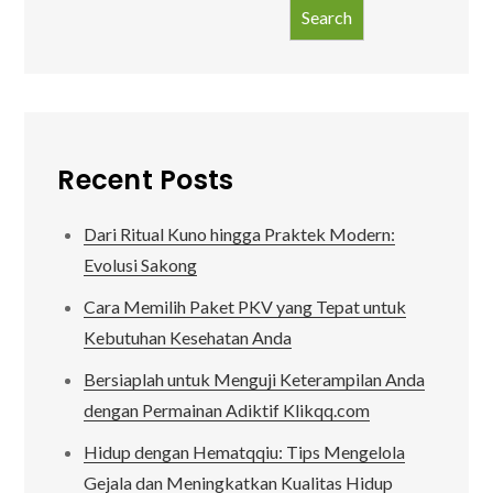
Search
Recent Posts
Dari Ritual Kuno hingga Praktek Modern:
Evolusi Sakong
Cara Memilih Paket PKV yang Tepat untuk
Kebutuhan Kesehatan Anda
Bersiaplah untuk Menguji Keterampilan Anda
dengan Permainan Adiktif Klikqq.com
Hidup dengan Hematqqiu: Tips Mengelola
Gejala dan Meningkatkan Kualitas Hidup