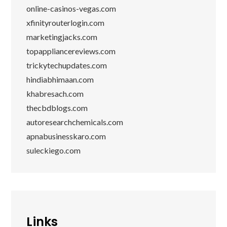
online-casinos-vegas.com
xfinityrouterlogin.com
marketingjacks.com
topappliancereviews.com
trickytechupdates.com
hindiabhimaan.com
khabresach.com
thecbdblogs.com
autoresearchchemicals.com
apnabusinesskaro.com
suleckiego.com
Links