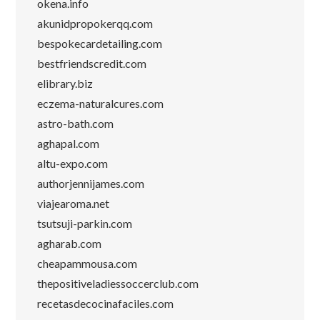
okena.info
akunidpropokerqq.com
bespokecardetailing.com
bestfriendscredit.com
elibrary.biz
eczema-naturalcures.com
astro-bath.com
aghapal.com
altu-expo.com
authorjennijames.com
viajearoma.net
tsutsuji-parkin.com
agharab.com
cheapammousa.com
thepositiveladiessoccerclub.com
recetasdecocinafaciles.com