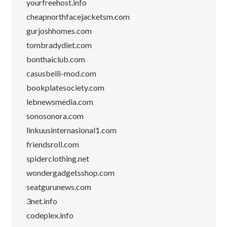
yourfreehost.info
cheapnorthfacejacketsm.com
gurjoshhomes.com
tombradydiet.com
bonthaiclub.com
casusbelli-mod.com
bookplatesociety.com
lebnewsmedia.com
sonosonora.com
linkuusinternasional1.com
friendsroll.com
spiderclothing.net
wondergadgetsshop.com
seatgurunews.com
3net.info
codeplex.info