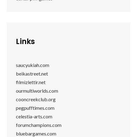
Links
saucyukiah.com
beikastreet.net
filmizlettir.net
ourmultiworlds.com
cooncreekclub.org
pegpufftimes.com
celestia-arts.com
forumchampions.com
bluebargames.com