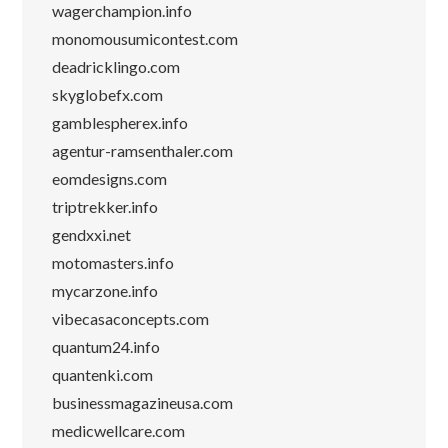
wagerchampion.info
monomousumicontest.com
deadricklingo.com
skyglobefx.com
gamblespherex.info
agentur-ramsenthaler.com
eomdesigns.com
triptrekker.info
gendxxi.net
motomasters.info
mycarzone.info
vibecasaconcepts.com
quantum24.info
quantenki.com
businessmagazineusa.com
medicwellcare.com