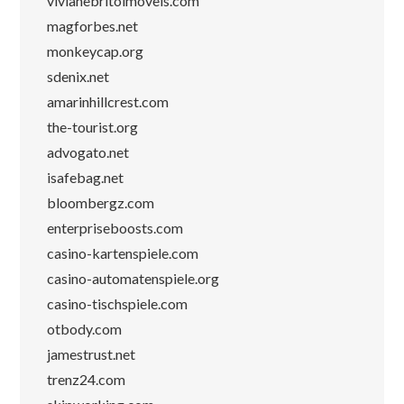
vivianebritoimoveis.com
magforbes.net
monkeycap.org
sdenix.net
amarinhillcrest.com
the-tourist.org
advogato.net
isafebag.net
bloombergz.com
enterpriseboosts.com
casino-kartenspiele.com
casino-automatenspiele.org
casino-tischspiele.com
otbody.com
jamestrust.net
trenz24.com