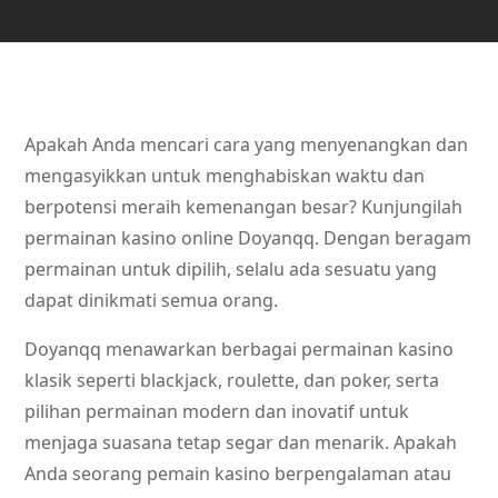
tinggi.
Apakah Anda mencari cara yang menyenangkan dan
mengasyikkan untuk menghabiskan waktu dan
berpotensi meraih kemenangan besar? Kunjungilah
permainan kasino online Doyanqq. Dengan beragam
permainan untuk dipilih, selalu ada sesuatu yang
dapat dinikmati semua orang.
Doyanqq menawarkan berbagai permainan kasino
klasik seperti blackjack, roulette, dan poker, serta
pilihan permainan modern dan inovatif untuk
menjaga suasana tetap segar dan menarik. Apakah
Anda seorang pemain kasino berpengalaman atau