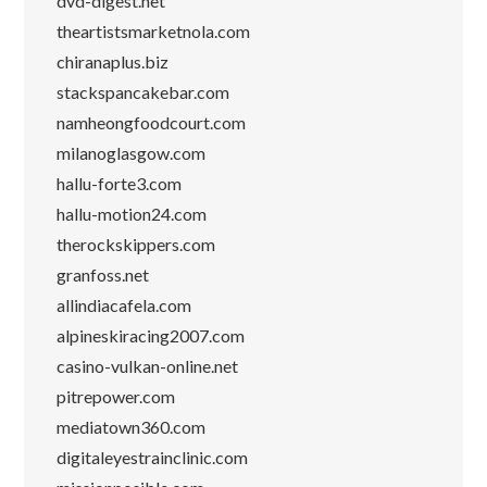
dvd-digest.net
theartistsmarketnola.com
chiranaplus.biz
stackspancakebar.com
namheongfoodcourt.com
milanoglasgow.com
hallu-forte3.com
hallu-motion24.com
therockskippers.com
granfoss.net
allindiacafela.com
alpineskiracing2007.com
casino-vulkan-online.net
pitrepower.com
mediatown360.com
digitaleyestrainclinic.com