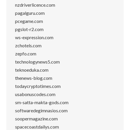
nzdriverlicence.com
pagalguru.com
pcegame.com
pgslot-r2.com
ws-expression.com
zchotels.com
zepfo.com
technologynews5.com
teknoeduka.com
thenews-blog.com
todaycryptotimes.com
usabonuscodes.com
sm-satta-makta-gods.com
softwaredegimnasios.com
soopermagazine.com
spacecoastdailys.com