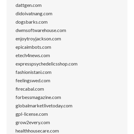
dattgen.com
didoivatnang.com
dogsbarks.com
dwmsoftwarehouse.com
enjoytroyjackson.com
epicaimbots.com
etech4news.com
expresspsychedelicsshop.com
fashionistani.com
feelingswed.com
firecabal.com
forbessmagazine.com
globalmarketlivetoday.com
gpl-license.com
grow2every.com
healthhousecare.com