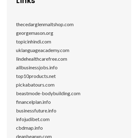
Links
thecedarglenmaltshop.com
georgemason.org
topicinhindi.com
uklanguageacademy.com
lindehealthcarefree.com
allbusinessjobs.info
top10products.net
pickabatours.com
beastmode-bodybuilding.com
financelplan.info
businessfuture.info
infojudibet.com
cbdmap.info
deanbeanxn.com