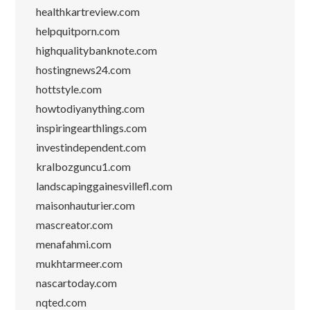
healthkartreview.com
helpquitporn.com
highqualitybanknote.com
hostingnews24.com
hottstyle.com
howtodiyanything.com
inspiringearthlings.com
investindependent.com
kralbozguncu1.com
landscapinggainesvillefl.com
maisonhauturier.com
mascreator.com
menafahmi.com
mukhtarmeer.com
nascartoday.com
nqted.com