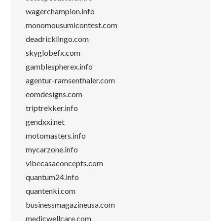
wagerchampion.info
monomousumicontest.com
deadricklingo.com
skyglobefx.com
gamblespherex.info
agentur-ramsenthaler.com
eomdesigns.com
triptrekker.info
gendxxi.net
motomasters.info
mycarzone.info
vibecasaconcepts.com
quantum24.info
quantenki.com
businessmagazineusa.com
medicwellcare.com