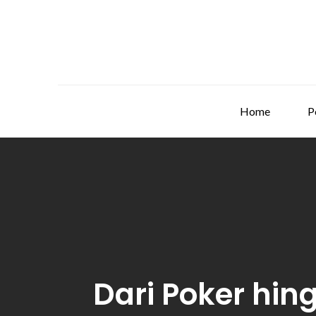
Skip
to
content
Home
P
Dari Poker hin