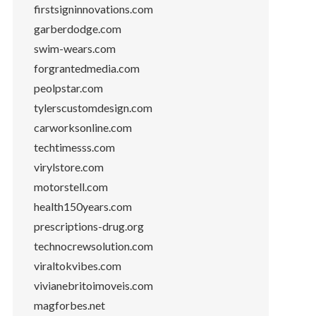
firstsigninnovations.com
garberdodge.com
swim-wears.com
forgrantedmedia.com
peolpstar.com
tylerscustomdesign.com
carworksonline.com
techtimesss.com
virylstore.com
motorstell.com
health150years.com
prescriptions-drug.org
technocrewsolution.com
viraltokvibes.com
vivianebritoimoveis.com
magforbes.net