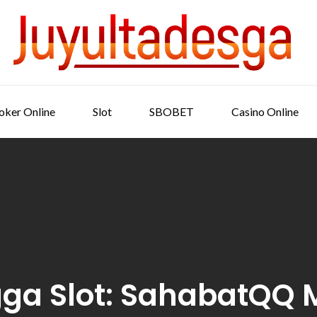
T
d
oker Online
Slot
SBOBET
Casino Online
gga Slot: SahabatQQ