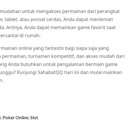
kemudahan untuk mengakses permainan dari perangkat
r, tablet, atau ponsel cerdas, Anda dapat menikmati
a. Artinya, Anda dapat memainkan game favorit saat
bersantai di rumah.
ainan online yang fantastis bagi siapa saja yang
n permainan, turnamen kompetitif, dan akses mudah dari
yang Anda butuhkan untuk pengalaman bermain game
nggu? Kunjungi SahabatQQ hari ini dan mulai mainkan
n.
e
,
Poker Online
,
Slot