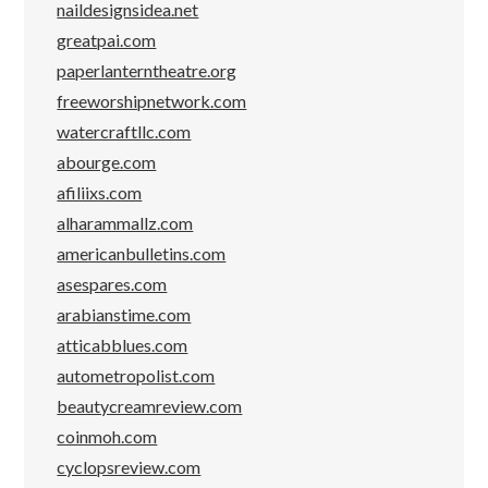
naildesignsidea.net
greatpai.com
paperlanterntheatre.org
freeworshipnetwork.com
watercraftllc.com
abourge.com
afiliixs.com
alharammallz.com
americanbulletins.com
asespares.com
arabianstime.com
atticabblues.com
autometropolist.com
beautycreamreview.com
coinmoh.com
cyclopsreview.com