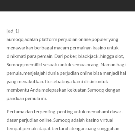
[ad_1]
Sumoqq adalah platform perjudian online populer yang
menawarkan berbagai macam permainan kasino untuk
dinikmati para pemain. Dari poker, blackjack, hingga slot,
Sumoqq memiliki sesuatu untuk semua orang. Namun bagi
pemula, menjelajahi dunia perjudian online bisa menjadi hal
yang menakutkan. Itu sebabnya kami di sini untuk
membantu Anda melepaskan kekuatan Sumoqq dengan
panduan pemula ini.
Pertama dan terpenting, penting untuk memahami dasar-
dasar perjudian online. Sumoqq adalah kasino virtual
tempat pemain dapat bertaruh dengan uang sungguhan