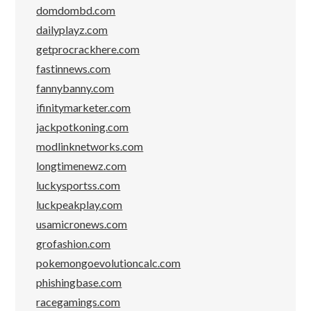
domdombd.com
dailyplayz.com
getprocrackhere.com
fastinnews.com
fannybanny.com
ifinitymarketer.com
jackpotkoning.com
modlinknetworks.com
longtimenewz.com
luckysportss.com
luckpeakplay.com
usamicronews.com
grofashion.com
pokemongoevolutioncalc.com
phishingbase.com
racegamings.com