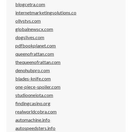
blogcetra.com
internetmarketingsolutions.co
ollystvs.com
globalnewscx.com
dogslives.com
pdfbookplanet.com
queenofrattan.com
thequeenofrattan.com
denohubpro.com
blades-knife.com
one-piece-spoiler.com
studiooneiota.com
findingcasino.org
realworldcobra.com
automachine.info
autospeedsters.info