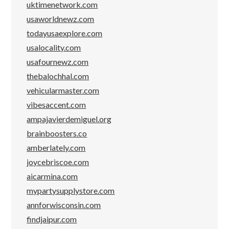
uktimenetwork.com
usaworldnewz.com
todayusaexplore.com
usalocality.com
usafournewz.com
thebalochhal.com
vehicularmaster.com
vibesaccent.com
ampajavierdemiguel.org
brainboosters.co
amberlately.com
joycebriscoe.com
aicarmina.com
mypartysupplystore.com
annforwisconsin.com
findjaipur.com