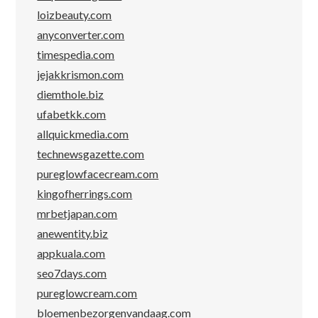
loizbeauty.com
anyconverter.com
timespedia.com
jejakkrismon.com
diemthole.biz
ufabetkk.com
allquickmedia.com
technewsgazette.com
pureglowfacecream.com
kingofherrings.com
mrbetjapan.com
anewentity.biz
appkuala.com
seo7days.com
pureglowcream.com
bloemenbezorgenvandaag.com