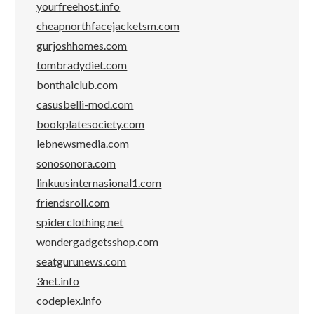
yourfreehost.info
cheapnorthfacejacketsm.com
gurjoshhomes.com
tombradydiet.com
bonthaiclub.com
casusbelli-mod.com
bookplatesociety.com
lebnewsmedia.com
sonosonora.com
linkuusinternasional1.com
friendsroll.com
spiderclothing.net
wondergadgetsshop.com
seatgurunews.com
3net.info
codeplex.info