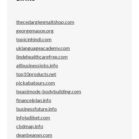
thecedarglenmaltshop.com
georgemason.org
topicinhindi.com
uklanguageacademy.com
lindehealthcarefree.com
allbusinessjobs.info
top10products.net
pickabatours.com
beastmode-bodybuilding.com
financelplan.info
businessfuture.info
infojudibet.com
cbdmap.info
deanbeanxn.com