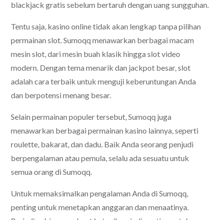
blackjack gratis sebelum bertaruh dengan uang sungguhan.
Tentu saja, kasino online tidak akan lengkap tanpa pilihan
permainan slot. Sumoqq menawarkan berbagai macam
mesin slot, dari mesin buah klasik hingga slot video
modern. Dengan tema menarik dan jackpot besar, slot
adalah cara terbaik untuk menguji keberuntungan Anda
dan berpotensi menang besar.
Selain permainan populer tersebut, Sumoqq juga
menawarkan berbagai permainan kasino lainnya, seperti
roulette, bakarat, dan dadu. Baik Anda seorang penjudi
berpengalaman atau pemula, selalu ada sesuatu untuk
semua orang di Sumoqq.
Untuk memaksimalkan pengalaman Anda di Sumoqq,
penting untuk menetapkan anggaran dan menaatinya.