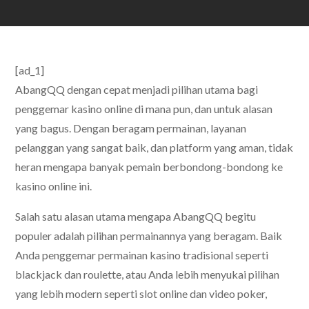
[ad_1]
AbangQQ dengan cepat menjadi pilihan utama bagi
penggemar kasino online di mana pun, dan untuk alasan
yang bagus. Dengan beragam permainan, layanan
pelanggan yang sangat baik, dan platform yang aman, tidak
heran mengapa banyak pemain berbondong-bondong ke
kasino online ini.
Salah satu alasan utama mengapa AbangQQ begitu
populer adalah pilihan permainannya yang beragam. Baik
Anda penggemar permainan kasino tradisional seperti
blackjack dan roulette, atau Anda lebih menyukai pilihan
yang lebih modern seperti slot online dan video poker,