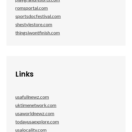
romsportal.com
sportsdocfestival.com
shestylestore.com
thingsiwontfinish.com
Links
usafullnewz.com
uktimenetwork.com
usaworldnewz.com
todayusaexplore.com
usalocality.com