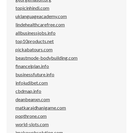
topicinhindi.com
uklanguageacademy.com
lindehealthcarefree.com
allbusinessjobs.info
top10products.net
pickabatours.com
beastmode-bodybuilding.com
financelplan.info
businessfuture.info
infojudibet.com
cbdmap.info
deanbeanxn.com
matkarajdhanigame.com
popthrone.com
world-slots.com
imakewebsolution.com