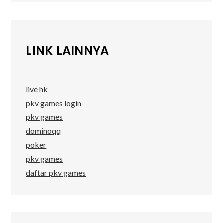
LINK LAINNYA
live hk
pkv games login
pkv games
dominoqq
poker
pkv games
daftar pkv games