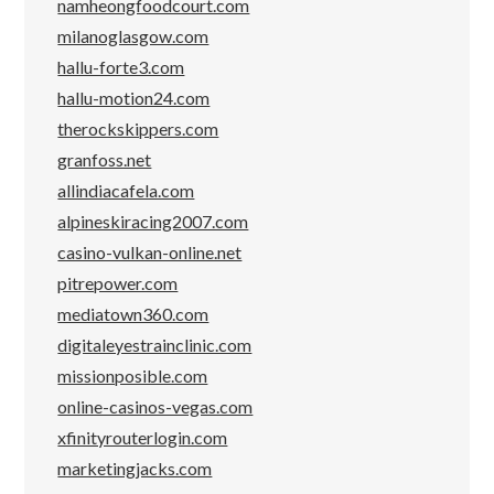
namheongfoodcourt.com
milanoglasgow.com
hallu-forte3.com
hallu-motion24.com
therockskippers.com
granfoss.net
allindiacafela.com
alpineskiracing2007.com
casino-vulkan-online.net
pitrepower.com
mediatown360.com
digitaleyestrainclinic.com
missionposible.com
online-casinos-vegas.com
xfinityrouterlogin.com
marketingjacks.com