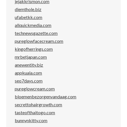
jejakkrismon.com
diemthole.biz
ufabetkk.com
allquickmedia.com
technewsgazette.com
pureglowfacecream.com
kingofherrings.com
mrbetjapan.com
anewentity.biz
appkuala.com
seo7days.com
pureglowcream.com
bloemenbezorgenvandaag.com
secrettohairgrowth.com
tasteofthaitogo.com
bunnynkitty.com