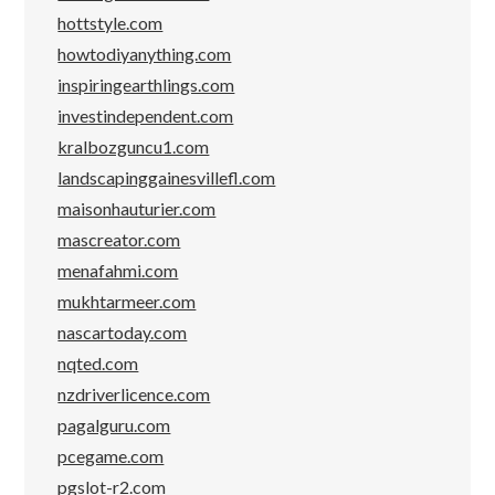
hottstyle.com
howtodiyanything.com
inspiringearthlings.com
investindependent.com
kralbozguncu1.com
landscapinggainesvillefl.com
maisonhauturier.com
mascreator.com
menafahmi.com
mukhtarmeer.com
nascartoday.com
nqted.com
nzdriverlicence.com
pagalguru.com
pcegame.com
pgslot-r2.com