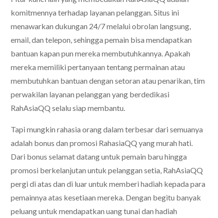
komitmennya terhadap layanan pelanggan. Situs ini
menawarkan dukungan 24/7 melalui obrolan langsung,
email, dan telepon, sehingga pemain bisa mendapatkan
bantuan kapan pun mereka membutuhkannya. Apakah
mereka memiliki pertanyaan tentang permainan atau
membutuhkan bantuan dengan setoran atau penarikan, tim
perwakilan layanan pelanggan yang berdedikasi
RahAsiaQQ selalu siap membantu.
Tapi mungkin rahasia orang dalam terbesar dari semuanya
adalah bonus dan promosi RahasiaQQ yang murah hati.
Dari bonus selamat datang untuk pemain baru hingga
promosi berkelanjutan untuk pelanggan setia, RahAsiaQQ
pergi di atas dan di luar untuk memberi hadiah kepada para
pemainnya atas kesetiaan mereka. Dengan begitu banyak
peluang untuk mendapatkan uang tunai dan hadiah