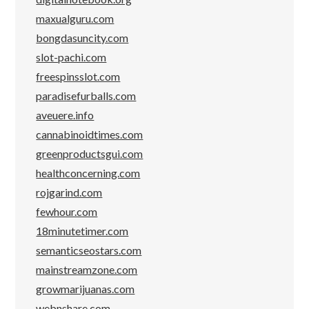
maxualguru.com
bongdasuncity.com
slot-pachi.com
freespinsslot.com
paradisefurballs.com
aveuere.info
cannabinoidtimes.com
greenproductsgui.com
healthconcerning.com
rojgarind.com
fewhour.com
18minutetimer.com
semanticseostars.com
mainstreamzone.com
growmarijuanas.com
webnshare.com