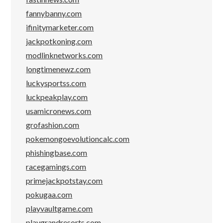
fannybanny.com
ifinitymarketer.com
jackpotkoning.com
modlinknetworks.com
longtimenewz.com
luckysportss.com
luckpeakplay.com
usamicronews.com
grofashion.com
pokemongoevolutioncalc.com
phishingbase.com
racegamings.com
primejackpotstay.com
pokugaa.com
playvaultgame.com
playgrandresorts.com