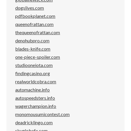
dogslives.com
pdfbookplanet.com
queenofrattan.com
thequeenofrattan.com
denohubpro.com
blades-knife.com
one-piece-spoiler.com
studiooneiota.com
findingcasino.org
realworldcobra.com
automachine.info
autospeedsters.info
wagerchampion.info
monomousumicontest.com
deadricklingo.com
skyglobefx.com