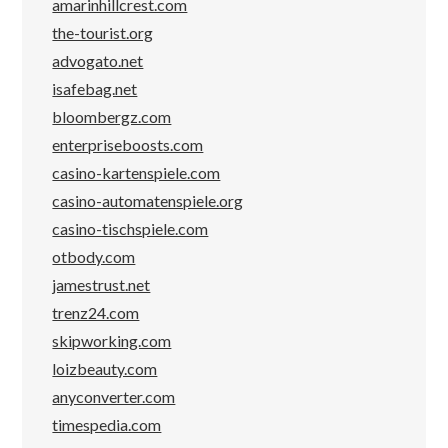
amarinhillcrest.com
the-tourist.org
advogato.net
isafebag.net
bloombergz.com
enterpriseboosts.com
casino-kartenspiele.com
casino-automatenspiele.org
casino-tischspiele.com
otbody.com
jamestrust.net
trenz24.com
skipworking.com
loizbeauty.com
anyconverter.com
timespedia.com