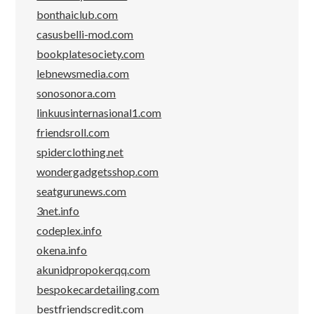
bonthaiclub.com
casusbelli-mod.com
bookplatesociety.com
lebnewsmedia.com
sonosonora.com
linkuusinternasional1.com
friendsroll.com
spiderclothing.net
wondergadgetsshop.com
seatgurunews.com
3net.info
codeplex.info
okena.info
akunidpropokerqq.com
bespokecardetailing.com
bestfriendscredit.com