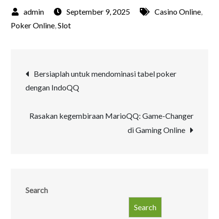
September 9, 2025
Casino Online
,
Poker Online
,
Slot
Post
Bersiaplah untuk mendominasi tabel poker
dengan IndoQQ
navigation
Rasakan kegembiraan MarioQQ: Game-Changer
di Gaming Online
Search
Search