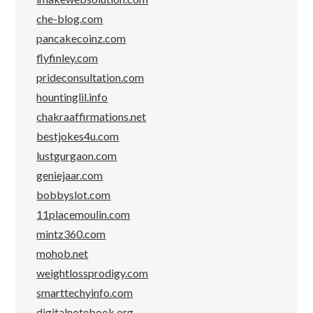
che-blog.com
pancakecoinz.com
flyfinley.com
prideconsultation.com
hountinglil.info
chakraaffirmations.net
bestjokes4u.com
lustgurgaon.com
geniejaar.com
bobbyslot.com
11placemoulin.com
mintz360.com
mohob.net
weightlossprodigy.com
smarttechyinfo.com
digitalnotebook.org