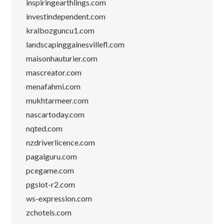
inspiringearthlings.com
investindependent.com
kralbozguncu1.com
landscapinggainesvillefl.com
maisonhauturier.com
mascreator.com
menafahmi.com
mukhtarmeer.com
nascartoday.com
nqted.com
nzdriverlicence.com
pagalguru.com
pcegame.com
pgslot-r2.com
ws-expression.com
zchotels.com