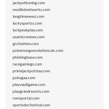
jackpotkoning.com
modlinknetworks.com
longtimenewz.com
luckysportss.com
luckpeakplay.com
usamicronews.com
grofashion.com
pokemongoevolutioncalc.com
phishingbase.com
racegamings.com
primejackpotstay.com
pokugaa.com
playvaultgame.com
playgrandresorts.com
romsportal.com
sportsdocfestival.com