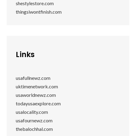
shestylestore.com
thingsiwontfinish.com
Links
usafullnewz.com
uktimenetwork.com
usaworldnewz.com
todayusaexplore.com
usalocality.com
usafournewz.com
thebalochhal.com