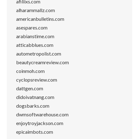
afiliixs.com
alharammallz.com
americanbulletins.com
asespares.com
arabianstime.com
atticabblues.com
autometropolist.com
beautycreamreview.com
coinmoh.com
cyclopsreview.com
dattgen.com
didoivatnang.com
dogsbarks.com
dwmsoftwarehouse.com
enjoytroyjackson.com
epicaimbots.com