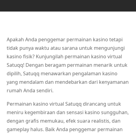
tinggi.
Apakah Anda penggemar permainan kasino tetapi
tidak punya waktu atau sarana untuk mengunjungi
kasino fisik? Kunjungilah permainan kasino virtual
Satuqq! Dengan beragam permainan menarik untuk
dipilih, Satuqq menawarkan pengalaman kasino
yang mendalam dan mendebarkan dari kenyamanan
rumah Anda sendiri.
Permainan kasino virtual Satuqq dirancang untuk
meniru kegembiraan dan sensasi kasino sungguhan,
dengan grafis memukau, efek suara realistis, dan
gameplay halus. Baik Anda penggemar permainan