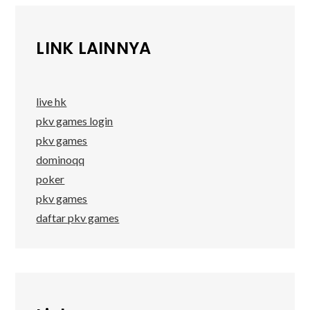
LINK LAINNYA
live hk
pkv games login
pkv games
dominoqq
poker
pkv games
daftar pkv games