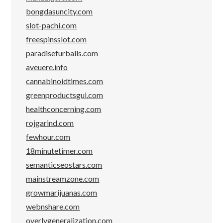
bongdasuncity.com
slot-pachi.com
freespinsslot.com
paradisefurballs.com
aveuere.info
cannabinoidtimes.com
greenproductsgui.com
healthconcerning.com
rojgarind.com
fewhour.com
18minutetimer.com
semanticseostars.com
mainstreamzone.com
growmarijuanas.com
webnshare.com
overlygeneralization.com