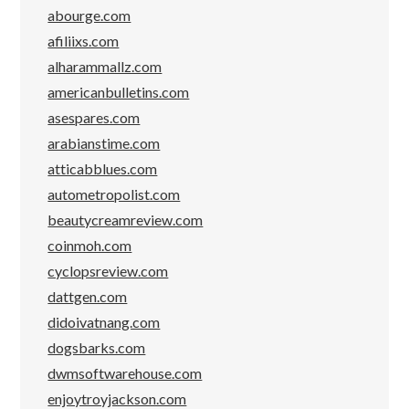
abourge.com
afiliixs.com
alharammallz.com
americanbulletins.com
asespares.com
arabianstime.com
atticabblues.com
autometropolist.com
beautycreamreview.com
coinmoh.com
cyclopsreview.com
dattgen.com
didoivatnang.com
dogsbarks.com
dwmsoftwarehouse.com
enjoytroyjackson.com