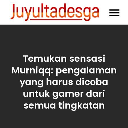
Skip
to
PKV
Temukan
content
banyak
Games
permainan
menarik di
Situs
situs poker
Poker
online
dengan PKV
Online
Temukan sensasi
Games.
Nikmati
deng
Murniqq: pengalaman
berbagai
Banya
varian
poker
yang harus dicoba
Perma
dengan fitur
unggulan
untuk gamer dari
Menar
dan peluang
menang
semua tingkatan
yang tinggi.