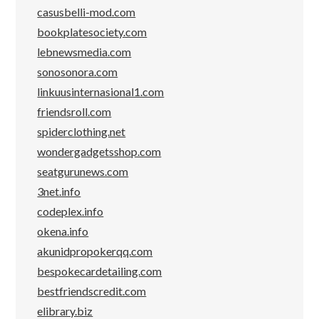
casusbelli-mod.com
bookplatesociety.com
lebnewsmedia.com
sonosonora.com
linkuusinternasional1.com
friendsroll.com
spiderclothing.net
wondergadgetsshop.com
seatgurunews.com
3net.info
codeplex.info
okena.info
akunidpropokerqq.com
bespokecardetailing.com
bestfriendscredit.com
elibrary.biz