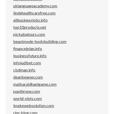
uklanguageacademy.com
lindehealthcarefree.com
allbusinessjobs.info
top10products.net
pickabatours.com
beastmode-bodybuilding.com
financelplan.info
businessfuture.info
infojudibet.com
cbdmap.info
deanbeanxn.com
matkarajdhanigame.com
popthrone.com
world-slots.com
imakewebsolution.com
che-blog.com