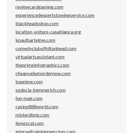
reviewcardgaming.com
experiencedexpertstowingservice.com
blackheadsshop.com
location-voiture-casablanca.org
kpaulbartelme.com
comedyclubofhiltonhead.com
virtualartsassistant.com
theprimeinfographics.com
cheapvaliumordernow.com
beenime.com
sodecia-kemmerich.com
fun-mak.com
casino888world.com
misterdbnb.com
jkmezcal.com
intervaltrainingexercises.com