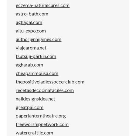
eczema-naturalcures.com
astro-bath.com
aghapal.com
altu-expo.com
authorjennijames.com
viajearoma.net
tsutsuji-parkin.com
agharab.com
cheapammousa.com
thepositiveladiessoccerclub.com
recetasdecocinafaciles.com
naildesignsidea.net
greatpai.com
paperlanterntheatre.org
freeworshipnetwork.com
watercraftllc.com