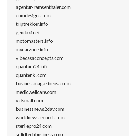
agentur-ramsenthaler.com
eomdesigns.com
triptrekker.info
gendxxi.net
motomasters.info
mycarzone.info
vibecasaconcepts.com
quantum24.info
quantenki.com
businessmagazineusa.com
medicwellcare.com
vidsmall.com
businessnews2day.com
worldnewsrecords.com
sterilepro24.com
solidtechbusiness.com